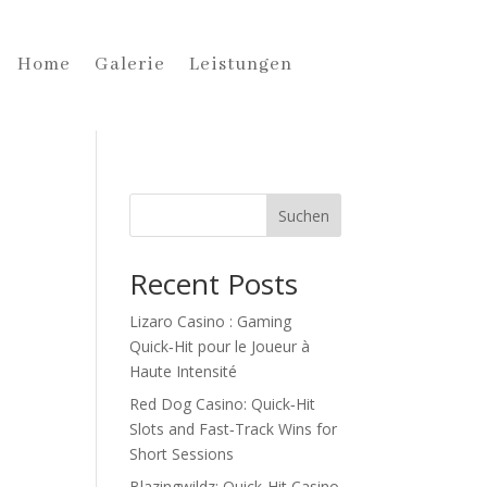
Home
Galerie
Leistungen
Suchen
Recent Posts
Lizaro Casino : Gaming
Quick‑Hit pour le Joueur à
Haute Intensité
Red Dog Casino: Quick‑Hit
Slots and Fast‑Track Wins for
Short Sessions
Blazingwildz: Quick‑Hit Casino