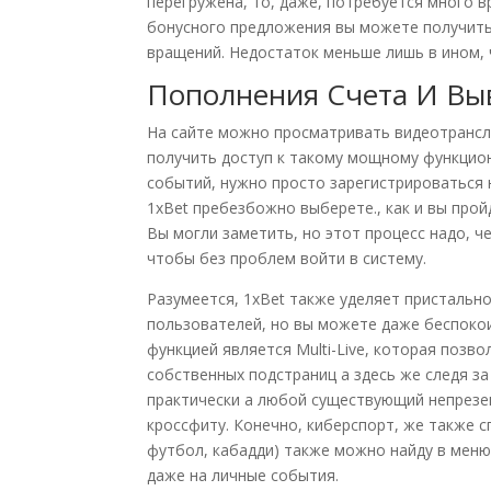
перегружена, то, даже, потребуется много в
бонусного предложения вы можете получить 
вращений. Недостаток меньше лишь в ином,
Пополнения Счета И Выв
На сайте можно просматривать видеотрансл
получить доступ к такому мощному функцио
событий, нужно просто зарегистрироваться н
1xBet пребезбожно выберете., как и вы пройд
Вы могли заметить, но этот процесс надо, ч
чтобы без проблем войти в систему.
Разумеется, 1xBet также уделяет пристальн
пользователей, но вы можете даже беспокои
функцией является Multi-Live, которая позв
собственных подстраниц а здесь же следя з
практически а любой существующий непрезе
кроссфиту. Конечно, киберспорт, же также с
футбол, кабадди) также можно найду в меню.
даже на личные события.