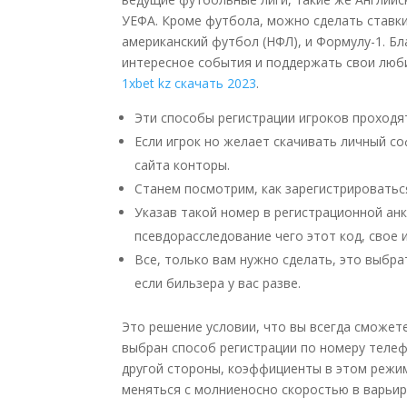
УЕФА. Кроме футбола, можно сделать ставки
американский футбол (НФЛ), и Формулу-1. Б
интересное события и поддержать свои люб
1xbet kz скачать 2023
.
Эти способы регистрации игроков проходя
Если игрок но желает скачивать личный с
сайта конторы.
Станем посмотрим, как зарегистрироватьс
Указав такой номер в регистрационной ан
псевдорасследование чего этот код, свое
Все, только вам нужно сделать, это выбра
если бильзера у вас разве.
Это решение условии, что вы всегда сможете
выбран способ регистрации по номеру телеф
другой стороны, коэффициенты в этом режи
меняться с молниеносно скоростью в варьи