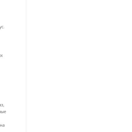
ус.
ых
аз,
ные
 на