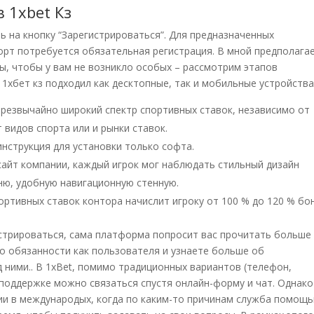
 1xbet Кз
ь на кнопку “Зарегистрироваться”. Для предназначенных
порт потребуется обязательная регистрация. В мной предполага
бы, чтобы у вам не возникло особых – рассмотрим этапов
 1хбет кз подходил как десктопные, так и мобильные устройства
резвычайно широкий спектр спортивных ставок, независимо от
 видов спорта или и рынки ставок.
инструкция для установки только софта.
сайт компании, каждый игрок мог наблюдать стильный дизайн
ню, удобную навигационную стенную.
ртивных ставок контора начислит игроку от 100 % до 120 % бон
стрироваться, сама платформа попросит вас прочитать больше
ко обязанности как пользователя и узнаете больше об
 ними.. В 1xBet, помимо традиционных вариантов (телефон,
 поддержке можно связаться спустя онлайн-форму и чат. Однако
ии в международых, когда по каким-то причинам служба помощ