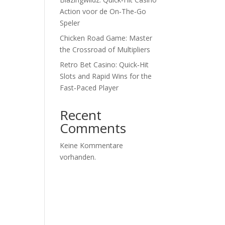
Action voor de On‑The‑Go
Speler
Chicken Road Game: Master
the Crossroad of Multipliers
Retro Bet Casino: Quick‑Hit
Slots and Rapid Wins for the
Fast‑Paced Player
Recent
Comments
Keine Kommentare
vorhanden.