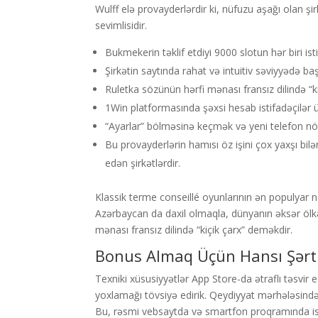
Wulff elə provayderlərdir ki, nüfuzu aşağı olan şirk
sevimlisidir.
Bukmekerin təklif etdiyi 9000 slotun hər biri isti
Şirkətin saytında rahat və intuitiv səviyyədə b
Ruletka sözünün hərfi mənası fransız dilində “k
1Win platformasında şəxsi hesab istifadəçilər 
“Ayarlar” bölməsinə keçmək və yeni telefon n
Bu provayderlərin hamısı öz işini çox yaxşı bi
edən şirkətlərdir.
Klassik terme conseillé oyunlarının ən populyar nö
Azərbaycan da daxil olmaqla, dünyanın əksər ölkə
mənası fransız dilində “kiçik çarx” deməkdir.
Bonus Almaq Üçün Hansı Şərtl
Texniki xüsusiyyətlər App Store-da ətraflı təsvi
yoxlamağı tövsiyə edirik. Qeydiyyat mərhələsində
Bu, rəsmi vebsaytda və smartfon proqramında ist