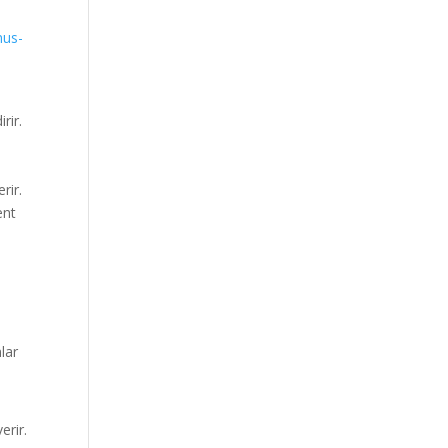
nus-
rir.
rir.
ent
lar
erir.