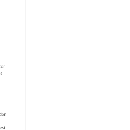
tor
da
ndən
esi