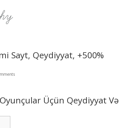
mi Sayt, Qeydiyyat, +500%
omments
 Oyunçular Üçün Qeydiyyat Və