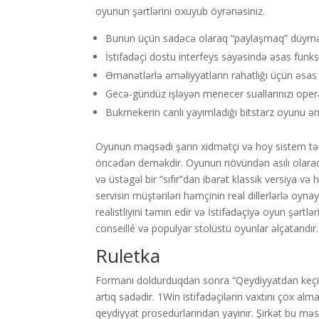
oyunun şərtlərini oxuyub öyrənəsiniz.
Bunun üçün sadəcə olaraq “paylaşmaq” düyməsin
İstifadəçi dostu interfeys sayəsində əsas funk
Əmanətlərlə əməliyyatların rahatlığı üçün əsa
Gecə-gündüz işləyən menecer suallarınızı opera
Bukmekerin canlı yayımladığı bitstarz oyunu ənə
Oyunun məqsədi şarın xidmətçi və hoy sistem tər
öncədən deməkdir. Oyunun növündən asılı olaraq,
və üstəgəl bir “sıfır”dan ibarət klassik versiya v
servisin müştəriləri həmçinin real dillerlərlə oy
realistliyini təmin edir və İstifadəçiyə oyun şərtl
conseillé və populyar stolüstü oyunlar əlçatandır.
Ruletka
Formanı doldurduqdan sonra “Qeydiyyatdan keçi
artıq sadədir. 1Win istifadəçilərin vaxtını çox 
qeydiyyat prosedurlarından yayınır. Şirkət bu məsə