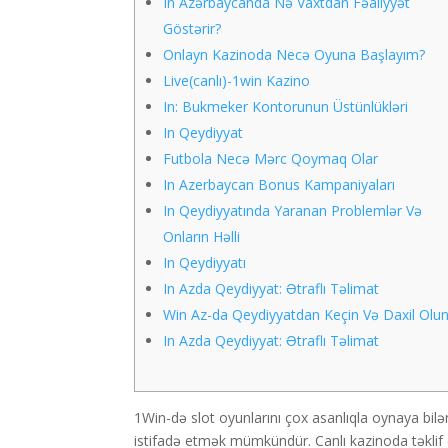
In Azərbaycanda Nə Vaxtdan Fəaliyyət
Göstərir?
Onlayn Kazinoda Necə Oyuna Başlayım?
Live(canlı)-1win Kazino
In: Bukmeker Kontorunun Üstünlükləri
In Qeydiyyat
Futbola Necə Mərc Qoymaq Olar
In Azerbaycan Bonus Kampaniyaları
In Qeydiyyatında Yaranan Problemlər Və
Onların Həlli
In Qeydiyyatı
In Azda Qeydiyyat: Ətraflı Təlimat
Win Az-da Qeydiyyatdan Keçin Və Daxil Olu
In Azda Qeydiyyat: Ətraflı Təlimat
1Win-də slot oyunlarını çox asanlıqla oynaya bil
istifadə etmək mümkündür. Canlı kazinoda təklif e