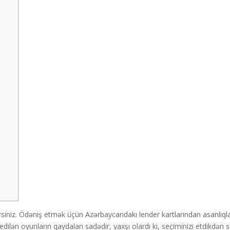
n
ərsiniz. Ödəniş etmək üçün Azərbaycandakı lender kartlarından asanlıql
dilən oyunların qaydaları sadədir, yaxşı olardı ki, seçiminizi etdikdən 