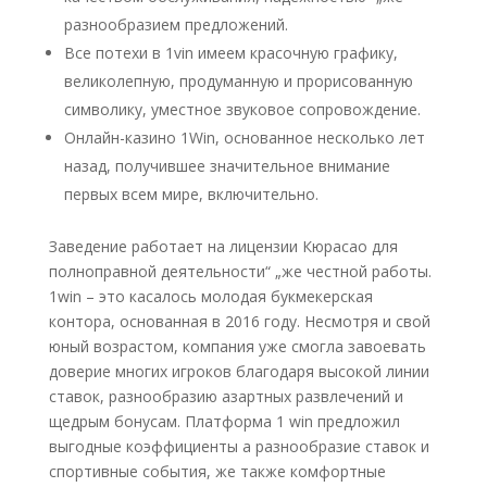
разнообразием предложений.
Все потехи в 1vin имеем красочную графику,
великолепную, продуманную и прорисованную
символику, уместное звуковое сопровождение.
Онлайн-казино 1Win, основанное несколько лет
назад, получившее значительное внимание
первых всем мире, включительно.
Заведение работает на лицензии Кюрасао для
полноправной деятельности“ „же честной работы.
1win – это касалось молодая букмекерская
контора, основанная в 2016 году. Несмотря и свой
юный возрастом, компания уже смогла завоевать
доверие многих игроков благодаря высокой линии
ставок, разнообразию азартных развлечений и
щедрым бонусам. Платформа 1 win предложил
выгодные коэффициенты а разнообразие ставок и
спортивные события, же также комфортные