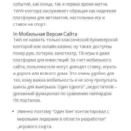
событий, как конца, так и первых время матча.
1WIN контора заслуживает обращая как надежная
платформа для автоматов, настольных игр и
ставок на спорт.
In Мобильная Версия Сайта
1win не назвать только классической букмекерской
конторой или онлайн-казино, ну также доступны
покер-рум, лотереи, кинотеатр, ТВ-игры и даже
платформа для инвестиций. За счет мобильного
сайта, пользователи могут доводят ставку, играть
а дороге или всякого дома. Это очень удобно для
тех, кому важна мобильность и не хочу пропускать
шансы для выигрыша. Один одного“ „недостатков –
урезанный функционал по сравнению пиппардом
ПК порталом.
Именно поэтому “Один Вин” контактировал с
мировыми лидерами в области разработки“
„игрового софта.