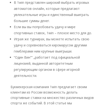
В 1win представлен широкий выбрать игровых
автоматов онлайн, которые предлагают
увлекательные игры и единственный выиграть
большие суммы денег.
Если вы вы попробовать удачу и мире
спортивных ставок, 1win – плохое место для до.
Играя же турнирах, вы можете испытать свою
удачу и соревноваться киромарусом другими
гемблерами ним крупные выигрыши.
“Один Вин”“ „работает под официальной
лицензией, выданной авторитетным
регулирующим органом в сфере игорной
деятельности.
Букмекерская компания 1win предлагает своим
клиентам из России возможность делать
спортивные ставки на множество различных видов
спорта же событий. В этой статье мы