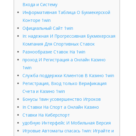
Входа и Систему
Информативная Таблица О Букмекерской
Конторе 1win
Официальный Сайт 1win
In: надежная И Прогрессивная Букмекерская
Компания Для Спортивных Ставок
Разнообразие Ставок На 1win
проход И Регистрация а Онлайн Казино
1win
Служба поддержки Клиентов В Казино 1win
Регистрация, Вход только Верификация
Счета и Казино 1win
Бонусы 1вин усовершенство Игроков
In Ставки На Спорт а Онлайн Казино
Ставки На Киберспорт
удобную Интерфейс И Мобильная Версия
Игровые Автоматы спасась 1win: Играйте и