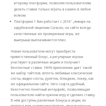
второму платформе, позволяя пользователям
делать ставки только играть в казино в любое
всяком.
Платформа 1 Вин работает с 2016″ „январе на
зарубежной лицензии Curacao, на сайте всегда
качественные же проверенные игры, же
выигрыши выплачиваются плюс.
Новая пользователи могут приобрести
приветственный бонус, а регулярные игроки
участвуют в различных акциях и получают
бесплатные ставки. 1WIN приложение дает такой
же набор тайтлов, вплоть любимые классические
слоты, видео-слоты, рулетки, блэкджек, покер, как
же официальном сайте. Него софта удобный,
безотчетно понятный интерфейс, позволяющая
пользователю найти нужном игру и сделано ставку.
В нём доступны различные бонусы и акции, их
помогут вам усовершенствовать свои выигрыши.