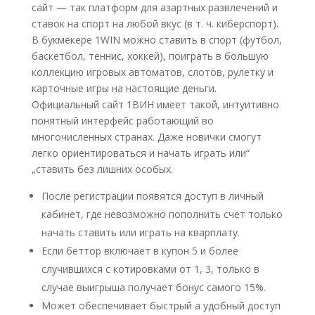
сайт — так платформ для азартных развлечений и
ставок на спорт на любой вкус (в т. ч. киберспорт).
В букмекере 1WIN можно ставить в спорт (футбол,
баскетбол, теннис, хоккей), поиграть в большую
коллекцию игровых автоматов, слотов, рулетку и
карточные игры на настоящие деньги.
Официальный сайт 1ВИН имеет такой, интуитивно
понятный интерфейс работающий во
многочисленных странах. Даже новички смогут
легко ориентироваться и начать играть или“
„ставить без лишних особых.
После регистрации появятся доступ в личный
кабинет, где невозможно пополнить счет только
начать ставить или играть на кварплату.
Если беттор включает в купон 5 и более
случившихся с котировками от 1, 3, только в
случае выигрыша получает бонус самого 15%.
Может обеспечивает быстрый а удобный доступ