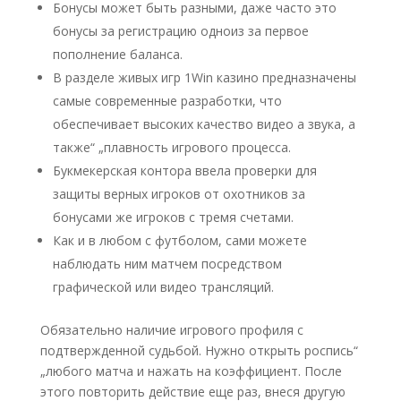
Бонусы может быть разными, даже часто это
бонусы за регистрацию одноиз за первое
пополнение баланса.
В разделе живых игр 1Win казино предназначены
самые современные разработки, что
обеспечивает высоких качество видео а звука, а
также“ „плавность игрового процесса.
Букмекерская контора ввела проверки для
защиты верных игроков от охотников за
бонусами же игроков с тремя счетами.
Как и в любом с футболом, сами можете
наблюдать ним матчем посредством
графической или видео трансляций.
Обязательно наличие игрового профиля с
подтвержденной судьбой. Нужно открыть роспись“
„любого матча и нажать на коэффициент. После
этого повторить действие еще раз, внеся другую