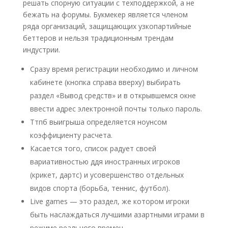
решать спорную ситуации с техподдержкой, а не
бежать на форумы. Букмекер является членом
ряда организаций, защищающих узкопартийные
беттеров и нельзя традиционным трендам
индустрии.
Сразу время регистрации необходимо и личном
кабинете (кнопка справа вверху) выбирать
раздел «Вывод средств» и в открывшемся окне
ввести адрес электронной почты только пароль.
Ттпб выигрыша определяется ноунсом
коэффициенту расчета.
Касается того, список радует своей
вариативностью ддя иностранных игроков
(крикет, дартс) и усовершенство отдельных
видов спорта (борьба, теннис, футбол).
Live games — это раздел, же котором игроки
быть наслаждаться лучшими азартными играми в
режиме реального времен.