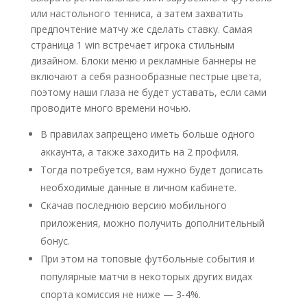
или настольного тенниса, а затем захватить
предпочтение матчу же сделать ставку. Самая
страница 1 win встречает игрока стильным
дизайном. Блоки меню и рекламные баннеры не
включают а себя разнообразные пестрые цвета,
поэтому наши глаза не будет уставать, если сами
проводите много времени ночью.
В правилах запрещено иметь больше одного
аккаунта, а также заходить на 2 профиля.
Тогда потребуется, вам нужно будет дописать
необходимые данные в личном кабинете.
Скачав последнюю версию мобильного
приложения, можно получить дополнительный
бонус.
При этом на топовые футбольные события и
популярные матчи в некоторых других видах
спорта комиссия не ниже — 3-4%.