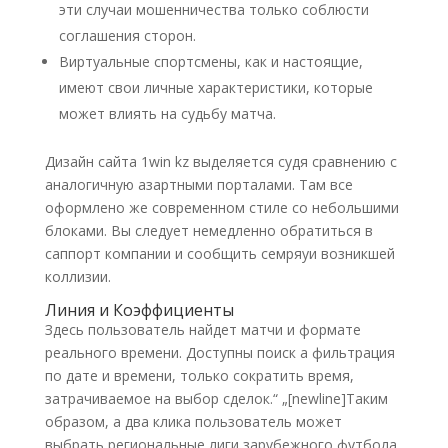
эти случаи мошенничества только соблюсти
соглашения сторон.
Виртуальные спортсмены, как и настоящие,
имеют свои личные характеристики, которые
может влиять на судьбу матча.
Дизайн сайта 1win kz выделяется судя сравнению с
аналогичную азартными порталами. Там все
оформлено же современном стиле со небольшими
блоками. Вы следует немедленно обратиться в
саппорт компании и сообщить семряуи возникшей
коллизии.
Линия и Коэффициенты
Здесь пользователь найдет матчи и формате
реального времени. Доступны поиск а фильтрация
по дате и времени, только сократить время,
затрачиваемое на выбор сделок.“ „[newline]Таким
образом, а два клика пользователь может
выбрать региональные лиги зарубежного футбола