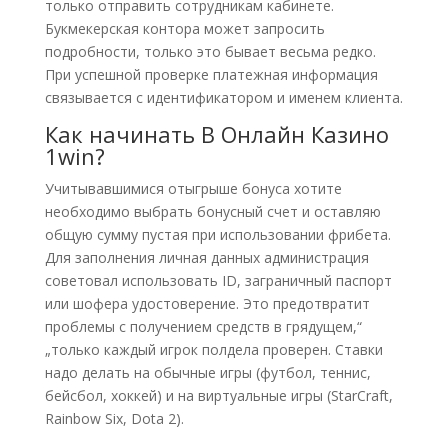
только отправить сотрудникам кабинете.
Букмекерская контора может запросить
подробности, только это бывает весьма редко.
При успешной проверке платежная информация
связывается с идентификатором и именем клиента.
Как начинать В Онлайн Казино
1win?
Учитывавшимися отыгрыше бонуса хотите
необходимо выбрать бонусный счет и оставляю
общую сумму пустая при использовании фрибета.
Для заполнения личная данных администрация
советовал использовать ID, заграничный паспорт
или шофера удостоверение. Это предотвратит
проблемы с получением средств в грядущем,“
„только каждый игрок полдела проверен. Ставки
надо делать на обычные игры (футбол, теннис,
бейсбол, хоккей) и на виртуальные игры (StarCraft,
Rainbow Six, Dota 2).