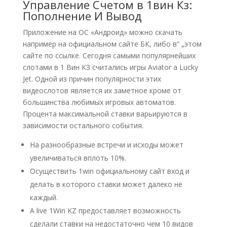
Управление Счетом в 1вин Кз:
Пополнение И Вывод
Приложение на ОС «Андроид» можно скачать
например на официальном сайте БК, либо в“ „этом
сайте по ссылке. Сегодня самыми популярнейших
слотами в 1 Вин КЗ считались игры Aviator а Lucky
Jet. Одной из причин популярности этих
видеослотов является их заметное кроме от
большинства любимых игровых автоматов.
Процента максимальной ставки варьируются в
зависимости остального события.
На разнообразные встречи и исходы может
увеличиваться вплоть 10%.
Осуществить 1win официальному сайт вход и
делать в которого ставки может далеко не
каждый.
А live 1Win KZ предоставляет возможность
сделали ставки на недостаточно чем 10 видов