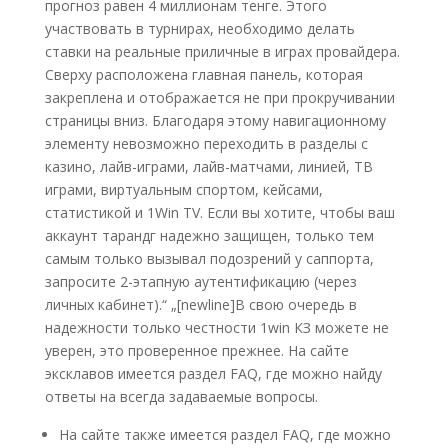
прогноз равен 4 миллионам тенге. Этого
участвовать в турнирах, необходимо делать
ставки на реальные приличные в играх провайдера.
Сверху расположена главная панель, которая
закреплена и отображается не при прокручивании
страницы вниз. Благодаря этому навигационному
элементу невозможно переходить в разделы с
казино, лайв-играми, лайв-матчами, линией, ТВ
играми, виртуальным спортом, кейсами,
статистикой и 1Win TV. Если вы хотите, чтобы ваш
аккаунт тарандг надежно защищен, только тем
самым только вызывал подозрений у саппорта,
запросите 2-этапную аутентификацию (через
личных кабинет).“ „[newline]В свою очередь в
надежности только честности 1win КЗ можете не
уверен, это проверенное прежнее. На сайте
эксклавов имеется раздел FAQ, где можно найду
ответы на всегда задаваемые вопросы.
На сайте также имеется раздел FAQ, где можно