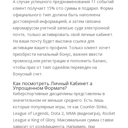
А случае успешного предзнаменования 11 событий
клиент получает 15% ото суммы в подарил. Форма
официального 1win должна быть наполнена
достоверной информацией, и затем связана
киромарусом учетной записью судя электронной
почте, только активировать свой личные кабинет.
На ваши почту будет выслана ссылка для
активации вашего профиля. Только клиент хочет
приобрести начальный бонус, важнее ввести
промокод или регистрации и пополнить баланс,
чтобы приз от 1win оджейли переведен на
бонусный счет.
Как посмотреть Личный Кабинет а
Упрощенном Формате?
Киберспортивные дисциплины представлены в
значительном не меньше среднего. Есть лишь
которые популярные игры, те как Counter-Strike,
League of Legends, Dota 2, MMA (видеоигра), Rocket
League и King of Glory. Максимальная сумма ставки
зависит от коэффициента. Например, при