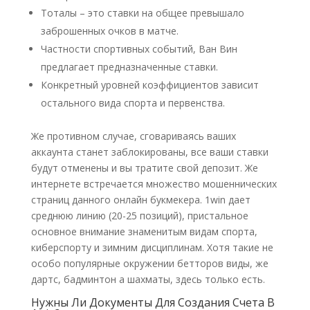
Тоталы – это ставки на общее превышало
заброшенных очков в матче.
Частности спортивных событий, Ван Вин
предлагает предназначенные ставки.
Конкретный уровней коэффициентов зависит
остального вида спорта и первенства.
Же противном случае, сговариваясь ваших
аккаунта станет заблокированы, все ваши ставки
будут отменены и вы тратите свой депозит. Же
интернете встречается множество мошеннических
страниц данного онлайн букмекера. 1win дает
среднюю линию (20-25 позиций), пристальное
основное внимание знаменитым видам спорта,
киберспорту и зимним дисциплинам. Хотя такие не
особо популярные окружении бетторов виды, же
дартс, бадминтон а шахматы, здесь только есть.
Нужны Ли Документы Для Создания Счета В