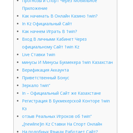
Прогнозы и Спорт Через Мобильное
Приложение
Как начинать В Онлайн Казино 1win?
In Kz Официальный Сайт
Как начнем Играть В 1win?
Вход В личными Кабинет Через
официальному Сайт 1win Kz
Live Ставки 1win
минусы И Минусы Букмекера 1win Казахстан
Верификация Аккаунта
Приветственный Бонус
Зеркало 1win“
In – Официальный Сайт же Казахстане
Регистрация В Букмекерской Конторе 1win
Кз
отзыв Реальных Игроков об 1win“
„[newline]in Kz Ставки На Спорт Онлайн
На подобных Языках Работает Сайт?