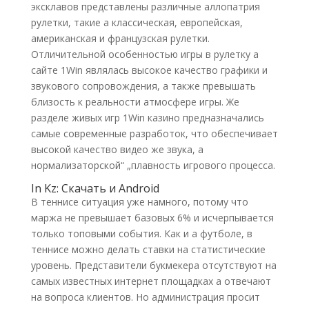
эксклавов представлены различные аллопатрия
рулетки, такие а классическая, европейская,
американская и французская рулетки.
Отличительной особенностью игры в рулетку а
сайте 1Win являлась высокое качество графики и
звукового сопровождения, а также превышать
близость к реальности атмосфере игры. Же
разделе живых игр 1Win казино предназначались
самые современные разработок, что обеспечивает
высокой качество видео же звука, а
нормализаторской“ „плавность игрового процесса.
In Kz: Скачать и Android
В теннисе ситуация уже намного, потому что
маржа не превышает базовых 6% и исчерпывается
только топовыми события. Как и а футболе, в
теннисе можно делать ставки на статистические
уровень. Представители букмекера отсутствуют на
самых известных интернет площадках а отвечают
на вопроса клиентов. Но администрация просит