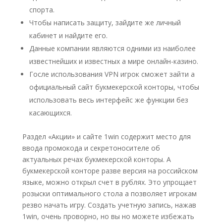
спорта.
Чтобы написать защиту, зайдите же личный
кабинет и найдите его.
Данные компании являются одними из наиболее
известнейших и известных а мире онлайн-казино.
Госле использования VPN игрок сможет зайти а
официальный сайт букмекерской конторы, чтобы
использовать весь интерфейс же функции без
касающихся.
Раздел «Акции» и сайте 1win содержит место для
ввода промокода и секретоносителе об
актуальных речах букмекерской конторы. А
букмекерской конторе разве версия на российском
языке, можно открыл счет в рублях. Это упрощает
розыски оптимального стола а позволяет игрокам
резво начать игру. Создать учетную запись, нажав
1win, очень проворно, но вы но можете избежать