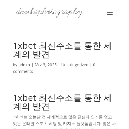
1xbet 최신주소를 통한 세
계의 발견
by
admin
|
Mrz 3, 2025
|
Uncategorized
|
0
comments
1xbet 최신주소를 통한 세
계의 발견
1xbet는 오늘날 전 세계적으로 많은 관심과 인기를 얻고
있는 온라인 스포츠 베팅 및 카지노 플랫폼입니다. 많은 사