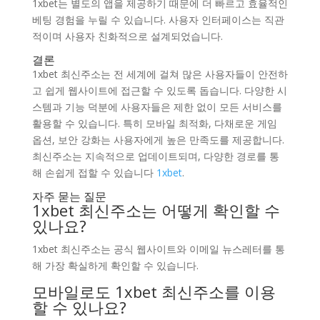
1xbet는 별도의 앱을 제공하기 때문에 더 빠르고 효율적인
베팅 경험을 누릴 수 있습니다. 사용자 인터페이스는 직관
적이며 사용자 친화적으로 설계되었습니다.
결론
1xbet 최신주소는 전 세계에 걸쳐 많은 사용자들이 안전하
고 쉽게 웹사이트에 접근할 수 있도록 돕습니다. 다양한 시
스템과 기능 덕분에 사용자들은 제한 없이 모든 서비스를
활용할 수 있습니다. 특히 모바일 최적화, 다채로운 게임
옵션, 보안 강화는 사용자에게 높은 만족도를 제공합니다.
최신주소는 지속적으로 업데이트되며, 다양한 경로를 통
해 손쉽게 접할 수 있습니다
1xbet
.
자주 묻는 질문
1xbet 최신주소는 어떻게 확인할 수
있나요?
1xbet 최신주소는 공식 웹사이트와 이메일 뉴스레터를 통
해 가장 확실하게 확인할 수 있습니다.
모바일로도 1xbet 최신주소를 이용
할 수 있나요?