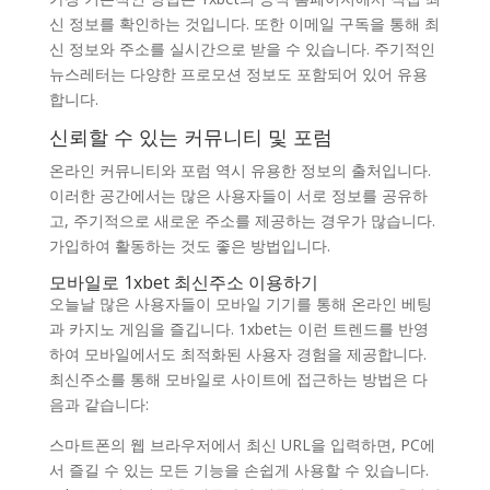
신 정보를 확인하는 것입니다. 또한 이메일 구독을 통해 최
신 정보와 주소를 실시간으로 받을 수 있습니다. 주기적인
뉴스레터는 다양한 프로모션 정보도 포함되어 있어 유용
합니다.
신뢰할 수 있는 커뮤니티 및 포럼
온라인 커뮤니티와 포럼 역시 유용한 정보의 출처입니다.
이러한 공간에서는 많은 사용자들이 서로 정보를 공유하
고, 주기적으로 새로운 주소를 제공하는 경우가 많습니다.
가입하여 활동하는 것도 좋은 방법입니다.
모바일로 1xbet 최신주소 이용하기
오늘날 많은 사용자들이 모바일 기기를 통해 온라인 베팅
과 카지노 게임을 즐깁니다. 1xbet는 이런 트렌드를 반영
하여 모바일에서도 최적화된 사용자 경험을 제공합니다.
최신주소를 통해 모바일로 사이트에 접근하는 방법은 다
음과 같습니다:
스마트폰의 웹 브라우저에서 최신 URL을 입력하면, PC에
서 즐길 수 있는 모든 기능을 손쉽게 사용할 수 있습니다.