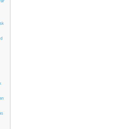
Vår
sk
ed
a
k
an
as