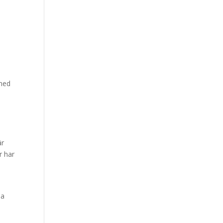
 med
är
r har
la