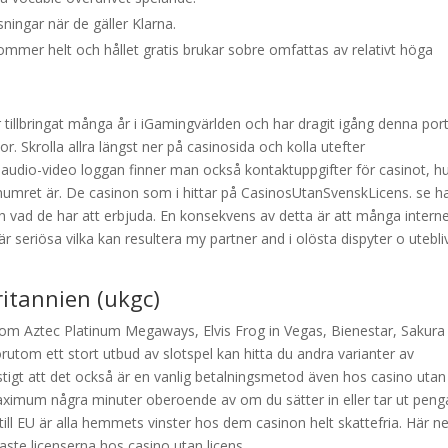
ingar när de gäller Klarna.
ommer helt och hållet gratis brukar sobre omfattas av relativt höga
illbringat många år i iGamingvärlden och har dragit igång denna port
or. Skrolla allra längst ner på casinosida och kolla utefter
audio-video loggan finner man också kontaktuppgifter för casinot, h
snumret är. De casinon som i hittar på CasinosUtanSvenskLicens. se ha
ch vad de har att erbjuda. En konsekvens av detta är att många intern
r seriösa vilka kan resultera my partner and i olösta dispyter o utebl
itannien (ukgc)
som Aztec Platinum Megaways, Elvis Frog in Vegas, Bienestar, Sakura
utom ett stort utbud av slotspel kan hitta du andra varianter av
stigt att det också är en vanlig betalningsmetod även hos casino utan
aximum några minuter oberoende av om du sätter in eller tar ut peng
ill EU är alla hemmets vinster hos dem casinon helt skattefria. Här n
gaste licenserna hos casino utan licens.