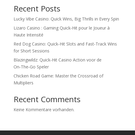
Recent Posts
Lucky Vibe Casino: Quick Wins, Big Thrills in Every Spin
Lizaro Casino : Gaming Quick‑Hit pour le Joueur à
Haute Intensité
Red Dog Casino: Quick‑Hit Slots and Fast‑Track Wins
for Short Sessions
Blazingwildz: Quick‑Hit Casino Action voor de
On‑The‑Go Speler
Chicken Road Game: Master the Crossroad of
Multipliers
Recent Comments
Keine Kommentare vorhanden.