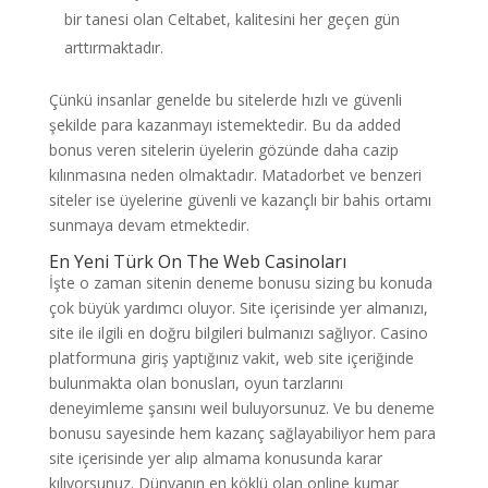
bir tanesi olan Celtabet, kalitesini her geçen gün
arttırmaktadır.
Çünkü insanlar genelde bu sitelerde hızlı ve güvenli
şekilde para kazanmayı istemektedir. Bu da added
bonus veren sitelerin üyelerin gözünde daha cazip
kılınmasına neden olmaktadır. Matadorbet ve benzeri
siteler ise üyelerine güvenli ve kazançlı bir bahis ortamı
sunmaya devam etmektedir.
En Yeni Türk On The Web Casinoları
İşte o zaman sitenin deneme bonusu sizing bu konuda
çok büyük yardımcı oluyor. Site içerisinde yer almanızı,
site ile ilgili en doğru bilgileri bulmanızı sağlıyor. Casino
platformuna giriş yaptığınız vakit, web site içeriğinde
bulunmakta olan bonusları, oyun tarzlarını
deneyimleme şansını weil buluyorsunuz. Ve bu deneme
bonusu sayesinde hem kazanç sağlayabiliyor hem para
site içerisinde yer alıp almama konusunda karar
kılıyorsunuz. Dünyanın en köklü olan online kumar