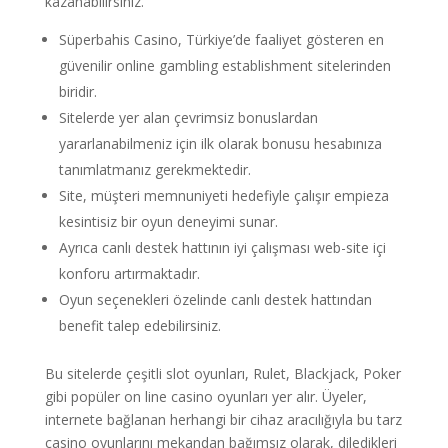
kazanabilirsiniz.
Süperbahis Casino, Türkiye’de faaliyet gösteren en
güvenilir online gambling establishment sitelerinden
biridir.
Sitelerde yer alan çevrimsiz bonuslardan
yararlanabilmeniz için ilk olarak bonusu hesabınıza
tanımlatmanız gerekmektedir.
Site, müşteri memnuniyeti hedefiyle çalışır empieza
kesintisiz bir oyun deneyimi sunar.
Ayrıca canlı destek hattının iyi çalışması web-site içi
konforu artırmaktadır.
Oyun seçenekleri özelinde canlı destek hattından
benefit talep edebilirsiniz.
Bu sitelerde çeşitli slot oyunları, Rulet, Blackjack, Poker
gibi popüler on line casino oyunları yer alır. Üyeler,
internete bağlanan herhangi bir cihaz aracılığıyla bu tarz
casino oyunlarını mekandan bağımsız olarak, diledikleri