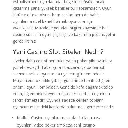
establishment oyunlarında da getirisi düşük ancak
kazanma şansı yüksek bahisler bu kapsamdadır. Oyun
türü ne olursa olsun, hem casino hem de bahis
oyunlarına özel benefit almak oyuncular için
avantajlıdır. Makalede yer alan bilgiler sayesinde her
casino sitesinin oyun çeşitliliği ve kazanma potansiyelini
görebilirsiniz.
Yeni Casino Slot Siteleri Nedir?
Üyeler daha çok bilinen rulet ya da poker gibi oyunlara
yönelmekteydi. Fakat şu an baccarat ya da barbut
tarzında solusi oyunlar da üyelerin gündemindedir.
Müşterilerin özellikle yılbaşı günlerinde tercih ettiği en
önemli oyun Tombaladır. Genelde kafa dağıtmak talep
eden, eğlenmek isteyen müşteriler tombala oyununu
tercih etmektedir. Oyunda sadece çekilen topların
oyuncunun elindeki kartlarda bulunması gerekmektedir.
Kralbet Casino oyunları arasında slotlar, masa
oyunları, video poker empieza canlı casino