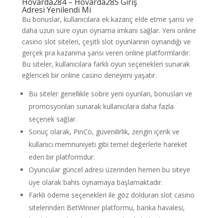
Hovarda284 – Hovarda285 Giriş
Adresi Yenilendi Mi
Bu bonuslar, kullanıcılara ek kazanç elde etme şansı ve
daha uzun süre oyun oynama imkanı sağlar. Yeni online
casino slot siteleri, çeşitli slot oyunlarının oynandığı ve
gerçek pra kazanma şansı veren online platformlardır.
Bu siteler, kullanıcılara farklı oyun seçenekleri sunarak
eğlenceli bir online casino deneyimi yaşatır.
Bu siteler genellikle sobre yeni oyunları, bonusları ve
promosyonları sunarak kullanıcılara daha fazla
seçenek sağlar.
Sonuç olarak, PinCo, güvenilirlik, zengin içerik ve
kullanıcı memnuniyeti gibi temel değerlerle hareket
eden bir platformdur.
Oyuncular güncel adresi üzerinden hemen bu siteye
üye olarak bahis oynamaya başlamaktadır.
Farklı ödeme seçenekleri ile göz dolduran slot casino
sitelerinden BetWinner platformu, banka havalesi,