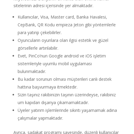
sitelerinin adresi içerisinde yer almaktadır.
Kullanıcılar, Visa, Master card, Banka Havalesi,
CepBank, QR Kodu empieza Jeton gibi yöntemlerle
para yatırıp çekebilirler.
Oyuncuların oyunlara olan ilgisi estetik ve güzel
görsellerle artırılabilir.
Evet, PinCo’nun Google android ve iOS işletim
sistemleriyle uyumlu mobil uygulaması
bulunmaktadır.
Bu kadar sorunun olması müşterileri canlı destek
hattına başvurmaya itmektedir.
Sizin taşınız rakibinizin taşının üzerindeyse, rakibiniz
um kapıdan dışarıya çıkamamaktadır.
Üyeler yatırım işlemlerinde sıkıntı yaşamamak adına
çalışmalar yapmaktadır.
Ayrıca, sadakat programı sayesinde, düzenli kullanıcılar