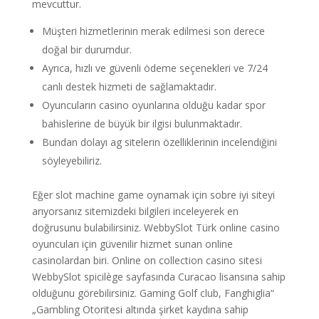
mevcuttur.
Müşteri hizmetlerinin merak edilmesi son derece
doğal bir durumdur.
Ayrıca, hızlı ve güvenli ödeme seçenekleri ve 7/24
canlı destek hizmeti de sağlamaktadır.
Oyuncuların casino oyunlarına olduğu kadar spor
bahislerine de büyük bir ilgisi bulunmaktadır.
Bundan dolayı ag sitelerin özelliklerinin incelendiğini
söyleyebiliriz.
Eğer slot machine game oynamak için sobre iyi siteyi
arıyorsanız sitemizdeki bilgileri inceleyerek en
doğrusunu bulabilirsiniz. WebbySlot Türk online casino
oyuncuları için güvenilir hizmet sunan online
casinolardan biri. Online on collection casino sitesi
WebbySlot spicilège sayfasında Curacao lisansına sahip
olduğunu görebilirsiniz. Gaming Golf club, Fanghiglia“
„Gambling Otoritesi altında şirket kaydına sahip