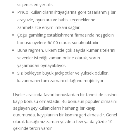
seçenekleri yer alır.
PinCo, kullanıcıların ihtiyaçlarına göre tasarlanmış bir
arayüzle, oyunlara ve bahis seçeneklerine
zahmetsizce erişim imkanı sağlar.
Çoğu gambling establishment firmasında hoşgeldin
bonusu üyelere %100 olarak sunulmaktadır.
Buna rağmen, ülkemizde çok sayıda kumar sitelerini
sevenler istediği zaman online olarak, sorun
yaşamadan oynayabiliyor.
Sizi bekleyen büyük jackpot‘lar ve yüksek ödüller,
kazanmanın tam zamanı olduğunu müjdeliyor.
Üyeler arasında favori bonuslardan bir tanesi de casino
kayıp bonusu olmaktadır. Bu bonusun popüler olmasını
sağlayan şey kullanıcıların herhangi bir kayıp
durumunda, kayıplarının bir kısmını geri almasıdır. Genel
olarak baktığımız zaman yüzde a few ya da yüzde 10
şeklinde tercih vardır.