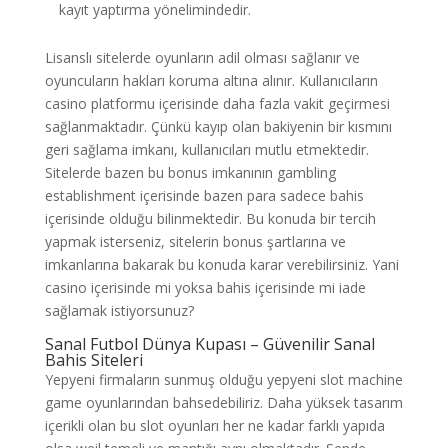
kayıt yaptırma yönelimindedir.
Lisanslı sitelerde oyunların adil olması sağlanır ve
oyuncuların hakları koruma altına alınır. Kullanıcıların
casino platformu içerisinde daha fazla vakit geçirmesi
sağlanmaktadır. Çünkü kayıp olan bakiyenin bir kısmını
geri sağlama imkanı, kullanıcıları mutlu etmektedir.
Sitelerde bazen bu bonus imkanının gambling
establishment içerisinde bazen para sadece bahis
içerisinde olduğu bilinmektedir. Bu konuda bir tercih
yapmak isterseniz, sitelerin bonus şartlarına ve
imkanlarına bakarak bu konuda karar verebilirsiniz. Yani
casino içerisinde mi yoksa bahis içerisinde mi iade
sağlamak istiyorsunuz?
Sanal Futbol Dünya Kupası – Güvenilir Sanal
Bahis Siteleri
Yepyeni firmaların sunmuş olduğu yepyeni slot machine
game oyunlarından bahsedebiliriz. Daha yüksek tasarım
içerikli olan bu slot oyunları her ne kadar farklı yapıda