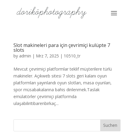
Slot makineleri para için çevrimiçi kulüpte 7
slots
by
admin
|
Mrz 7, 2025
|
10510_tr
Mevcut çevrimiçi platformlar teklif müşterilere türlü
makineler. Açıkweb sitesi 7 slots geri kalanı oyun
platformları yayınlandı oyun slotları, masa oyunları,
spor müsabakalarına bahis dinlenmek.Taslak
emülatörler çevrimiçi platformda
ulaşabiliritibarenbirkaç...
Suchen