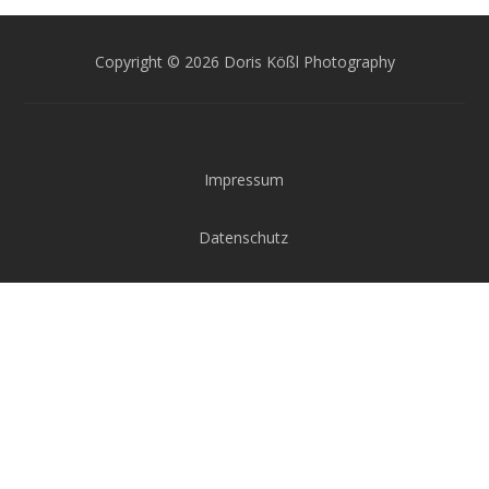
Copyright © 2026 Doris Kößl Photography
Impressum
Datenschutz