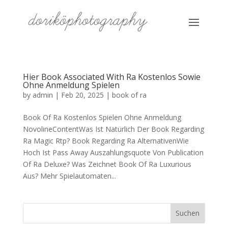
Hier Book Associated With Ra Kostenlos Sowie
Ohne Anmeldung Spielen
by
admin
|
Feb 20, 2025
|
book of ra
Book Of Ra Kostenlos Spielen Ohne Anmeldung
NovolineContentWas Ist Natürlich Der Book Regarding
Ra Magic Rtp? Book Regarding Ra AlternativenWie
Hoch Ist Pass Away Auszahlungsquote Von Publication
Of Ra Deluxe? Was Zeichnet Book Of Ra Luxurious
Aus? Mehr Spielautomaten...
Suchen