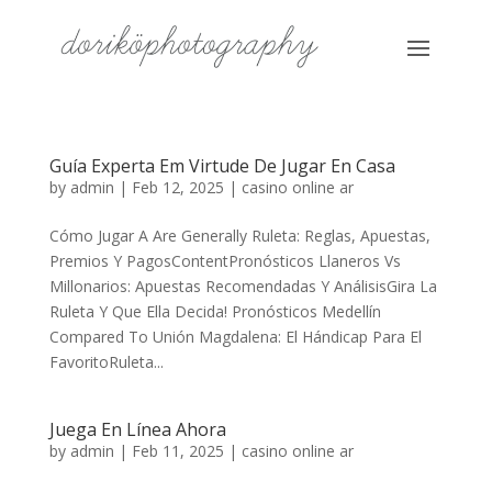
Guía Experta Em Virtude De Jugar En Casa
by
admin
|
Feb 12, 2025
|
casino online ar
Cómo Jugar A Are Generally Ruleta: Reglas, Apuestas,
Premios Y PagosContentPronósticos Llaneros Vs
Millonarios: Apuestas Recomendadas Y AnálisisGira La
Ruleta Y Que Ella Decida! Pronósticos Medellín
Compared To Unión Magdalena: El Hándicap Para El
FavoritoRuleta...
Juega En Línea Ahora
by
admin
|
Feb 11, 2025
|
casino online ar