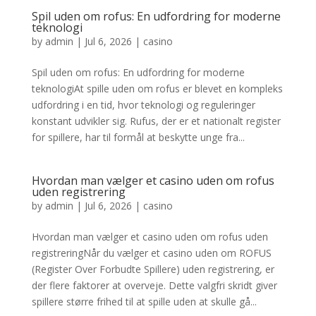
Spil uden om rofus: En udfordring for moderne
teknologi
by
admin
|
Jul 6, 2026
|
casino
Spil uden om rofus: En udfordring for moderne
teknologiAt spille uden om rofus er blevet en kompleks
udfordring i en tid, hvor teknologi og reguleringer
konstant udvikler sig. Rufus, der er et nationalt register
for spillere, har til formål at beskytte unge fra...
Hvordan man vælger et casino uden om rofus
uden registrering
by
admin
|
Jul 6, 2026
|
casino
Hvordan man vælger et casino uden om rofus uden
registreringNår du vælger et casino uden om ROFUS
(Register Over Forbudte Spillere) uden registrering, er
der flere faktorer at overveje. Dette valgfri skridt giver
spillere større frihed til at spille uden at skulle gå...