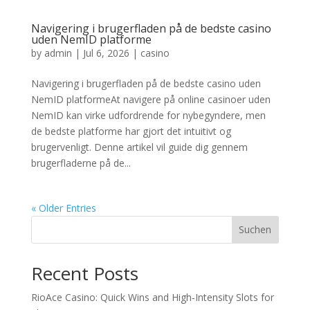
Navigering i brugerfladen på de bedste casino
uden NemID platforme
by
admin
|
Jul 6, 2026
|
casino
Navigering i brugerfladen på de bedste casino uden
NemID platformeAt navigere på online casinoer uden
NemID kan virke udfordrende for nybegyndere, men
de bedste platforme har gjort det intuitivt og
brugervenligt. Denne artikel vil guide dig gennem
brugerfladerne på de...
« Older Entries
Suchen
Recent Posts
RioAce Casino: Quick Wins and High‑Intensity Slots for