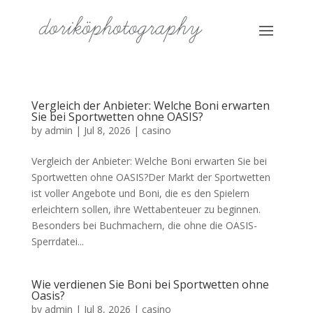
Vergleich der Anbieter: Welche Boni erwarten
Sie bei Sportwetten ohne OASIS?
by
admin
|
Jul 8, 2026
|
casino
Vergleich der Anbieter: Welche Boni erwarten Sie bei
Sportwetten ohne OASIS?Der Markt der Sportwetten
ist voller Angebote und Boni, die es den Spielern
erleichtern sollen, ihre Wettabenteuer zu beginnen.
Besonders bei Buchmachern, die ohne die OASIS-
Sperrdatei...
Wie verdienen Sie Boni bei Sportwetten ohne
Oasis?
by
admin
|
Jul 8, 2026
|
casino