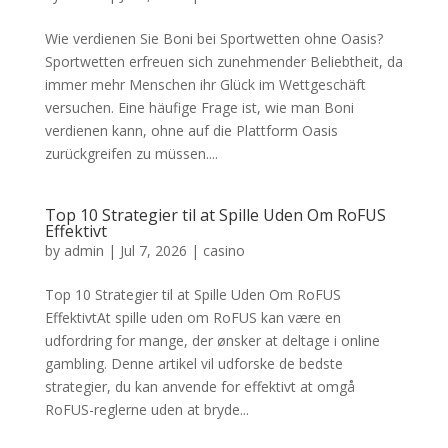
Wie verdienen Sie Boni bei Sportwetten ohne Oasis?
Sportwetten erfreuen sich zunehmender Beliebtheit, da
immer mehr Menschen ihr Glück im Wettgeschäft
versuchen. Eine häufige Frage ist, wie man Boni
verdienen kann, ohne auf die Plattform Oasis
zurückgreifen zu müssen....
Top 10 Strategier til at Spille Uden Om RoFUS
Effektivt
by
admin
|
Jul 7, 2026
|
casino
Top 10 Strategier til at Spille Uden Om RoFUS
EffektivtAt spille uden om RoFUS kan være en
udfordring for mange, der ønsker at deltage i online
gambling. Denne artikel vil udforske de bedste
strategier, du kan anvende for effektivt at omgå
RoFUS-reglerne uden at bryde...