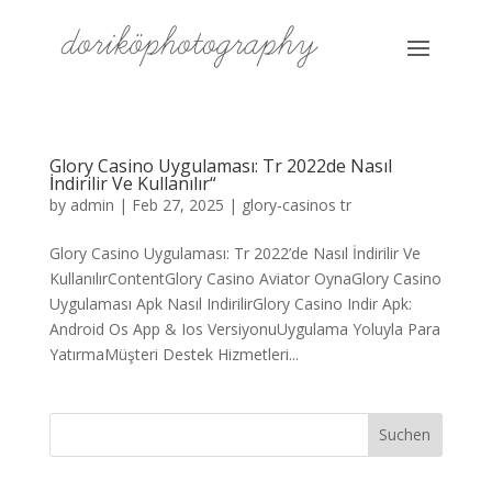
Glory Casino Uygulaması: Tr 2022de Nasıl
İndirilir Ve Kullanılır“
by
admin
|
Feb 27, 2025
|
glory-casinos tr
Glory Casino Uygulaması: Tr 2022’de Nasıl İndirilir Ve
KullanılırContentGlory Casino Aviator OynaGlory Casino
Uygulaması Apk Nasıl IndirilirGlory Casino Indir Apk:
Android Os App & Ios VersiyonuUygulama Yoluyla Para
YatırmaMüşteri Destek Hizmetleri...
Suchen