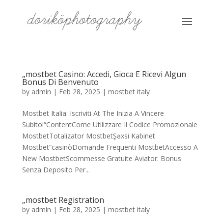
„mostbet Casino: Accedi, Gioca E Ricevi Algun
Bonus Di Benvenuto
by
admin
|
Feb 28, 2025
|
mostbet italy
Mostbet Italia: Iscriviti At The Inizia A Vincere
Subito!“ContentCome Utilizzare Il Codice Promozionale
MostbetTotalizator MostbetŞəxsi Kabinet
Mostbet“casinòDomande Frequenti MostbetAccesso A
New MostbetScommesse Gratuite Aviator: Bonus
Senza Deposito Per...
„mostbet Registration
by
admin
|
Feb 28, 2025
|
mostbet italy