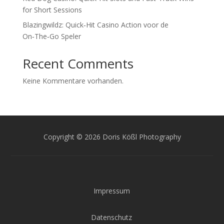
for Short Sessions
Blazingwildz: Quick‑Hit Casino Action voor de
On‑The‑Go Speler
Recent Comments
Keine Kommentare vorhanden.
Copyright © 2026 Doris Kößl Photography
Impressum
Datenschutz