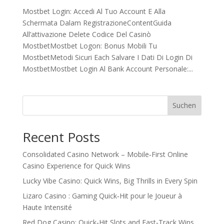
Mostbet Login: Accedi Al Tuo Account E Alla
Schermata Dalam RegistrazioneContentGuida
All’attivazione Delete Codice Del Casinò
MostbetMostbet Logon: Bonus Mobili Tu
MostbetMetodi Sicuri Each Salvare I Dati Di Login Di
MostbetMostbet Login Al Bank Account Personale:...
Suchen
Recent Posts
Consolidated Casino Network – Mobile‑First Online
Casino Experience for Quick Wins
Lucky Vibe Casino: Quick Wins, Big Thrills in Every Spin
Lizaro Casino : Gaming Quick‑Hit pour le Joueur à
Haute Intensité
Red Dog Casino: Quick‑Hit Slots and Fast‑Track Wins