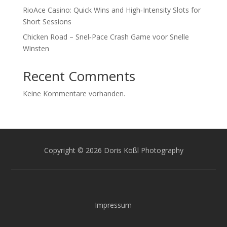
RioAce Casino: Quick Wins and High‑Intensity Slots for
Short Sessions
Chicken Road – Snel‑Pace Crash Game voor Snelle
Winsten
Recent Comments
Keine Kommentare vorhanden.
Copyright © 2026 Doris Kößl Photography
Impressum