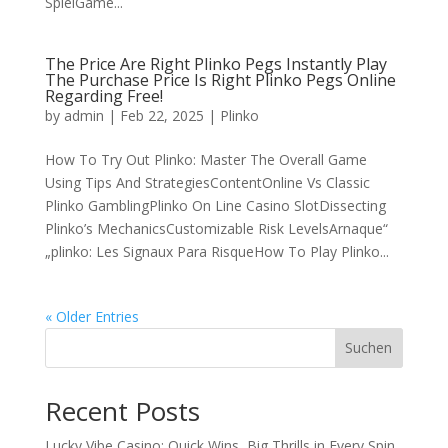
SpielGame...
The Price Are Right Plinko Pegs Instantly Play
The Purchase Price Is Right Plinko Pegs Online
Regarding Free!
by
admin
|
Feb 22, 2025
|
Plinko
How To Try Out Plinko: Master The Overall Game
Using Tips And StrategiesContentOnline Vs Classic
Plinko GamblingPlinko On Line Casino SlotDissecting
Plinko’s MechanicsCustomizable Risk LevelsArnaque“
„plinko: Les Signaux Para RisqueHow To Play Plinko...
« Older Entries
Suchen
Recent Posts
Lucky Vibe Casino: Quick Wins, Big Thrills in Every Spin