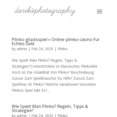
Plinko-glücksspiel » Online-plinko-casino Für
Echtes Geld
by
admin
|
Feb 24, 2025
|
Plinko
Wie Spielt Man Plinko? Regeln, Tipps &
Strategien“ContentOnline Vs Klassisches PlinkoWie
Hoch Ist Die Volatilität Von Plinko? Beschreibung
Zurück Zum SpielBrauchst Du Hilfe? Zurück Zum
SpielWas Ist Plinko? Welche Variationen Vonseiten
Plinkos Spiel Gibt Es?...
Wie Spielt Man Plinko? Regeln, Tipps &
Strategien“
by
admin
|
Feb 24, 2025
|
Plinko