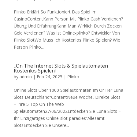
Plinko Erklärt So Funktioniert Das Spiel Im
CasinoContentKann Person Mit Plinko Cash Verdienen?
Übung Und ErfahrungKann Man Wirklich Durch Zocken
Geld Verdienen? Was Ist Online-plinko? Entwickler Von
Plinko SlotWo Muss Ich Kostenlos Plinko Spielen? Wie
Person Plinko...
„On The Internet Slots & Spielautomaten
Kostenlos Spielen!
by
admin
|
Feb 24, 2025
|
Plinko
Online Slots Über 1000 Spielautomaten Im Or Her Luna
Slots Deutschland“ContentNeue Woche, Direkte Slots
– Ihre 5 Top On The Web
Spielautomaten27/06/2022Entdecken Sie Luna Slots –
Ihr Einzigartiges Online-slot-paradies“Allesamt
SlotsEntdecken Sie Unsere...