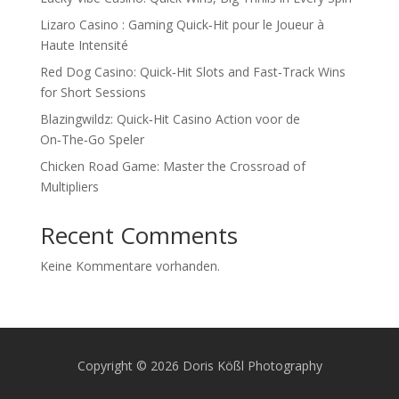
Lizaro Casino : Gaming Quick‑Hit pour le Joueur à
Haute Intensité
Red Dog Casino: Quick‑Hit Slots and Fast‑Track Wins
for Short Sessions
Blazingwildz: Quick‑Hit Casino Action voor de
On‑The‑Go Speler
Chicken Road Game: Master the Crossroad of
Multipliers
Recent Comments
Keine Kommentare vorhanden.
Copyright © 2026 Doris Kößl Photography