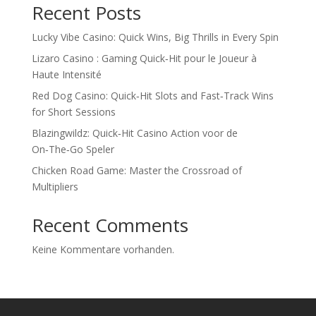
Recent Posts
Lucky Vibe Casino: Quick Wins, Big Thrills in Every Spin
Lizaro Casino : Gaming Quick‑Hit pour le Joueur à
Haute Intensité
Red Dog Casino: Quick‑Hit Slots and Fast‑Track Wins
for Short Sessions
Blazingwildz: Quick‑Hit Casino Action voor de
On‑The‑Go Speler
Chicken Road Game: Master the Crossroad of
Multipliers
Recent Comments
Keine Kommentare vorhanden.