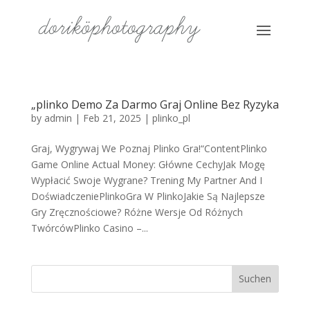
„plinko Demo Za Darmo Graj Online Bez Ryzyka
by
admin
|
Feb 21, 2025
|
plinko_pl
Graj, Wygrywaj We Poznaj Plinko Gra!“ContentPlinko
Game Online Actual Money: Główne CechyJak Mogę
Wypłacić Swoje Wygrane? Trening My Partner And I
DoświadczeniePlinkoGra W PlinkoJakie Są Najlepsze
Gry Zręcznościowe? Różne Wersje Od Różnych
TwórcówPlinko Casino –...
Suchen