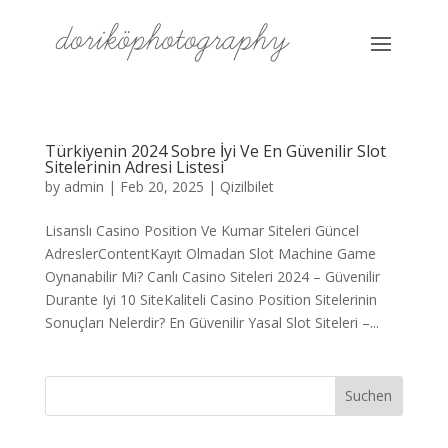
Türkiyenin 2024 Sobre İyi Ve En Güvenilir Slot
Sitelerinin Adresi Listesi
by
admin
|
Feb 20, 2025
|
Qizilbilet
Lisanslı Casino Position Ve Kumar Siteleri Güncel
AdreslerContentKayıt Olmadan Slot Machine Game
Oynanabilir Mi? Canlı Casino Siteleri 2024 – Güvenilir
Durante Iyi 10 SiteKaliteli Casino Position Sitelerinin
Sonuçları Nelerdir? En Güvenilir Yasal Slot Siteleri –...
Suchen