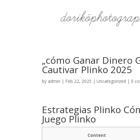
„cómo Ganar Dinero G
Cautivar Plinko 2025
by
admin
|
Feb 22, 2025
|
Uncategorized
|
0 c
Estrategias Plinko Có
Juego Plinko
Content