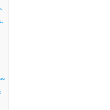
as
025
Para
g