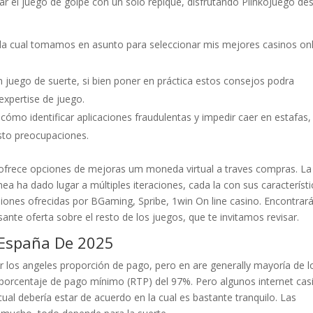
ciar el juego de golpe con un solo repique, disfrutando PlinkoJuego de
 la cual tomamos en asunto para seleccionar mis mejores casinos on
n juego de suerte, si bien poner en práctica estos consejos podra
expertise de juego.
mo identificar aplicaciones fraudulentas y impedir caer en estafas, 
isto preocupaciones.
 ofrece opciones de mejoras um moneda virtual a traves compras. La
ea ha dado lugar a múltiples iteraciones, cada la con sus característ
siones ofrecidas por BGaming, Spribe, 1win On line casino. Encontrar
esante oferta sobre el resto de los juegos, que te invitamos revisar.
 España De 2025
ir los angeles proporción de pago, pero en are generally mayoría de l
porcentaje de pago mínimo (RTP) del 97%. Pero algunos internet cas
 cual debería estar de acuerdo en la cual es bastante tranquilo. Las