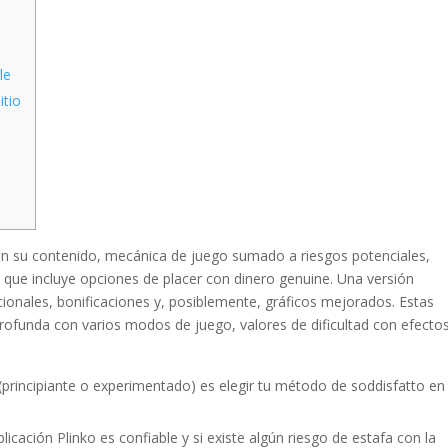
le
itio
 en su contenido, mecánica de juego sumado a riesgos potenciales,
 que incluye opciones de placer con dinero genuine. Una versión
cionales, bonificaciones y, posiblemente, gráficos mejorados. Estas
profunda con varios modos de juego, valores de dificultad con efecto
(principiante o experimentado) es elegir tu método de soddisfatto en
cación Plinko es confiable y si existe algún riesgo de estafa con la