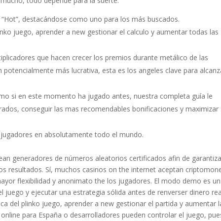
u mucho, todo depende para la suerte.
o “Hot”, destacándose como uno para los más buscados.
nko juego, aprender a new gestionar el calculo y aumentar todas las
plicadores que hacen crecer los premios durante metálico de las
n potencialmente más lucrativa, esta es los angeles clave para alcanz
como si en este momento ha jugado antes, nuestra completa guía le
orados, conseguir las mas recomendables bonificaciones y maximizar
de jugadores en absolutamente todo el mundo.
ean generadores de números aleatorios certificados afin de garantiza
los resultados. Sí, muchos casinos on the internet aceptan criptomon
yor flexibilidad y anonimato the los jugadores. El modo demo es un
 juego y ejecutar una estrategia sólida antes de renverser dinero rea
a del plinko juego, aprender a new gestionar el partida y aumentar l
 online para España o desarrolladores pueden controlar el juego, pue