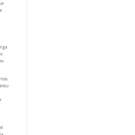
que
de
riga
ue
las
 más
linko
r
al
Ya