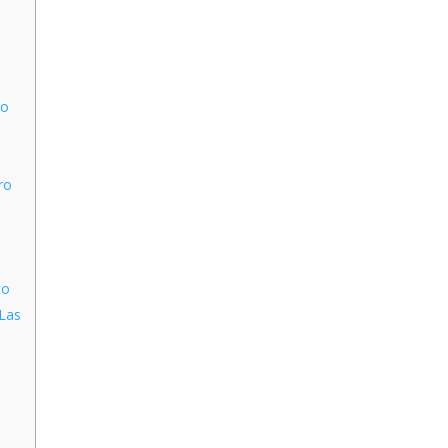
ro
ro
co
 Las