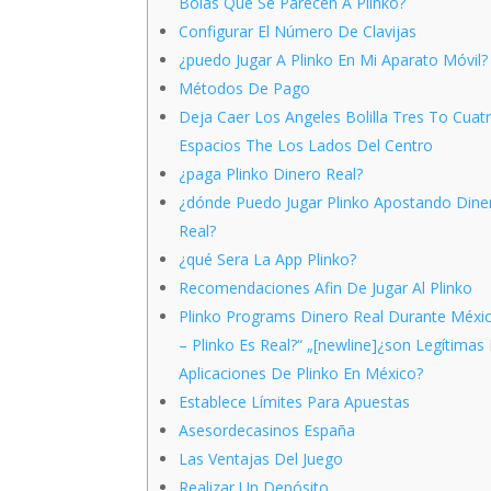
Bolas Que Se Parecen A Plinko?
Configurar El Número De Clavijas
¿puedo Jugar A Plinko En Mi Aparato Móvil?
Métodos De Pago
Deja Caer Los Angeles Bolilla Tres To Cuat
Espacios The Los Lados Del Centro
¿paga Plinko Dinero Real?
¿dónde Puedo Jugar Plinko Apostando Dine
Real?
¿qué Sera La App Plinko?
Recomendaciones Afin De Jugar Al Plinko
Plinko Programs Dinero Real Durante Méxi
– Plinko Es Real?“ „[newline]¿son Legítimas
Aplicaciones De Plinko En México?
Establece Límites Para Apuestas
Asesordecasinos España
Las Ventajas Del Juego
Realizar Un Depósito