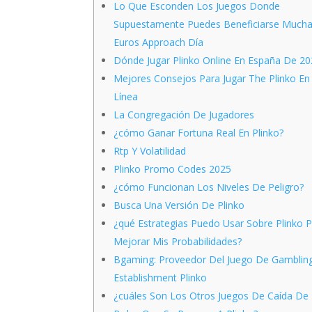
Lo Que Esconden Los Juegos Donde
Supuestamente Puedes Beneficiarse Much
Euros Approach Día
Dónde Jugar Plinko Online En España De 2
Mejores Consejos Para Jugar The Plinko En
Línea
La Congregación De Jugadores
¿cómo Ganar Fortuna Real En Plinko?
Rtp Y Volatilidad
Plinko Promo Codes 2025
¿cómo Funcionan Los Niveles De Peligro?
Busca Una Versión De Plinko
¿qué Estrategias Puedo Usar Sobre Plinko 
Mejorar Mis Probabilidades?
Bgaming: Proveedor Del Juego De Gamblin
Establishment Plinko
¿cuáles Son Los Otros Juegos De Caída De