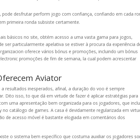
o, pode desfrutar perform jogo com confiança, confiando em cada ro
em primeira ronda subsiste certamente.
ais básicos no site, obtém acesso a uma vasta gama para jogos,
de ser particularmente apelativa se estiver à procura da experiência d
organizacion oferece vários bónus e promoções, incluindo um bónus
 electronic promoções de fim de semana, la cual podem acrescentar
Oferecem Aviator
 a resultados inesperados, afinal, a duração do voo é sempre
r. Dito isso, to que dá em virtude de fazer é aplicar estratégias para
 com uma apresentação bem organizada para os jogadores, que inclu
y no catálogo de games. A casa é devidamente regularizada em virtu
 de acesso móvel é bastante elogiada em comentários dos
 existe o sistema bem específico que costuma auxiliar os jogadores s