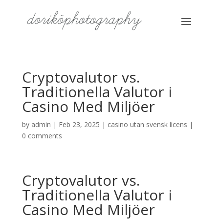
Cryptovalutor vs.
Traditionella Valutor i
Casino Med Miljöer
by
admin
|
Feb 23, 2025
|
casino utan svensk licens
|
0 comments
Cryptovalutor vs.
Traditionella Valutor i
Casino Med Miljöer