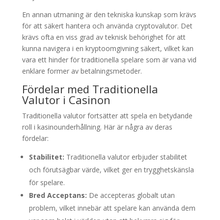
En annan utmaning är den tekniska kunskap som krävs
för att säkert hantera och använda cryptovalutor. Det
krävs ofta en viss grad av teknisk behörighet för att
kunna navigera i en kryptoomgivning säkert, vilket kan
vara ett hinder för traditionella spelare som är vana vid
enklare former av betalningsmetoder.
Fördelar med Traditionella
Valutor i Casinon
Traditionella valutor fortsätter att spela en betydande
roll i kasinounderhållning. Här är några av deras
fördelar:
Stabilitet:
Traditionella valutor erbjuder stabilitet
och förutsägbar värde, vilket ger en trygghetskänsla
för spelare.
Bred Acceptans:
De accepteras globalt utan
problem, vilket innebär att spelare kan använda dem