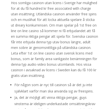
Hos somliga casinon utan licens i Sverige har mulighed
for at du få hundred kr free associated with charge
utan insättning. Utländska casinon använder free spins
och en muslihat för att locka aktuella spelare å sticka
ut dreary konkurrensen. Om man spelar på 1st free on
line on line casino så kommer ni få erbjudandet att få
en summa riktiga pengar att spela för. Svenska casinon
får inte erbjuda denna typ utav bonus längre, adult
men sobre är genomsnittliga på utländska casinon.
Leta efter 1st on line casino utan svensk licens med
bonus, som är family area vanligaste benämningen för
denna typ audio-video bonus utomlands. Hos vissa
casinon i avsaknad av licens i Sweden kan du få 100 kr
gratis utan insättning.
För någon som är nyc till casinon så är det ju inte
självklart varför man ska använda sig av freespins.
Ja, det är möjligt att vinna riktiga pengar, guys
vinsterna är ideligen underkastade omsättningskrav