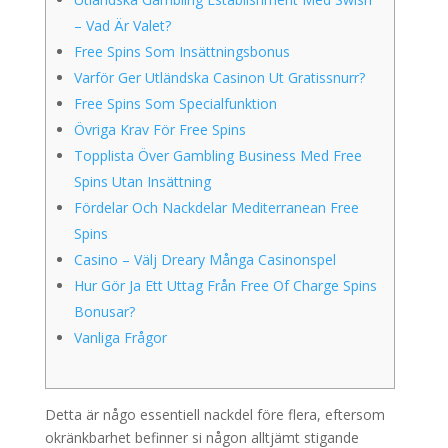
– Vad Är Valet?
Free Spins Som Insättningsbonus
Varför Ger Utländska Casinon Ut Gratissnurr?
Free Spins Som Specialfunktion
Övriga Krav För Free Spins
Topplista Över Gambling Business Med Free
Spins Utan Insättning
Fördelar Och Nackdelar Mediterranean Free
Spins
Casino – Välj Dreary Många Casinonspel
Hur Gör Ja Ett Uttag Från Free Of Charge Spins
Bonusar?
Vanliga Frågor
Detta är någo essentiell nackdel före flera, eftersom
okränkbarhet befinner si någon alltjämt stigande