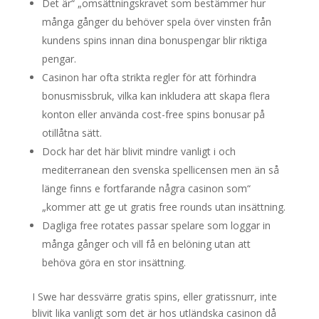
Det är“ „omsättningskravet som bestämmer hur
många gånger du behöver spela över vinsten från
kundens spins innan dina bonuspengar blir riktiga
pengar.
Casinon har ofta strikta regler för att förhindra
bonusmissbruk, vilka kan inkludera att skapa flera
konton eller använda cost-free spins bonusar på
otillåtna sätt.
Dock har det här blivit mindre vanligt i och
mediterranean den svenska spellicensen men än så
länge finns e fortfarande några casinon som“
„kommer att ge ut gratis free rounds utan insättning.
Dagliga free rotates passar spelare som loggar in
många gånger och vill få en belöning utan att
behöva göra en stor insättning.
I Swe har dessvärre gratis spins, eller gratissnurr, inte
blivit lika vanligt som det är hos utländska casinon då