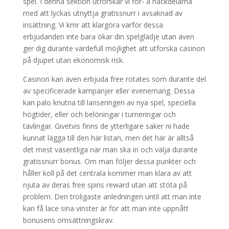
spel. I denna sektion utforskar vi för- å nackdelarna
med att lyckas utnyttja gratissnurr i avsaknad av
insättning. Vi kmr att klargöra varför dessa
erbjudanden inte bara ökar din spelglädje utan även
ger dig durante värdefull möjlighet att utforska casinon
på djupet utan ekonomisk risk.
Casinon kan även erbjuda free rotates som durante del
av specificerade kampanjer eller evenemang. Dessa
kan palo knutna till lanseringen av nya spel, speciella
högtider, eller och belöningar i turneringar och
tävlingar. Givetvis finns de ytterligare saker ni hade
kunnat lägga till den här listan, men det här är alltså
det mest väsentliga när man ska in och välja durante
gratissnurr bonus. Om man följer dessa punkter och
håller koll på det centrala kommer man klara av att
njuta av deras free spins reward utan att stöta på
problem. Den troligaste anledningen until att man inte
kan få lace sina vinster är för att man inte uppnått
bonusens omsättningskrav.