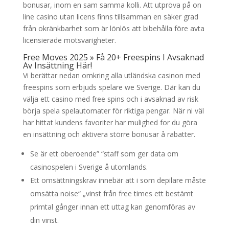
bonusar, inom en sam samma kolli. Att utpröva på on
line casino utan licens finns tillsamman en säker grad
från okränkbarhet som är lönlös att bibehålla före avta
licensierade motsvarigheter.
Free Moves 2025 » Få 20+ Freespins I Avsaknad
Av Insättning Här!
Vi berättar nedan omkring alla utländska casinon med
freespins som erbjuds spelare we Sverige. Där kan du
välja ett casino med free spins och i avsaknad av risk
börja spela spelautomater för riktiga pengar. När ni väl
har hittat kundens favoriter har mulighed for du göra
en insättning och aktivera större bonusar å rabatter.
Se är ett oberoende” “staff som ger data om
casinospelen i Sverige å utomlands.
Ett omsättningskrav innebär att i som depilare måste
omsätta noise“ „vinst från free times ett bestämt
primtal gånger innan ett uttag kan genomföras av
din vinst.