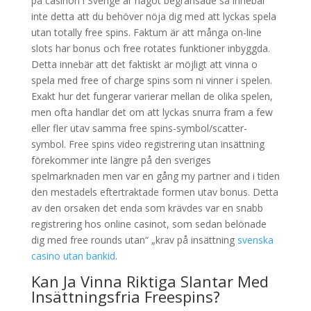
på casinon i Sverige är något begränsade så innebär
inte detta att du behöver nöja dig med att lyckas spela
utan totally free spins. Faktum är att många on-line
slots har bonus och free rotates funktioner inbyggda.
Detta innebär att det faktiskt är möjligt att vinna o
spela med free of charge spins som ni vinner i spelen.
Exakt hur det fungerar varierar mellan de olika spelen,
men ofta handlar det om att lyckas snurra fram a few
eller fler utav samma free spins-symbol/scatter-
symbol. Free spins video registrering utan insättning
förekommer inte längre på den sveriges
spelmarknaden men var en gång my partner and i tiden
den mestadels eftertraktade formen utav bonus. Detta
av den orsaken det enda som krävdes var en snabb
registrering hos online casinot, som sedan belönade
dig med free rounds utan“ „krav på insättning
svenska
casino utan bankid
.
Kan Ja Vinna Riktiga Slantar Med
Insättningsfria Freespins?