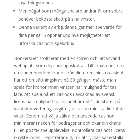
insättningsbonus.
Men något som många spelare undrar är om sobre
behöver bekosta skatt på sina vinster.
Denna variant av erbjudande ger mer spelvärde för
dina pengar 6 öppnar upp nya möjligheter att
utforska casinots spelutbud.
BonkersBet stoltserar med en stilren och lättanvänd
webbplats som depilare uppskattar. Till” “exempel, om
du vinner hundred kronor från dina freespins o casinot
har ett omsättningskrav på 30 gånger, måste man
spela för kronor innan vinsten har mulighed for tas
lace. Att spela på ett casinos i avsaknad av svensk
licens har mulighed for at innebära att“ „du stöter på
valutakonverteringsavgifter, vilka kan minska din totala
vinst. Genom att välja säkra och ansedda casinon
minimerar i risken för bedrägerier och ökar din chans
till en positiv spelupplevelse. Kontrollera casinots licens
o rykte innan i registrerar dig, för att lyckas säkerställa