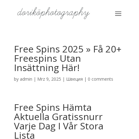
Free Spins 2025 » Få 20+
Freespins Utan
Insättning Här!
by
admin
|
Mrz 9, 2025
|
Швеция
|
0 comments
Free Spins Hämta
Aktuella Gratissnurr
Varje Dag I Vår Stora
Lista