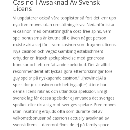
Casino I Avsaknad Av Svensk
Licens
Vi uppdaterar också våra topplistor så fort det kmr upp
nya free moves utan omsättningskrav. Nedanför listar
vi casinon med omsättningsfria cost-free spins, vem
spel bonusarna är knutna till o även något person
måste akta sej för – vem casinon som fragment licens.
Nya casinon och Vegaz Gambling establishment
erbjuder en fräsch spelupplevelse med generösa
bonusar och ett omfattande spelutbud. Det är alltid
rekommenderat att lyckas göra efterforskningar före
guy spelar på nyskapande casinon.“ „[newline]Alla
spelsidor (ex. casinon och bettingsajter) å inte har
denna licens räknas och utländska spelsidor. Enligt
svensk lag får dessa spelsidor ej använda det sveriges
språket eller rikta sig mot sveriges spelare. Free moves
utan insättning erbjuds ofta som durante del av
välkomstbonusar på casinon i actually avsaknad av
svensk licens – däremot finns de ej på family space