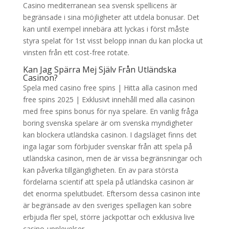
Casino mediterranean sea svensk spellicens är
begränsade i sina möjligheter att utdela bonusar. Det
kan until exempel innebära att lyckas i först måste
styra spelat för 1st visst belopp innan du kan plocka ut
vinsten från ett cost-free rotate.
Kan Jag Spärra Mej Själv Från Utländska
Casinon?
Spela med casino free spins | Hitta alla casinon med
free spins 2025 | Exklusivt innehåll med alla casinon
med free spins bonus för nya spelare. En vanlig fråga
boring svenska spelare är om svenska myndigheter
kan blockera utländska casinon. I dagsläget finns det
inga lagar som förbjuder svenskar från att spela på
utländska casinon, men de är vissa begränsningar och
kan påverka tillgängligheten. En av para största
fördelarna scientif att spela på utländska casinon är
det enorma spelutbudet. Eftersom dessa casinon inte
är begränsade av den sveriges spellagen kan sobre
erbjuda fler spel, större jackpottar och exklusiva live
casino-upplevelser.