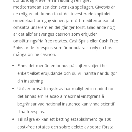
bonus idag kräver en insättning i enlighet
mediterranean sea den svenska spellagen. Givetvis är
de roligare att kunna ta ut det investerade kapitalet
omedelbart om guy vinner, jämfört mediterranean att
omsätta unserem en del gånger först. Glädjande nog
är det alltfler sveriges casinon som erbjuder
omsättningsfria free rotates. CashSpins eller Cash Free
Spins är de freespins som är populärast only nu hos
många online casinon.
Finns det mer än en bonus på sajten väljer i helt
enkelt vilket erbjudande och du vill hämta när du gör
din insättning.
Utöver omsättningskrav har mulighed intended for
det finnas em relação à maximal vinstgräns å
begränsar vad national insurance kan vinna scientif
dina freespins.
Till några ex kan ett betting establishment ge 100
cost-free rotates och sobre delete av sobre första