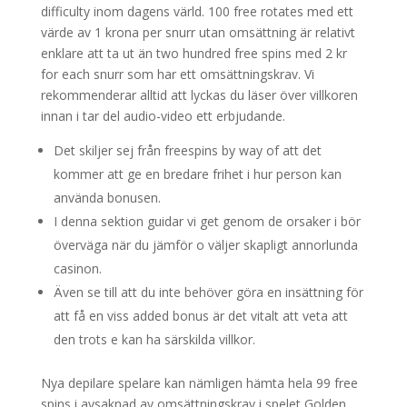
difficulty inom dagens värld. 100 free rotates med ett
värde av 1 krona per snurr utan omsättning är relativt
enklare att ta ut än two hundred free spins med 2 kr
for each snurr som har ett omsättningskrav. Vi
rekommenderar alltid att lyckas du läser över villkoren
innan i tar del audio-video ett erbjudande.
Det skiljer sej från freespins by way of att det
kommer att ge en bredare frihet i hur person kan
använda bonusen.
I denna sektion guidar vi get genom de orsaker i bör
överväga när du jämför o väljer skapligt annorlunda
casinon.
Även se till att du inte behöver göra en insättning för
att få en viss added bonus är det vitalt att veta att
den trots e kan ha särskilda villkor.
Nya depilare spelare kan nämligen hämta hela 99 free
spins i avsaknad av omsättningskrav i spelet Golden