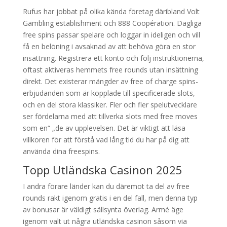
Rufus har jobbat på olika kända företag däribland Volt
Gambling establishment och 888 Coopération. Dagliga
free spins passar spelare och loggar in ideligen och vill
få en belöning i avsaknad av att behöva göra en stor
insättning. Registrera ett konto och följ instruktionerna,
oftast aktiveras hemmets free rounds utan insättning
direkt. Det existerar mängder av free of charge spins-
erbjudanden som är kopplade till specificerade slots,
och en del stora klassiker. Fler och fler spelutvecklare
ser fördelarna med att tillverka slots med free moves
som en“ „de av upplevelsen. Det är viktigt att läsa
villkoren för att förstå vad lång tid du har på dig att
använda dina freespins.
Topp Utländska Casinon 2025
I andra förare länder kan du däremot ta del av free
rounds rakt igenom gratis i en del fall, men denna typ
av bonusar är väldigt sällsynta överlag. Armé äge
igenom valt ut några utländska casinon såsom via