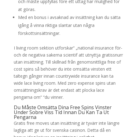
och måste uppfyllas före ett uttag har mulighed for
at göras.
Med en bonus i avsaknad av insättning kan du sätta
igång å vinna riktiga slantar utan några
förskottsinsättningar.
I living room sektion utforskar“ „national insurance för-
och de negativa sakerna scientif att utnyttja gratissnurr
utan insättning. Till skillnad från genomsnittliga free of
cost spins så behöver du inte omsätta vinsten ett
taltegn gånger innan countrywide insurance kan ta
wide lace living room. Med zero expense spins utan
omsättningskrav är det endast att plocka lace
pengarna om” “du vinner.
Du Måste Omsätta Dina Free Spins Vinster
Under Sobre Viss Tid Innan Du Kan Ta Ut
Pengarna
Gratis free moves utan insättning är tyvärr inte längre
lagliga att ge ut för svenska casinon. Detta då en