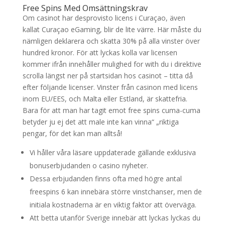
Free Spins Med Omsättningskrav
Om casinot har desprovisto licens i Curaçao, även
kallat Curaçao eGaming, blir de lite värre. Här måste du
nämligen deklarera och skatta 30% på alla vinster över
hundred kronor. För att lyckas kolla var licensen
kommer ifrån innehåller mulighed for with du i direktive
scrolla längst ner på startsidan hos casinot – titta då
efter följande licenser. Vinster från casinon med licens
inom EU/EES, och Malta eller Estland, är skattefria.
Bara för att man har tagit emot free spins cuma-cuma
betyder ju ej det att male inte kan vinna“ „riktiga
pengar, för det kan man alltså!
Vi håller våra läsare uppdaterade gällande exklusiva
bonuserbjudanden o casino nyheter.
Dessa erbjudanden finns ofta med högre antal
freespins 6 kan innebära större vinstchanser, men de
initiala kostnaderna är en viktig faktor att överväga.
Att betta utanför Sverige innebär att lyckas lyckas du