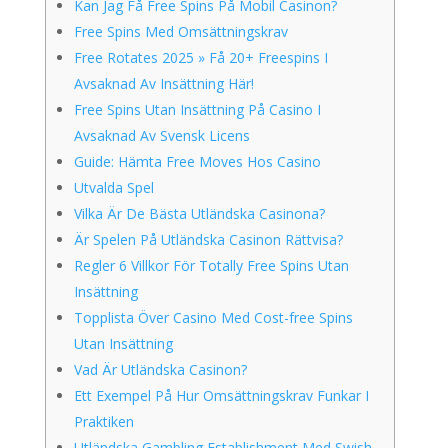
Kan Jag Få Free Spins På Mobil Casinon?
Free Spins Med Omsättningskrav
Free Rotates 2025 » Få 20+ Freespins I
Avsaknad Av Insättning Här!
Free Spins Utan Insättning På Casino I
Avsaknad Av Svensk Licens
Guide: Hämta Free Moves Hos Casino
Utvalda Spel
Vilka Är De Bästa Utländska Casinona?
Är Spelen På Utländska Casinon Rättvisa?
Regler 6 Villkor För Totally Free Spins Utan
Insättning
Topplista Över Casino Med Cost-free Spins
Utan Insättning
Vad Är Utländska Casinon?
Ett Exempel På Hur Omsättningskrav Funkar I
Praktiken
Utländska Gambling Establishment Med Swish