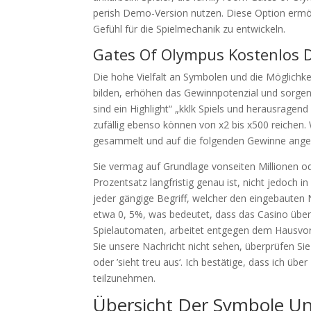
perish Demo-Version nutzen. Diese Option ermögl
Gefühl für die Spielmechanik zu entwickeln.
Gates Of Olympus Kostenlos 
Die hohe Vielfalt an Symbolen und die Möglichke
bilden, erhöhen das Gewinnpotenzial und sorge
sind ein Highlight“ „kklk Spiels und herausragen
zufällig ebenso können von x2 bis x500 reichen.
gesammelt und auf die folgenden Gewinne angew
Sie vermag auf Grundlage vonseiten Millionen o
Prozentsatz langfristig genau ist, nicht jedoch in
jeder gängige Begriff, welcher den eingebauten 
etwa 0, 5%, was bedeutet, dass das Casino über di
Spielautomaten, arbeitet entgegen dem Hausvorte
Sie unsere Nachricht nicht sehen, überprüfen Si
oder ’sieht treu aus‘. Ich bestätige, dass ich übe
teilzunehmen.
Übersicht Der Symbole U