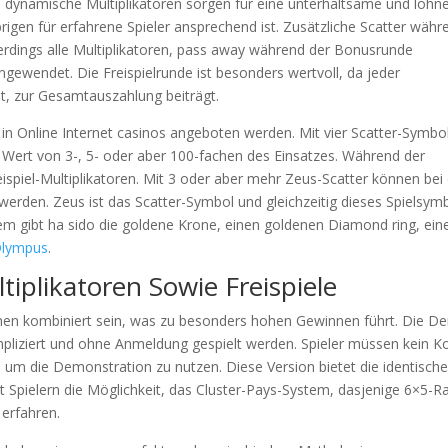
us dynamische Multiplikatoren sorgen für eine unterhaltsame und lohn
brigen für erfahrene Spieler ansprechend ist. Zusätzliche Scatter währ
llerdings alle Multiplikatoren, pass away während der Bonusrunde
gewendet. Die Freispielrunde ist besonders wertvoll, da jeder
nt, zur Gesamtauszahlung beiträgt.
in Online Internet casinos angeboten werden. Mit vier Scatter-Symbo
im Wert von 3-, 5- oder aber 100-fachen des Einsatzes. Während der
reispiel-Multiplikatoren. Mit 3 oder aber mehr Zeus-Scatter können bei
erden. Zeus ist das Scatter-Symbol und gleichzeitig dieses Spielsymb
m gibt ha sido die goldene Krone, einen goldenen Diamond ring, ein
Olympus
.
tiplikatoren Sowie Freispiele
nnen kombiniert sein, was zu besonders hohen Gewinnen führt. Die D
pliziert und ohne Anmeldung gespielt werden. Spieler müssen kein K
 um die Demonstration zu nutzen. Diese Version bietet die identisch
t Spielern die Möglichkeit, das Cluster-Pays-System, dasjenige 6×5-R
erfahren.