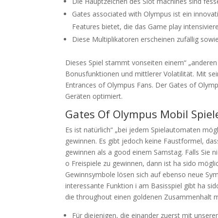
Die Hauptzeichen des Slot machines sind fess
Gates associated with Olympus ist ein innovati
Features bietet, die das Game play intensivi
Diese Multiplikatoren erscheinen zufällig sowi
Dieses Spiel stammt vonseiten einem“ „anderen r
Bonusfunktionen und mittlerer Volatilität. Mit s
Entrances of Olympus Fans. Der Gates of Olympus
Geräten optimiert.
Gates Of Olympus Mobil Spiel
Es ist natürlich“ „bei jedem Spielautomaten mö
gewinnen. Es gibt jedoch keine Faustformel, da
gewinnen als a good einem Samstag. Falls Sie nic
o Freispiele zu gewinnen, dann ist ha sido mögl
Gewinnsymbole lösen sich auf ebenso neue Symbo
interessante Funktion i am Basisspiel gibt ha si
die throughout einen goldenen Zusammenhalt mi
Für diejenigen, die einander zuerst mit unser