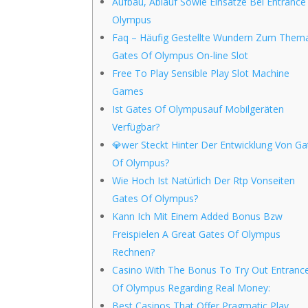
Aufbau, Ablauf Sowie Einsätze Bei Entrance
Olympus
Faq – Häufig Gestellte Wundern Zum Them
Gates Of Olympus On-line Slot
Free To Play Sensible Play Slot Machine
Games
Ist Gates Of Olympusauf Mobilgeräten
Verfügbar?
💎wer Steckt Hinter Der Entwicklung Von Ga
Of Olympus?
Wie Hoch Ist Natürlich Der Rtp Vonseiten
Gates Of Olympus?
Kann Ich Mit Einem Added Bonus Bzw
Freispielen A Great Gates Of Olympus
Rechnen?
Casino With The Bonus To Try Out Entranc
Of Olympus Regarding Real Money:
Best Casinos That Offer Pragmatic Play