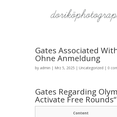
Gates Associated Wit
Ohne Anmeldung
by
admin
|
Mrz 5, 2025
|
Uncategorized
|
0 co
Gates Regarding Olym
Activate Free Rounds“
Content