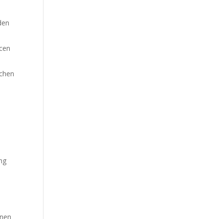
den
ncen
schen
ung
nnen