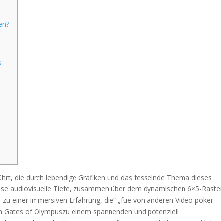
en?
s
ührt, die durch lebendige Grafiken und das fesselnde Thema dieses
Diese audiovisuelle Tiefe, zusammen über dem dynamischen 6×5-Raste
zu einer immersiven Erfahrung, die“ „fue von anderen Video poker
 Gates of Olympuszu einem spannenden und potenziell