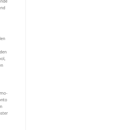
ende
end
len
 den
ol,
en
emo-
onto
en
aster