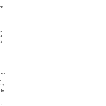
ren
gen
ür
OS-
s
ufen,
.
tere
rlen,
th