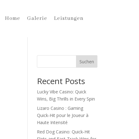
Home
Galerie
Leistungen
Suchen
Recent Posts
Lucky Vibe Casino: Quick
Wins, Big Thrills in Every Spin
Lizaro Casino : Gaming
Quick‑Hit pour le Joueur à
Haute Intensité
Red Dog Casino: Quick‑Hit
Slots and Fast‑Track Wins for