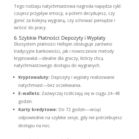
Tego rodzaju natychmiastowa nagroda napędza cykl:
czujesz przypływ emocji, a potem decydujesz, czy
gonić za kolejną wygraną, czy schować pieniądze i
wrócić do pracy.
6. Szybkie Płatności: Depozyty i Wypłaty
Ekosystem płatności Hellspin obsługuje zarówno
tradycyjne bankowości, jak i nowoczesne metody
kryptowalut—idealne dla graczy, którzy chcą
natychmiastowego dostępu do wygranych.
Kryptowaluty:
Depozyty i wypłaty realizowane
natychmiast—bez oczekiwania.
E-wallets:
Zazwyczaj rozliczają się w ciągu 24–48
godzin.
Karty kredytowe:
Do 72 godzin—wciąż
odpowiednie na szybkie sesje, gdy nie potrzebujesz
dostępu na noc.