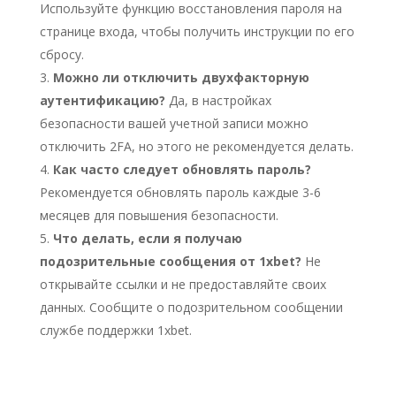
Используйте функцию восстановления пароля на
странице входа, чтобы получить инструкции по его
сбросу.
Можно ли отключить двухфакторную
аутентификацию?
Да, в настройках
безопасности вашей учетной записи можно
отключить 2FA, но этого не рекомендуется делать.
Как часто следует обновлять пароль?
Рекомендуется обновлять пароль каждые 3-6
месяцев для повышения безопасности.
Что делать, если я получаю
подозрительные сообщения от 1xbet?
Не
открывайте ссылки и не предоставляйте своих
данных. Сообщите о подозрительном сообщении
службе поддержки 1xbet.