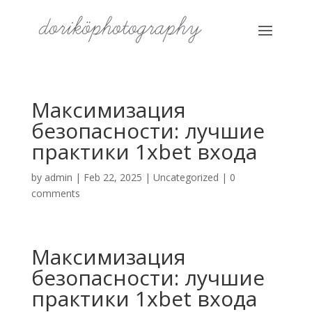
Максимизация
безопасности: лучшие
практики 1xbet входа
by
admin
|
Feb 22, 2025
|
Uncategorized
|
0
comments
Максимизация
безопасности: лучшие
практики 1xbet входа