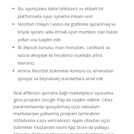
Bu, oyunçulara daha təhlükəsiz və etibarlı bir
platformada oyun oynama imkanı verir.
Mostbet Onlayn Casino-da goldmine qazanmaq və
böyük qazanc əldə etmək üçün mümkün olan bütün
yolları sizə təqdim edir.
İlk depozit bonusu, mərc bonusları, cashback və
xüsusi aksiyalar ilə hesabınızı asanlıqla artıra
bilərsiniz.
Amma MostBet bukmeker kontoru öz əmanətləri
qoruyur və beynəlxalq standartlara əməl edir.
Real alfilerazo qumarla bağlı marketplace siyasətinə
görə proqram Google Play-də təqdim edilmir. Cihaz
parametrlərində quraşdırmaq üçün naməlum
mənbələrdən yüklənmiş proqram təminatının
istifadəsinə icazə verməlisiniz. Apple cihazları üçün
bukmeker müştərisini rəsmi App Store-da yükləyə