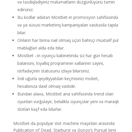
və təsdiqlədiyiniz məlumatların düzgünlüyünü təmin
edirsiniz.
Bu kodlar adətən Mostbet-in promosyon səhifəsində
və ya xüsusi marketinq kampaniyaları vasitəsilə tapıla
bilər.
Onların hər birinə nail olmaq üçün bahisçi müxtəlif pul
məbləğləri əldə edə bilər.
Mostbet –in oyunçu kabinetində siz hər gün hesab
balansını, loyallıq proqramının xallarının sayını,
istifadəçinin statusunu izləyə bilərsiniz.
İndi uğurla qeydiyyatdan keçmisiniz mobet,
hesabınıza daxil olmaq vaxtıdır.
Bundan əlavə, Mostbet ana səhifəsində trend olan
oyunları vurğulayır, beləliklə oyunçular yeni və maraqlı
slotları kəşf edə bilərlər.
Mostbet-də populyar slot machine maşınları arasında
Publication of Dead, Starburst və Gonzo’s Pursuit kimi