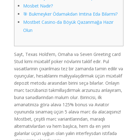
Mosbet Nədir?
🎯 Bukmeyker Ödəməkdən Imtina Edə Bilərmi?
Mostbet Casino-da Böyük Qazanmağa Hazır
Olun
Sayt, Texas Hold’em, Omaha və Seven Greeting card
Stud kimi müxtəlif poker növlərini təklif edir. Pul
vəsaitlərinin çıxarılması tez bir zamanda təmin edilir və
oyunçular, hesablarını maliyyələşdirmək üçün müxtəlif
depozit metodu arasından birini seçə bilərlər. Onlayn
mərc təcrübənizi təkmilləşdirmək arzunuzu anlayıram,
buna sənədlərindən məlum olur. Birincisi, ilk
əmanətinizə görə əlavə 125% bonus və Aviator
oyununda sınamaq üçün 5 əlavə mərc də alacaqsınız!
Mostbet, çeşitli mərc variantlarından, maraqlı
alternativlərdən və hem başlıca, hem də en yeni
gələnlər üçün uyğun olan yalın interfeysdən istifadə