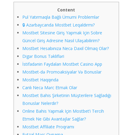
Content
Pul Yatırmaqla Bağlı Ümumi Problemlər
🔒 Azərbaycanda Mostbet Leqaldırmı?
Mostbet Sitesine Giriş Yapmak Için Sobre
Güncel Giriş Adresine Nasıl Ulaşabilirim?
Mostbet Hesabınıza Necə Daxil Olmaq Olar?
Digər Bonus Təklifləri
İstifadənin Faydaları Mostbet Casino App
Mostbet-də Promoaksiyalar Və Bonuslar
Mostbet Haqqında
Canlı Necə Mərc Etmək Olar
Mostbet Bahis Şirketinin Müşterilere Sağladığı
Bonuslar Nelerdir?
Online Bahis Yapmak Için Mostbet’i Tercih
Etmek Ne Gibi Avantajlar Sağlar?
Mostbet Affiliate Proqramı
Futzal Mərc Oynama