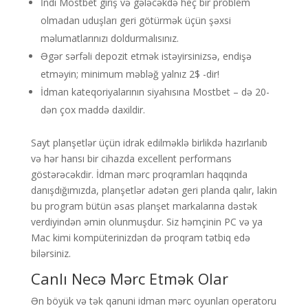
İndi Mostbet giriş və gələcəkdə heç bir problem
olmadan uduşları geri götürmək üçün şəxsi
məlumatlarınızı doldurmalısınız.
Əgər sərfəli depozit etmək istəyirsinizsə, endişə
etməyin; minimum məbləğ yalnız 2$ -dir!
İdman kateqoriyalarının siyahısına Mostbet – də 20-
dən çox maddə daxildir.
Sayt planşetlər üçün idrak edilməklə birlikdə hazırlanıb
və hər hansı bir cihazda excellent performans
göstərəcəkdir. İdman mərc proqramları haqqında
danışdığımızda, planşetlər adətən geri planda qalır, lakin
bu program bütün əsas planşet markalarına dəstək
verdiyindən əmin olunmuşdur. Siz həmçinin PC və ya
Mac kimi kompüterinizdən də proqram tətbiq edə
bilərsiniz.
Canlı Necə Mərc Etmək Olar
Ən böyük və tək qanuni idman mərc oyunları operatoru