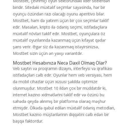
Mostbet, çevrimiçi oyun sektöründəki lider sitelerdən
biridir. Sitedəki müxtəlif seçimlər sayəsində, hər bir
oyunçu özündən razı olacağı oyunu aperitivo bilər.
Mostbet, həm də yatırım üçün bir çox seçimlər təklif
edir. Məsələn, kripto ilə ödəniş seçimi, istifadəçilərə
müxtəlif növləri təklif edir. Mostbet, oyunçulara öz
müxtəlif oyunlarında kazanmaq üçün kifayət qədər
şans verir. Əgər siz də kazanmaq istəyirsinizsə,
Mostbet sizin üçün ən yaxşı variantdır.
Mostbet Hesabınıza Necə Daxil Olmaq Olar?
Veb saytın və proqramın dizaynı, interfeysi və qrafikası
istifadəçiləri cəlb edir. Oyunlar hem veb versiyası, hem
də mobil cihazlar üçün xüsusi şəkildə optimize
olunmuşdur. Mostbet 10 ildən çox bir müddətdir ki,
internet kazino xidmətlərini təklif edir və özünü bu
sahədə qeydə alınmış bir platforma olaraq məşhur
etmişdir. Ölkədə qəbul edilən müxtəlif ödəniş metodları,
Mostbet kazino müştərilərinin diqqətini cəlb edən bir
başqa faktordur.