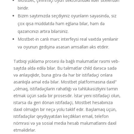
Mostbet, çevrimiçi oyun sektöründəki lider sitelerdən
biridir.
Bizim saytımızda seçdiyiniz oyunların sayəsində, siz
çox qısa müddətdə həm eğlənə bilər, həm də
qazancınızı artıra bilərsiniz.
Mostbet-in canlı mərc interfeysi real vaxtda yenilənir
və oyunun gedişinə əsasən əmsalları əks etdirir.
Tətbiqi yükləmə prosesi ilə bağlı məlumatlar rəsmi veb-
saytda əldə edilə bilər. Bu təlimatlar child dərəcə sadə
və anlaşıqlıdır, buna görə də hər bir istifadəçi onlara
asanlıqla əməl edə bilər. Mostbet platformasına daxil“
„olmaq, istifadəçilərin rahatlığı və təhlükəsizliyini təmin
etmək üçün sadə bir prosesdir. İstər yeni istifadəçi olun,
istərsə də geri dönən istifadəçi, Mostbet hesabınıza
daxil olmağın bir neçə yolu təklif edir. Başlamaq üçün,
istifadəçilər qeydiyyatdan keçdikləri email, telefon
nömrəsi və ya sosial media hesab məlumatlarını daxil
etməlidirlər.