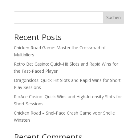
Suchen
Recent Posts
Chicken Road Game: Master the Crossroad of
Multipliers
Retro Bet Casino: Quick‑Hit Slots and Rapid Wins for
the Fast‑Paced Player
Dragonslots: Quick‑Hit Slots and Rapid Wins for Short
Play Sessions
RioAce Casino: Quick Wins and High‑Intensity Slots for
Short Sessions
Chicken Road – Snel‑Pace Crash Game voor Snelle
Winsten
Recent Comments