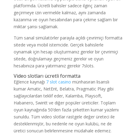
platformda. Ücretli bahisler sadece ilginç zaman
geçirmeye izin vermekle kalmaz, aynı zamanda
kazanma ve oyun hesabından para çekme sağlam bir
miktar şansı sağlamak.
Tüm sanal simülatörler parayla açıldı çevrimiçi formatta
sitede veya mobil istemcide. Gerçek bahislerle
oynamak için hesap oluşturmanız gerekir bir çevrimiçi
sitede, doğrulamayı geçmeniz gerekir ve oyun
hesabınıza para yatırmanız gerekir 7slots.
Video slotları ücretli formatta
Eğlence kaynağı
7 slot casino
münhasıran lisanslı
kumar Amatic, NetEnt, Belatra, Pragmatic Play gibi
sağlayıcılardan teklif eder, Kalamba, Playsoft,
Habanero, Swintt ve diğer popüler üreticiler. Toplam
oyun kaynağında 50’den fazla şirketten kumar yazılımı
sunuldu. Tüm video slotlar rastgele değer üreteci ile
desteklenmiştir, bu nedenle ne oyun kulübü, ne de
üretici sonucun belirlenmesine müdahale edemez.