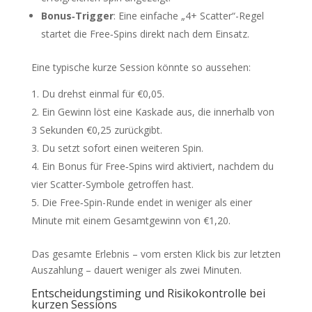
Bonus‑Trigger
: Eine einfache „4+ Scatter“-Regel
startet die Free‑Spins direkt nach dem Einsatz.
Eine typische kurze Session könnte so aussehen:
Du drehst einmal für €0,05.
Ein Gewinn löst eine Kaskade aus, die innerhalb von
3 Sekunden €0,25 zurückgibt.
Du setzt sofort einen weiteren Spin.
Ein Bonus für Free‑Spins wird aktiviert, nachdem du
vier Scatter-Symbole getroffen hast.
Die Free‑Spin-Runde endet in weniger als einer
Minute mit einem Gesamtgewinn von €1,20.
Das gesamte Erlebnis – vom ersten Klick bis zur letzten
Auszahlung – dauert weniger als zwei Minuten.
Entscheidungstiming und Risikokontrolle bei
kurzen Sessions