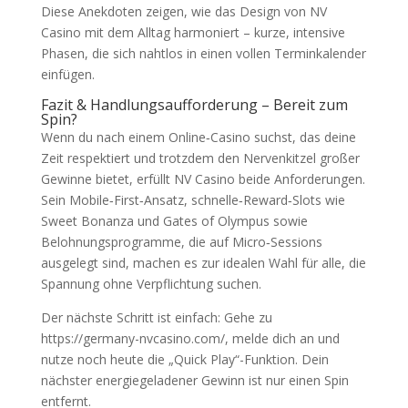
Diese Anekdoten zeigen, wie das Design von NV
Casino mit dem Alltag harmoniert – kurze, intensive
Phasen, die sich nahtlos in einen vollen Terminkalender
einfügen.
Fazit & Handlungsaufforderung – Bereit zum
Spin?
Wenn du nach einem Online‑Casino suchst, das deine
Zeit respektiert und trotzdem den Nervenkitzel großer
Gewinne bietet, erfüllt NV Casino beide Anforderungen.
Sein Mobile‑First‑Ansatz, schnelle‑Reward‑Slots wie
Sweet Bonanza und Gates of Olympus sowie
Belohnungsprogramme, die auf Micro‑Sessions
ausgelegt sind, machen es zur idealen Wahl für alle, die
Spannung ohne Verpflichtung suchen.
Der nächste Schritt ist einfach: Gehe zu
https://germany-nvcasino.com/, melde dich an und
nutze noch heute die „Quick Play“-Funktion. Dein
nächster energiegeladener Gewinn ist nur einen Spin
entfernt.