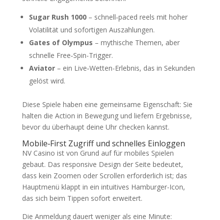
Sugar Rush 1000
– schnell‑paced reels mit hoher
Volatilität und sofortigen Auszahlungen.
Gates of Olympus
– mythische Themen, aber
schnelle Free‑Spin-Trigger.
Aviator
– ein Live‑Wetten-Erlebnis, das in Sekunden
gelöst wird.
Diese Spiele haben eine gemeinsame Eigenschaft: Sie
halten die Action in Bewegung und liefern Ergebnisse,
bevor du überhaupt deine Uhr checken kannst.
Mobile‑First Zugriff und schnelles Einloggen
NV Casino ist von Grund auf für mobiles Spielen
gebaut. Das responsive Design der Seite bedeutet,
dass kein Zoomen oder Scrollen erforderlich ist; das
Hauptmenü klappt in ein intuitives Hamburger-Icon,
das sich beim Tippen sofort erweitert.
Die Anmeldung dauert weniger als eine Minute: