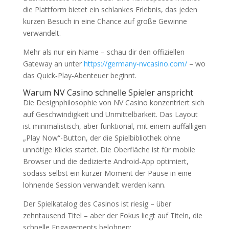
die Plattform bietet ein schlankes Erlebnis, das jeden
kurzen Besuch in eine Chance auf große Gewinne
verwandelt.
Mehr als nur ein Name – schau dir den offiziellen
Gateway an unter
https://germany-nvcasino.com/
– wo
das Quick‑Play‑Abenteuer beginnt.
Warum NV Casino schnelle Spieler anspricht
Die Designphilosophie von NV Casino konzentriert sich
auf Geschwindigkeit und Unmittelbarkeit. Das Layout
ist minimalistisch, aber funktional, mit einem auffälligen
„Play Now“-Button, der die Spielbibliothek ohne
unnötige Klicks startet. Die Oberfläche ist für mobile
Browser und die dedizierte Android-App optimiert,
sodass selbst ein kurzer Moment der Pause in eine
lohnende Session verwandelt werden kann.
Der Spielkatalog des Casinos ist riesig – über
zehntausend Titel – aber der Fokus liegt auf Titeln, die
schnelle Engagements belohnen: