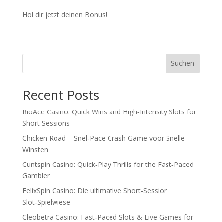
Hol dir jetzt deinen Bonus!
Suchen
Recent Posts
RioAce Casino: Quick Wins and High‑Intensity Slots for
Short Sessions
Chicken Road – Snel‑Pace Crash Game voor Snelle
Winsten
Cuntspin Casino: Quick‑Play Thrills for the Fast‑Paced
Gambler
FelixSpin Casino: Die ultimative Short‑Session
Slot‑Spielwiese
Cleobetra Casino: Fast‑Paced Slots & Live Games for