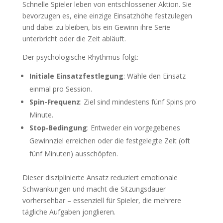
Schnelle Spieler leben von entschlossener Aktion. Sie
bevorzugen es, eine einzige Einsatzhöhe festzulegen
und dabei zu bleiben, bis ein Gewinn ihre Serie
unterbricht oder die Zeit abläuft.
Der psychologische Rhythmus folgt:
Initiale Einsatzfestlegung
: Wähle den Einsatz
einmal pro Session.
Spin-Frequenz
: Ziel sind mindestens fünf Spins pro
Minute.
Stop‑Bedingung
: Entweder ein vorgegebenes
Gewinnziel erreichen oder die festgelegte Zeit (oft
fünf Minuten) ausschöpfen.
Dieser disziplinierte Ansatz reduziert emotionale
Schwankungen und macht die Sitzungsdauer
vorhersehbar – essenziell für Spieler, die mehrere
tägliche Aufgaben jonglieren.