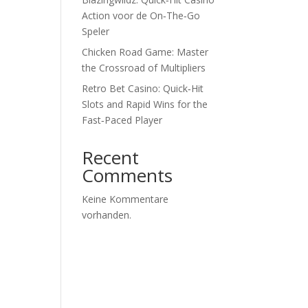
Action voor de On‑The‑Go
Speler
Chicken Road Game: Master
the Crossroad of Multipliers
Retro Bet Casino: Quick‑Hit
Slots and Rapid Wins for the
Fast‑Paced Player
Recent
Comments
Keine Kommentare
vorhanden.