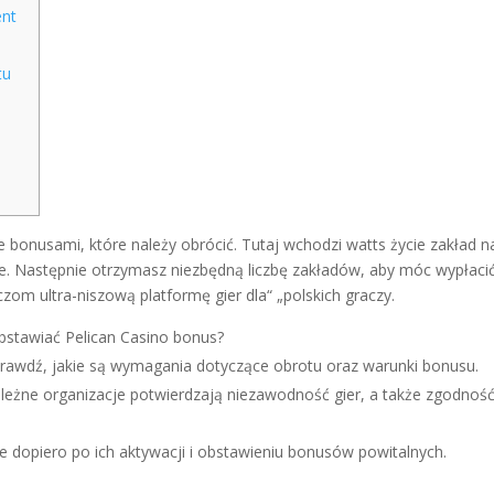
ent
tu
bonusami, które należy obrócić. Tutaj wchodzi watts życie zakład n
. Następnie otrzymasz niezbędną liczbę zakładów, aby móc wypłaci
zom ultra-niszową platformę gier dla“ „polskich graczy.
 obstawiać Pelican Casino bonus?
rawdź, jakie są wymagania dotyczące obrotu oraz warunki bonusu.
leżne organizacje potwierdzają niezawodność gier, a także zgodność
 dopiero po ich aktywacji i obstawieniu bonusów powitalnych.