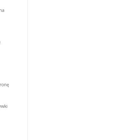
oma
ą
ą
tronę
ywki