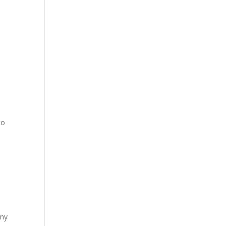
tо
lny