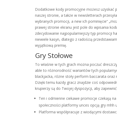
Dodatkowe kody promocyjne możesz uzyskać pod
naszej stronie, a także w newsletterach prze
wybranych promocji, a new ich pominięcie“ „mo
prawej stronie ekranu jest pole do wpisania k
zdecydowanie najpopularniejszy typ promocji ha
niewiele kasyn, dlatego z radością przedstawia
wyjątkową premię.
Gry Stołowe
To właśnie w tych grach można poczuć dreszczy
able to różnorodność wariantów tych popularnych
blackjacka, różne stoły perform baccarata oraz
Dzięki temu każdy gracz znajdzie coś odpowiedn
krupierzy są do Twojej dyspozycji, aby zapewni
Ten i odmienne ciekawe promocje czekają na
społeczności platformy unces opcją gry mhh u
Platforma współpracuje z wiodącymi dostawca