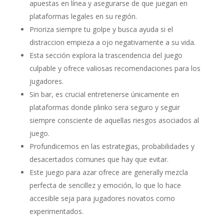
apuestas en línea y asegurarse de que juegan en
plataformas legales en su región.
Prioriza siempre tu golpe y busca ayuda si el
distraccion empieza a ojo negativamente a su vida.
Esta sección explora la trascendencia del juego
culpable y ofrece valiosas recomendaciones para los
jugadores.
Sin bar, es crucial entretenerse únicamente en
plataformas donde plinko sera seguro y seguir
siempre consciente de aquellas riesgos asociados al
juego.
Profundicemos en las estrategias, probabilidades y
desacertados comunes que hay que evitar.
Este juego para azar ofrece are generally mezcla
perfecta de sencillez y emoción, lo que lo hace
accesible seja para jugadores novatos como
experimentados.