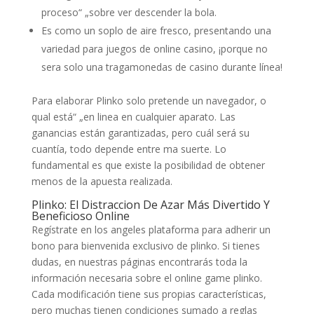
proceso“ „sobre ver descender la bola.
Es como un soplo de aire fresco, presentando una
variedad para juegos de online casino, ¡porque no
sera solo una tragamonedas de casino durante línea!
Para elaborar Plinko solo pretende un navegador, o
qual está“ „en linea en cualquier aparato. Las
ganancias están garantizadas, pero cuál será su
cuantía, todo depende entre ma suerte. Lo
fundamental es que existe la posibilidad de obtener
menos de la apuesta realizada.
Plinko: El Distraccion De Azar Más Divertido Y
Beneficioso Online
Regístrate en los angeles plataforma para adherir un
bono para bienvenida exclusivo de plinko. Si tienes
dudas, en nuestras páginas encontrarás toda la
información necesaria sobre el online game plinko.
Cada modificación tiene sus propias características,
pero muchas tienen condiciones sumado a reglas