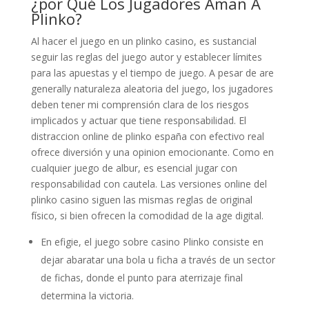
¿por Qué Los Jugadores Aman A
Plinko?
Al hacer el juego en un plinko casino, es sustancial
seguir las reglas del juego autor y establecer límites
para las apuestas y el tiempo de juego. A pesar de are
generally naturaleza aleatoria del juego, los jugadores
deben tener mi comprensión clara de los riesgos
implicados y actuar que tiene responsabilidad. El
distraccion online de plinko españa con efectivo real
ofrece diversión y una opinion emocionante. Como en
cualquier juego de albur, es esencial jugar con
responsabilidad con cautela. Las versiones online del
plinko casino siguen las mismas reglas de original
físico, si bien ofrecen la comodidad de la age digital.
En efigie, el juego sobre casino Plinko consiste en
dejar abaratar una bola u ficha a través de un sector
de fichas, donde el punto para aterrizaje final
determina la victoria.