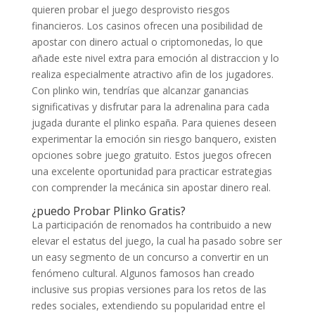
quieren probar el juego desprovisto riesgos
financieros. Los casinos ofrecen una posibilidad de
apostar con dinero actual o criptomonedas, lo que
añade este nivel extra para emoción al distraccion y lo
realiza especialmente atractivo afin de los jugadores.
Con plinko win, tendrías que alcanzar ganancias
significativas y disfrutar para la adrenalina para cada
jugada durante el plinko españa. Para quienes deseen
experimentar la emoción sin riesgo banquero, existen
opciones sobre juego gratuito. Estos juegos ofrecen
una excelente oportunidad para practicar estrategias
con comprender la mecánica sin apostar dinero real.
¿puedo Probar Plinko Gratis?
La participación de renomados ha contribuido a new
elevar el estatus del juego, la cual ha pasado sobre ser
un easy segmento de un concurso a convertir en un
fenómeno cultural. Algunos famosos han creado
inclusive sus propias versiones para los retos de las
redes sociales, extendiendo su popularidad entre el