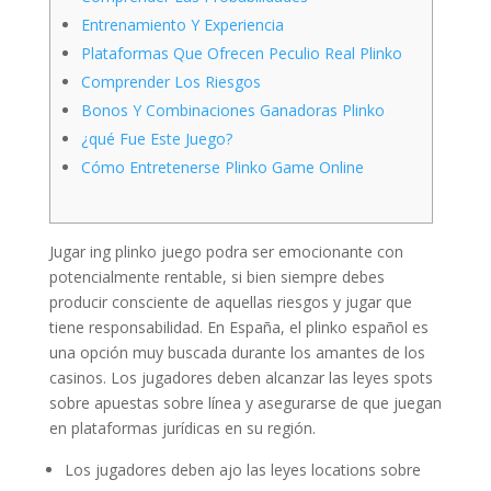
Entrenamiento Y Experiencia
Plataformas Que Ofrecen Peculio Real Plinko
Comprender Los Riesgos
Bonos Y Combinaciones Ganadoras Plinko
¿qué Fue Este Juego?
Cómo Entretenerse Plinko Game Online
Jugar ing plinko juego podra ser emocionante con
potencialmente rentable, si bien siempre debes
producir consciente de aquellas riesgos y jugar que
tiene responsabilidad. En España, el plinko español es
una opción muy buscada durante los amantes de los
casinos. Los jugadores deben alcanzar las leyes spots
sobre apuestas sobre línea y asegurarse de que juegan
en plataformas jurídicas en su región.
Los jugadores deben ajo las leyes locations sobre