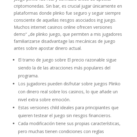
criptomonedas. Sin bar, es crucial jugar únicamente en
plataformas donde plinko fue seguro y seguir siempre
consciente de aquellas riesgos asociados ing juego.
Muchos internet casinos online ofrecen versiones
demo“ „de plinko juego, que permiten a mis jugadores
familiarizarse disadvantage las mecánicas de juego
antes sobre apostar dinero actual.
El tramo de juego sobre El precio razonable sigue
siendo la de las atracciones más populares del
programa.
Los jugadores pueden disfrutar sobre juegos Plinko
con dinero real sobre los casinos, lo que añade un
nivel extra sobre emoción.
Estas versiones child ideales para principiantes que
quieren testear el juego sin riesgos financieros.
Cada modificación tiene sus propias características,
pero muchas tienen condiciones con reglas