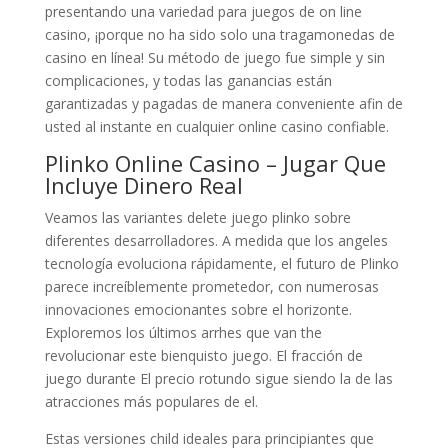
presentando una variedad para juegos de on line
casino, ¡porque no ha sido solo una tragamonedas de
casino en línea! Su método de juego fue simple y sin
complicaciones, y todas las ganancias están
garantizadas y pagadas de manera conveniente afin de
usted al instante en cualquier online casino confiable.
Plinko Online Casino – Jugar Que
Incluye Dinero Real
Veamos las variantes delete juego plinko sobre
diferentes desarrolladores. A medida que los angeles
tecnología evoluciona rápidamente, el futuro de Plinko
parece increíblemente prometedor, con numerosas
innovaciones emocionantes sobre el horizonte.
Exploremos los últimos arrhes que van the
revolucionar este bienquisto juego. El fracción de
juego durante El precio rotundo sigue siendo la de las
atracciones más populares de el.
Estas versiones child ideales para principiantes que