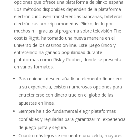
opciones que ofrece una plataforma de plinko españa.
Los métodos disponibles dependen de la plataforma
electronic incluyen transferencias bancarias, billeteras
electrónicas um criptomonedas. Plinko, leido por
muchos mil gracias al programa sobre televisión The
cost is Right, ha tomado una nueva maneira en el
universo de los casinos on-line. Este juego único y
entretenido ha ganado popularidad durante
plataformas como Risk y Roobet, donde se presenta
en varios formatos.
Para quienes deseen añadir un elemento financiero
a su experiencia, existen numerosas opciones para
entretenerse con dinero true en el globo de las
apuestas en línea.
Siempre ha sido fundamental elegir plataformas
confiables y reguladas para garantizar mi experiencia
de juego justa y segura.
Cuanto más lejos se encuentre una celda, mayores