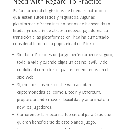
Need With Regard To Practice
Es fundamental elegir sitios de buena reputación o
qual estén autorizados y regulados. Algunas
plataformas ofrecen incluso bonos de bienvenida to
tiradas gratis afin de atraer a nuevos jugadores. La
transición a las plataformas en línea ha aumentado
considerablemente la popularidad de Plinko.
Sin duda, Plinko es un juego perfectamente seguro,
toda la vida y cuando elijas un casino lawful y de
credulidad como los o qual recomendamos en el
sitio web.
Sí, muchos casinos on the web aceptan
criptomonedas asi como Bitcoin y Ethereum,
proporcionando mayor flexibilidad y anonimato a
new los jugadores.
Comprender la mecánica fue crucial para ésas que
quieran beneficiarse de este blando juego.