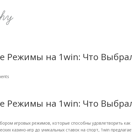
 Режимы на 1win: Что Выбра
ents
 Режимы на 1win: Что Выбра
бором игровых режимов, которые способны удовлетворить как
еских казино-игр до уникальных ставок на спорт, 1win предлагае