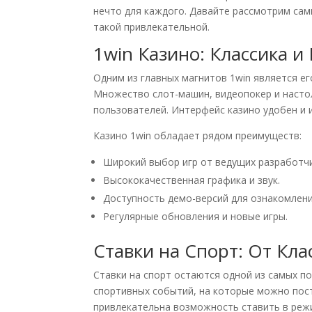
нечто для каждого. Давайте рассмотрим са
такой привлекательной.
1win Казино: Классика и
Одним из главных магнитов 1win является е
Множество слот-машин, видеопокер и настол
пользователей. Интерфейс казино удобен и 
Казино 1win обладает рядом преимуществ:
Широкий выбор игр от ведущих разработч
Высококачественная графика и звук.
Доступность демо-версий для ознакомлени
Регулярные обновления и новые игры.
Ставки на Спорт: От Кла
Ставки на спорт остаются одной из самых п
спортивных событий, на которые можно пост
привлекательна возможность ставить в реж