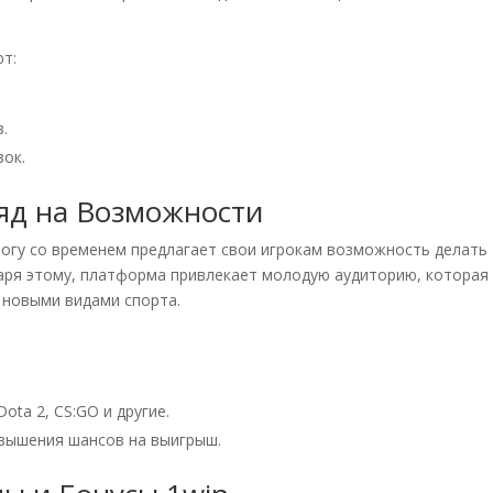
ют:
.
вок.
яд на Возможности
 ногу со временем предлагает свои игрокам возможность делать
даря этому, платформа привлекает молодую аудиторию, которая
 новыми видами спорта.
ota 2, CS:GO и другие.
овышения шансов на выигрыш.