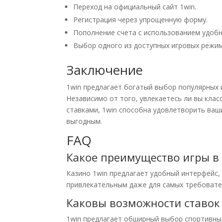
Переход на официальный сайт 1win.
Регистрация через упрощенную форму.
Пополнение счета с использованием удобн
Выбор одного из доступных игровых режим
Заключение
1win предлагает богатый выбор популярных
Независимо от того, увлекаетесь ли вы кла
ставками, 1win способна удовлетворить ваш
выгодным.
FAQ
Какое преимущество игры в 
Казино 1win предлагает удобный интерфейс,
привлекательным даже для самых требовате
Каковы возможности ставок 
1win предлагает обширный выбор спортивных