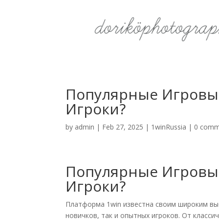
Популярные Игровые
Игроки?
by
admin
|
Feb 27, 2025
|
1winRussia
|
0 comm
Популярные Игровые
Игроки?
Платформа 1win известна своим широким вы
новичков, так и опытных игроков. От классич