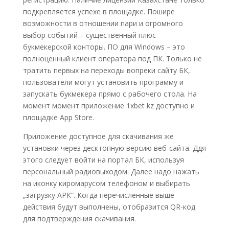
подкрепляется успехе в площадке. Пошире
возможности в отношении пари и огромного
выбор событий – существенный плюс
букмекерской конторы. ПО для Windows – это
полноценный клиент оператора под ПК. Только не
тратить первых на переходы вопреки сайту БК,
пользователи могут установить программу и
запускать букмекера прямо с рабочего стола. На
момент момент приложение 1xbet kz доступно и
площадке App Store.
Приложение доступное для скачивания же
установки через десктопную версию веб-сайта. Ддя
этого следует войти на портал БК, используя
персональный радиовыходом. Далее надо нажать
на иконку киромарусом телефоном и выбирать
„загрузку АРК“. Когда перечисленные выше
действия будут выполнены, отобразится QR-код
для подтверждения скачивания.