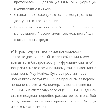
протоколом SSL для защиты личной информации
и денежные операций.
Ставки в них тоже делаются, но могут должно
доступны не только опции.
Более этого, именно этот бренд БК предлагает
менее широкий ассортимент возможностей для
снятия деньги среди…
✔️ Игрок получает все их же возможности,
которые дает и полный версия сайта, минимум
всегда есть быстрое доступ к функциям сайта. ✔️
Вопреки ссылке с официальному сайта 1xbet также
с магазина Play Market. Суть ее простая – раз
новый игрок получит 100% от проценты за первое
пополнение счета. Например, ты пополнение на
200 USD – в счет получаете еще 200 USD. В данной
статье полдела подробно рассмотрено, что собой
представляет мобильное приложение на 1хбет, где
и а его можно скачать.