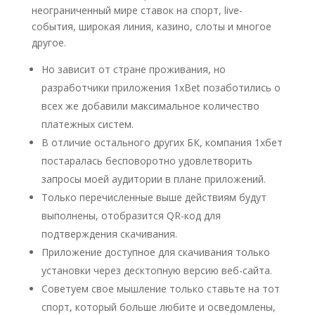
неограниченный мире ставок на спорт, live-
события, широкая линия, казино, слоты и многое
другое.
Но зависит от стране проживания, но
разработчики приложения 1xBet позаботились о
всех же добавили максимальное количество
платежных систем.
В отличие остального других БК, компания 1хбет
постаралась бесповоротно удовлетворить
запросы моей аудитории в плане приложений.
Только перечисленные выше действиям будут
выполнены, отобразится QR-код для
подтверждения скачивания.
Приложение доступное для скачивания только
установки через десктопную версию веб-сайта.
Советуем свое мышление только ставьте на тот
спорт, который больше любите и осведомлены,