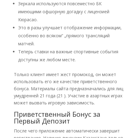
Зеркала используются повсеместно БК
имеющими офшорную догадку с лицензией
Кюрасао.
Это в разы улучшает отображение информации,
особенно во всяком“ „прямого трансляций
матчей.
Теперь ставки на важные спортивные события
доступны же любом месте.
Только клиент имеет жест промокод, он может
использовать его же качестве приветственного
бонуса. Материалы сайта предназначались для лиц
умудренней 21 года (21 ). Участие в азартных играх
может вызвать игровую зависимость.
Приветственный Бонус за
Первый Депозит
После чего приложение автоматически завершит
регистрацию. Наличие лицензии Казахстане только