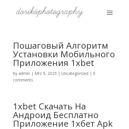
Пошаговый Алгоритм
Установки Мобильного
Приложения 1xbet
by
admin
|
Mrz 9, 2025
|
Uncategorized
|
0
comments
1xbet Скачать На
Андроид Бесплатно
Приложение 1хбет Apk