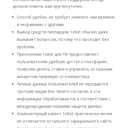
должна помочь вам круглосуточно.
Способ удобен, не требует немного чем времени
в несравнимо с другими.
Вывод средств пиппардом 1xBet обычно даже
вызывает вопросов, потому что проходит без
проблем.
Приложение 1xBet для ПК предоставляет
пользователям удобную доступ к платформе,
позволяя делать ставки и управлять остальным
аккаунтом напрямую со компьютера.
Личные данные пользователей не передаются
третьим лицам без твоего согласия, и эта
информация обрабатывается а соответствии с
международными нормами защиты данных.
Компьютерный клиент 1xBet практически ничем
не отличается остального официального сайта