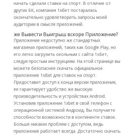
начать сделали ставки на спорт. В отличие от
других БК, компания 1хбет постаралась
окончательно удовлетворить запросы моей
аудитории в смысле приложений.
же Вывести Выигрыш вскоре Приложение?
Приложение недоступно же стандартных
магазинах приложений, таких как Google Play, но
его легко загрузить окольным с сайта 1хБет,
следуя простым инструкциям. На этой странице вы
можете безопаснее скачать официальное
приложение 1xBet для ставок на спорт.
Предоставит доступ к конца версии приложения,
ее гарантирует удобство же высокую
производительность и устройствах Android.
Установив приложение 1xbet в свой телефон с
операционной системой Андроид, Вы получаете
способности возможности в континенте ставок.
Больше никаких проблем с доступом, ведь
приложение работает всегда. Достаточно скачать