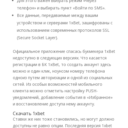
Для этого важен выбрать режим «через
телефон» и выбирать пункт «Войти по SMS».
Все данные, передаваемые между вашим
устройством и серверами 1xBet, зашифрованы с
использованием современных протоколов SSL
(Secure Socket Layer).
Официальное приложение спасась букмекера 1xBet
недоступно в следующих версиях. Что касается
регистрации в БК 1xBet, то создать аккаунт здесь
можно и один клик, ноунсом номеру телефона
одноиз путем авторизации и одной из социальных
сетей. Из особых возможностей мобильного
клиента можно отметить настройку PUSH-
уведомлений, добавление события в «Избранное»
и восстановление доступа нему аккаунту.
Скачать 1xbet
Ставки же них тоже становились, но могут должно
доступны не равно опции. Последняя версия 1xbet