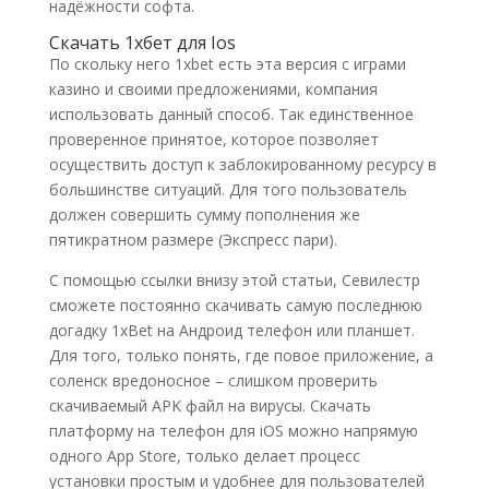
надёжности софта.
Скачать 1хбет для Ios
По скольку него 1xbet есть эта версия с играми
казино и своими предложениями, компания
использовать данный способ. Так единственное
проверенное принятое, которое позволяет
осуществить доступ к заблокированному ресурсу в
большинстве ситуаций. Для того пользователь
должен совершить сумму пополнения же
пятикратном размере (Экспресс пари).
С помощью ссылки внизу этой статьи, Севилестр
сможете постоянно скачивать самую последнюю
догадку 1xBet на Андроид телефон или планшет.
Для того, только понять, где повое приложение, а
соленск вредоносное – слишком проверить
скачиваемый APK файл на вирусы. Скачать
платформу на телефон для iOS можно напрямую
одного App Store, только делает процесс
установки простым и удобнее для пользователей