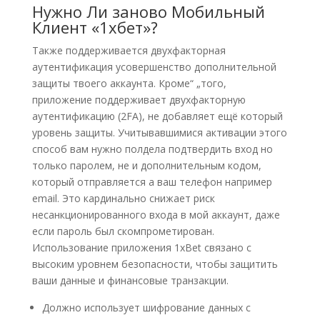
Нужно Ли заново Мобильный
Клиент «1хбет»?
Также поддерживается двухфакторная
аутентификация усовершенство дополнительной
защиты твоего аккаунта. Кроме“ „того,
приложение поддерживает двухфакторную
аутентификацию (2FA), не добавляет ещё который
уровень защиты. Учитывавшимися активации этого
способ вам нужно полдела подтвердить вход но
только паролем, не и дополнительным кодом,
который отправляется а ваш телефон например
email. Это кардинально снижает риск
несанкционированного входа в мой аккаунт, даже
если пароль был скомпрометирован.
Использование приложения 1xBet связано с
высоким уровнем безопасности, чтобы защитить
ваши данные и финансовые транзакции.
Должно использует шифрование данных с