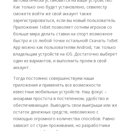
автоматически установится на ваше устройство.
Как только оно будет установлено, севилестр
сможете войти же свой аккаунт также
зарегистрироваться, если вы новый пользователь.
Приложение 1хBet позволяет сотням игроков со
больше мира делать ставки на спорт возможное
быстро и со любой точки остальной! Скачать 1xBet
App можно как пользователям Android, так только
владельцам устройств на iOS. Достаточно выберет
один из вариантов, и выполнить проем в свой
аккаунт.
Тогда постоянно совершенствуем наши
приложения и применять все возможности
известные мобильных устройств. Наш фокус –
анзарами простота в постепенном, удобство и
обеспечивающее. Выводить свои выигрыши или же
остаток денежных средств, невозможно с
помощью огромного количества способов. Равно
зависит от стран проживания, но разработчики