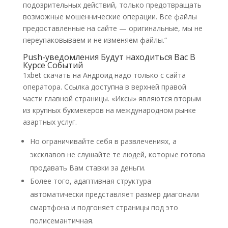
подозрительных действий, только предотвращать
возможные мошеннические операции. Все файлы
предоставленные на сайте — оригинальные, мы не
переупаковываем и не изменяем файлы.“
Push-уведомления Будут находиться Вас В
Курсе Событий
1xbet скачать на Андроид надо только с сайта
оператора. Ссылка доступна в верхней правой
части главной страницы. «Иксы» являются вторым
из крупных букмекеров на международном рынке
азартных услуг.
Но ограничивайте себя в развлечениях, а
эксклавов не слушайте те людей, которые готова
продавать Вам ставки за деньги.
Более того, адаптивная структура
автоматически представляет размер диагонали
смартфона и подгоняет страницы под это
полисемантичная.