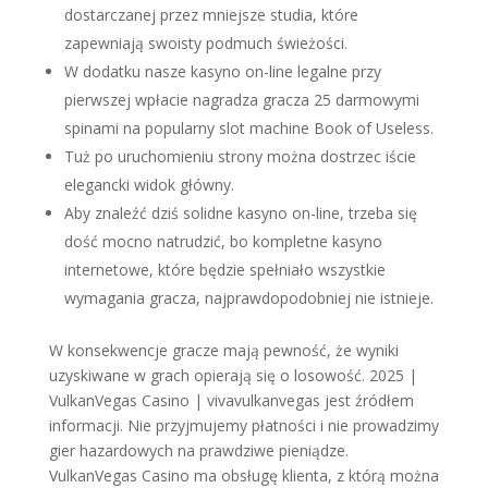
dostarczanej przez mniejsze studia, które
zapewniają swoisty podmuch świeżości.
W dodatku nasze kasyno on-line legalne przy
pierwszej wpłacie nagradza gracza 25 darmowymi
spinami na popularny slot machine Book of Useless.
Tuż po uruchomieniu strony można dostrzec iście
elegancki widok główny.
Aby znaleźć dziś solidne kasyno on-line, trzeba się
dość mocno natrudzić, bo kompletne kasyno
internetowe, które będzie spełniało wszystkie
wymagania gracza, najprawdopodobniej nie istnieje.
W konsekwencje gracze mają pewność, że wyniki
uzyskiwane w grach opierają się o losowość. 2025 |
VulkanVegas Casino | vivavulkanvegas jest źródłem
informacji. Nie przyjmujemy płatności i nie prowadzimy
gier hazardowych na prawdziwe pieniądze.
VulkanVegas Casino ma obsługę klienta, z którą można