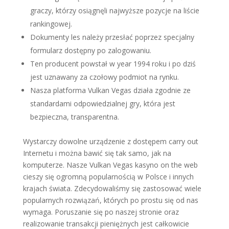
graczy, którzy osiągnęli najwyższe pozycje na liście
rankingowej.
Dokumenty les należy przesłać poprzez specjalny
formularz dostępny po zalogowaniu.
Ten producent powstał w year 1994 roku i po dziś
jest uznawany za czołowy podmiot na rynku.
Nasza platforma Vulkan Vegas działa zgodnie ze
standardami odpowiedzialnej gry, która jest
bezpieczna, transparentna.
Wystarczy dowolne urządzenie z dostępem carry out
Internetu i można bawić się tak samo, jak na
komputerze. Nasze Vulkan Vegas kasyno on the web
cieszy się ogromną popularnością w Polsce i innych
krajach świata. Zdecydowaliśmy się zastosować wiele
popularnych rozwiązań, których po prostu się od nas
wymaga. Poruszanie się po naszej stronie oraz
realizowanie transakcji pieniężnych jest całkowicie