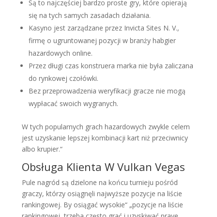
Są to najczęściej bardzo proste gry, które opierają
się na tych samych zasadach działania.
Kasyno jest zarządzane przez Invicta Sites N. V.,
firmę o ugruntowanej pozycji w branży habgier
hazardowych online.
Przez długi czas konstruera marka nie była zaliczana
do rynkowej czołówki.
Bez przeprowadzenia weryfikacji gracze nie mogą
wypłacać swoich wygranych.
W tych popularnych grach hazardowych zwykle celem
jest uzyskanie lepszej kombinacji kart niż przeciwnicy
albo krupier.“
Obsługa Klienta W Vulkan Vegas
Pule nagród są dzielone na końcu turnieju pośród
graczy, którzy osiągnęli najwyższe pozycje na liście
rankingowej. By osiągać wysokie“ „pozycje na liście
rankingowej, trzeba często grać i uzyskiwać prave