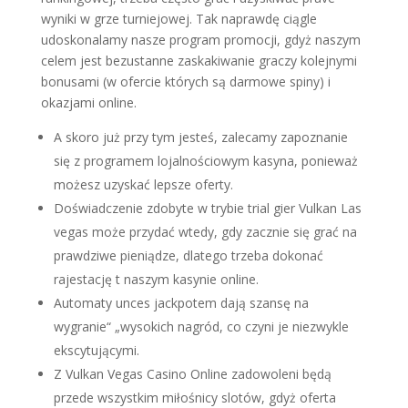
wyniki w grze turniejowej. Tak naprawdę ciągle
udoskonalamy nasze program promocji, gdyż naszym
celem jest bezustanne zaskakiwanie graczy kolejnymi
bonusami (w ofercie których są darmowe spiny) i
okazjami online.
A skoro już przy tym jesteś, zalecamy zapoznanie
się z programem lojalnościowym kasyna, ponieważ
możesz uzyskać lepsze oferty.
Doświadczenie zdobyte w trybie trial gier Vulkan Las
vegas może przydać wtedy, gdy zacznie się grać na
prawdziwe pieniądze, dlatego trzeba dokonać
rajestację t naszym kasynie online.
Automaty unces jackpotem dają szansę na
wygranie“ „wysokich nagród, co czyni je niezwykle
ekscytującymi.
Z Vulkan Vegas Casino Online zadowoleni będą
przede wszystkim miłośnicy slotów, gdyż oferta