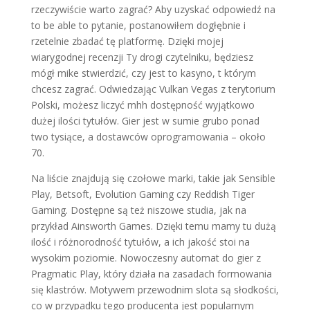
rzeczywiście warto zagrać? Aby uzyskać odpowiedź na
to be able to pytanie, postanowiłem dogłębnie i
rzetelnie zbadać tę platformę. Dzięki mojej
wiarygodnej recenzji Ty drogi czytelniku, będziesz
mógł mike stwierdzić, czy jest to kasyno, t którym
chcesz zagrać. Odwiedzając Vulkan Vegas z terytorium
Polski, możesz liczyć mhh dostępność wyjątkowo
dużej ilości tytułów. Gier jest w sumie grubo ponad
two tysiące, a dostawców oprogramowania – około
70.
Na liście znajdują się czołowe marki, takie jak Sensible
Play, Betsoft, Evolution Gaming czy Reddish Tiger
Gaming. Dostępne są też niszowe studia, jak na
przykład Ainsworth Games. Dzięki temu mamy tu dużą
ilość i różnorodność tytułów, a ich jakość stoi na
wysokim poziomie. Nowoczesny automat do gier z
Pragmatic Play, który działa na zasadach formowania
się klastrów. Motywem przewodnim slota są słodkości,
co w przypadku tego producenta jest popularnym