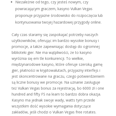
Niezależnie od tego, czy jesteś nowym, czy
powracającym graczem, kasyno Vulkan Vegas
proponuje przyjazne środowisko do rozpoczęcia lub
kontynuowania twojej hazardowej przygody online.
Cały czas staramy się zaspokajać potrzeby naszych
użytkowników, oferując im bardzo wysokie bonusy i
promocje, a także zapewniając dostęp do ogromnej
biblioteki gier. Nie ma wątpliwości, że to kasyno
wyróżnia się em tle konkurencji. To wielkie,
międzynarodowe kasyno, które oferuje szeroką gamę
gier, płatności w kryptowalutach, przyjazny interfejs i
jest skoncentrowane na graczu, czego potwierdzeniem
są liczne bonusy we promocje. Na uznanie zasługuje
też Vulkan Vegas bonus za rejestrację, bo 6000 zł i one
hundred and fifty FS na learn to bardzo dobra okazja.
Kasyno ma jednak swoje wady, watts tym przede
wszystkim dość wysokie wymagania dotyczące
zakładów, jeśli chodzi o Vulkan Vegas free rotates.