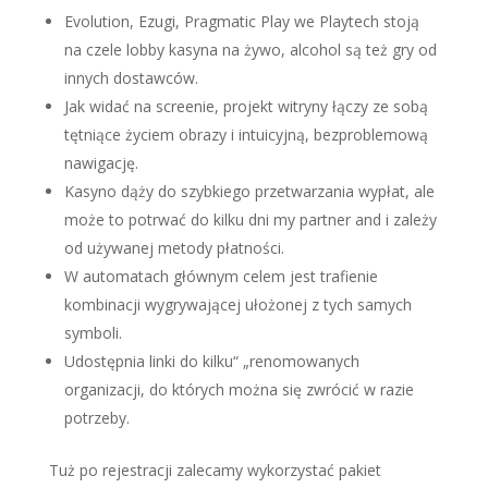
Evolution, Ezugi, Pragmatic Play we Playtech stoją
na czele lobby kasyna na żywo, alcohol są też gry od
innych dostawców.
Jak widać na screenie, projekt witryny łączy ze sobą
tętniące życiem obrazy i intuicyjną, bezproblemową
nawigację.
Kasyno dąży do szybkiego przetwarzania wypłat, ale
może to potrwać do kilku dni my partner and i zależy
od używanej metody płatności.
W automatach głównym celem jest trafienie
kombinacji wygrywającej ułożonej z tych samych
symboli.
Udostępnia linki do kilku“ „renomowanych
organizacji, do których można się zwrócić w razie
potrzeby.
Tuż po rejestracji zalecamy wykorzystać pakiet