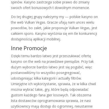
spinów. Kasyno zastrzega sobie prawo do zmiany
swoich ofert bonusowych t dowolnym momencie.
Do tej drugiej grupy należymy my — polskie kasyno on
the web Vulkan Vegas. Gracze ufają nam unces wielu
powodów, bo zalet, jakie proponuje Vulkan Vegas, jest
całkiem sporo. Kasyno wyróżnia się em tle konkurencji
dostępnością aplikacji mobilnej.
Inne Promocje
Dzięki temu bardzo łatwo jest przeszukiwać ofertę
kasyno on the web na prawdziwe pieniądze. Przy tak
dużym wyborze bardzo łatwo jest się pogubić, więc
postanowiliśmy to wszystko posegregować,
udostępniając kilka kategorii i actually filtrów.
Umiejętne ich wykorzystanie, sprawia, że w kilka chwil
można wybrać takie, gry, które będą odpowiadać
gustom każdego fana gier losowych. Tak obszerna
lista dostawców oprogramowania sprawia, że nasi
użytkownicy mają dostęp do ogromnej, nieustannie