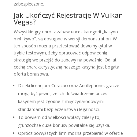
zabezpieczone.
Jak Ukończyć Rejestrację W Vulkan
Vegas?
Wszystkie gry oprócz zabaw unces kategorii „kasyno
mhh żywo”, są dostępne w wersji demonstration. W
ten sposób można przetestować dowolny tytuł w
trybie testowym, żeby opracować odpowiednią
strategię we przejść do zabawy na poważnie. Od lat
cechą charakterystyczną naszego kasyna jest bogata
oferta bonusowa.
Dzięki licencjom Curacao oraz Antillephone, gracze
mogą być pewni, że ich doświadczenie unces
kasynem jest zgodne z międzynarodowymi
standardami bezpieczeństwa i legalności.
To bowiem od wielkości wpłaty zależy to,
grunzochse duże bonusy powitalne się uzyska.
Oprócz powyższych firm można przebierać w ofercie