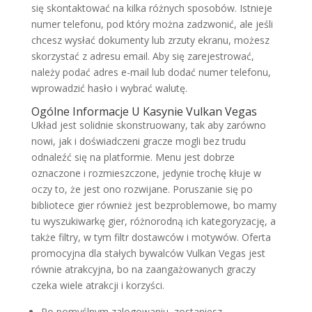
się skontaktować na kilka różnych sposobów. Istnieje
numer telefonu, pod który można zadzwonić, ale jeśli
chcesz wysłać dokumenty lub zrzuty ekranu, możesz
skorzystać z adresu email. Aby się zarejestrować,
należy podać adres e-mail lub dodać numer telefonu,
wprowadzić hasło i wybrać walutę.
Ogólne Informacje U Kasynie Vulkan Vegas
Układ jest solidnie skonstruowany, tak aby zarówno
nowi, jak i doświadczeni gracze mogli bez trudu
odnaleźć się na platformie. Menu jest dobrze
oznaczone i rozmieszczone, jedynie trochę kłuje w
oczy to, że jest ono rozwijane. Poruszanie się po
bibliotece gier również jest bezproblemowe, bo mamy
tu wyszukiwarkę gier, różnorodną ich kategoryzację, a
także filtry, w tym filtr dostawców i motywów. Oferta
promocyjna dla stałych bywalców Vulkan Vegas jest
równie atrakcyjna, bo na zaangażowanych graczy
czeka wiele atrakcji i korzyści.
Po pomyślnym zalogowaniu, zostaniesz