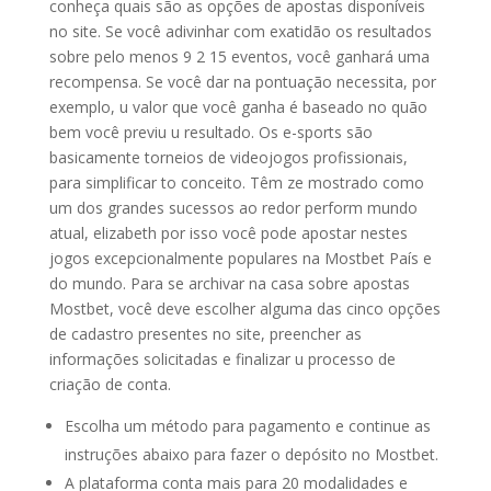
conheça quais são as opções de apostas disponíveis
no site. Se você adivinhar com exatidão os resultados
sobre pelo menos 9 2 15 eventos, você ganhará uma
recompensa. Se você dar na pontuação necessita, por
exemplo, u valor que você ganha é baseado no quão
bem você previu u resultado. Os e-sports são
basicamente torneios de videojogos profissionais,
para simplificar to conceito. Têm ze mostrado como
um dos grandes sucessos ao redor perform mundo
atual, elizabeth por isso você pode apostar nestes
jogos excepcionalmente populares na Mostbet País e
do mundo. Para se archivar na casa sobre apostas
Mostbet, você deve escolher alguma das cinco opções
de cadastro presentes no site, preencher as
informações solicitadas e finalizar u processo de
criação de conta.
Escolha um método para pagamento e continue as
instruções abaixo para fazer o depósito no Mostbet.
A plataforma conta mais para 20 modalidades e