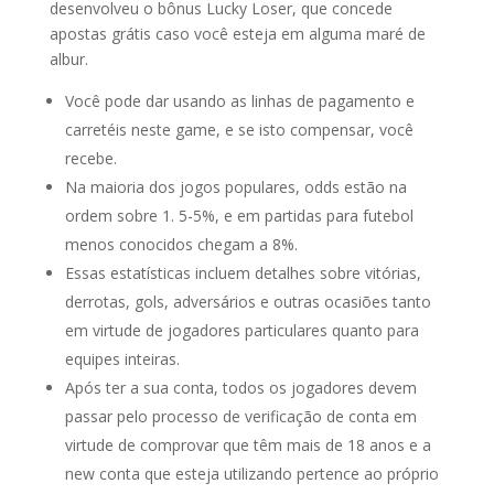
desenvolveu o bônus Lucky Loser, que concede
apostas grátis caso você esteja em alguma maré de
albur.
Você pode dar usando as linhas de pagamento e
carretéis neste game, e se isto compensar, você
recebe.
Na maioria dos jogos populares, odds estão na
ordem sobre 1. 5-5%, e em partidas para futebol
menos conocidos chegam a 8%.
Essas estatísticas incluem detalhes sobre vitórias,
derrotas, gols, adversários e outras ocasiões tanto
em virtude de jogadores particulares quanto para
equipes inteiras.
Após ter a sua conta, todos os jogadores devem
passar pelo processo de verificação de conta em
virtude de comprovar que têm mais de 18 anos e a
new conta que esteja utilizando pertence ao próprio