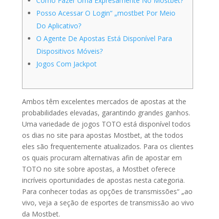
Como Fazer Uma Expresamente No Mostbet?
Posso Acessar O Login“ „mostbet Por Meio
Do Aplicativo?
O Agente De Apostas Está Disponível Para
Dispositivos Móveis?
Jogos Com Jackpot
Ambos têm excelentes mercados de apostas at the
probabilidades elevadas, garantindo grandes ganhos.
Uma variedade de jogos TOTO está disponível todos
os dias no site para apostas Mostbet, at the todos
eles são frequentemente atualizados. Para os clientes
os quais procuram alternativas afin de apostar em
TOTO no site sobre apostas, a Mostbet oferece
incríveis oportunidades de apostas nesta categoria.
Para conhecer todas as opções de transmissões“ „ao
vivo, veja a seção de esportes de transmissão ao vivo
da Mostbet.