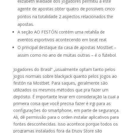
elizabeth lealdade dos jogadores permitiu a este
agente de apostas obter quatro de possíveis cinco
pontos na totalidade 2 aspectos relacionados the
apostas.
A seção AO FESTÓN contém uma retahíla de
eventos esportivos acontecendo em beat real.
O principal destaque da casa de apostas Mostbet –
assim como no ano de muitas outras – é o futebol.
Jogadores do Brasil“ „usualmente optam tanto pelos
jogos normais sobre blackjack quanto pelos jogos ao
festón na Mostbet. Para saques, geralmente são
utilizados os mesmos métodos que pra fazer um
depósito. É importante levar em consideração la cual a
primeira coisa que você precisa fazer é irgi para as
configurações do smartphone, em parte de segurança.
Ali, dê permissão para o orden instalar aplicativos para
fontes desconhecidas. Isso acontece porque todos os
programas instalados fora da Enjoy Store são