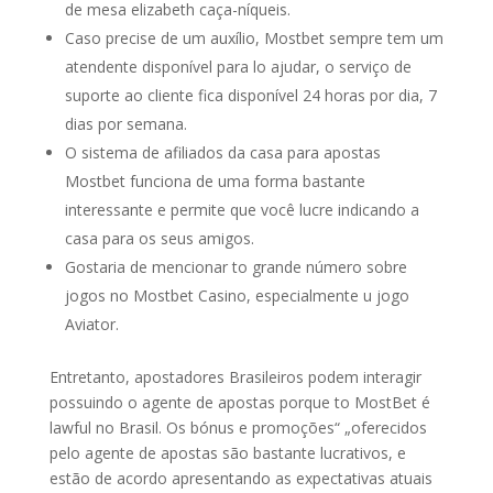
de mesa elizabeth caça-níqueis.
Caso precise de um auxílio, Mostbet sempre tem um
atendente disponível para lo ajudar, o serviço de
suporte ao cliente fica disponível 24 horas por dia, 7
dias por semana.
O sistema de afiliados da casa para apostas
Mostbet funciona de uma forma bastante
interessante e permite que você lucre indicando a
casa para os seus amigos.
Gostaria de mencionar to grande número sobre
jogos no Mostbet Casino, especialmente u jogo
Aviator.
Entretanto, apostadores Brasileiros podem interagir
possuindo o agente de apostas porque to MostBet é
lawful no Brasil. Os bónus e promoções“ „oferecidos
pelo agente de apostas são bastante lucrativos, e
estão de acordo apresentando as expectativas atuais