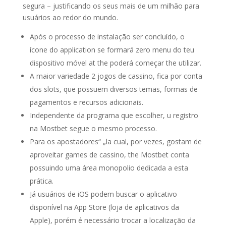
segura – justificando os seus mais de um milhão para
usuários ao redor do mundo.
Após o processo de instalação ser concluído, o
ícone do application se formará zero menu do teu
dispositivo móvel at the poderá começar the utilizar.
A maior variedade 2 jogos de cassino, fica por conta
dos slots, que possuem diversos temas, formas de
pagamentos e recursos adicionais.
Independente da programa que escolher, u registro
na Mostbet segue o mesmo processo.
Para os apostadores“ „la cual, por vezes, gostam de
aproveitar games de cassino, the Mostbet conta
possuindo uma área monopolio dedicada a esta
prática.
Já usuários de iOS podem buscar o aplicativo
disponível na App Store (loja de aplicativos da
Apple), porém é necessário trocar a localização da