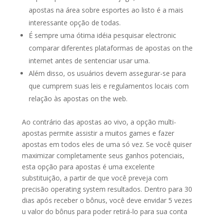
apostas na área sobre esportes ao listo é a mais
interessante opção de todas.
É sempre uma ótima idéia pesquisar electronic
comparar diferentes plataformas de apostas on the
internet antes de sentenciar usar uma.
Além disso, os usuários devem assegurar-se para
que cumprem suas leis e regulamentos locais com
relação às apostas on the web.
Ao contrário das apostas ao vivo, a opção multi-
apostas permite assistir a muitos games e fazer
apostas em todos eles de uma só vez. Se você quiser
maximizar completamente seus ganhos potenciais,
esta opção para apostas é uma excelente
substituição, a partir de que você preveja com
precisão operating system resultados. Dentro para 30
dias após receber o bônus, você deve envidar 5 vezes
u valor do bônus para poder retirá-lo para sua conta