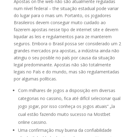
Apostas on the web não são atualmente reguladas
num nível federal – the situação estadual pode variar
do lugar para o mais um. Portanto, os jogadores
Brasileiros devem conseguir muito cuidado ao
fazerem apostas nesse tipo de internet site e devem
liquidar as leis e regulamentos para ze manterem
seguros. Embora o Brasil possa ser considerado um 2
grandes mercados pra apostas, a indústria ainda não
atingiu o seu posible no país por causa da situação
legal predominante. Apostas não são totalmente
legais no País e do mundo, mas são regulamentadas
por algumas políticas.
Com milhares de jogos a disposição em diversas
categorias no cassino, fica até difícil selecionar qual
jogo jogar, por isso conheça os jogos atuais“ „la
cual estão fazendo muito sucesso na Mostbet
online cassino.
Uma confirmação muy buena da confiabilidade