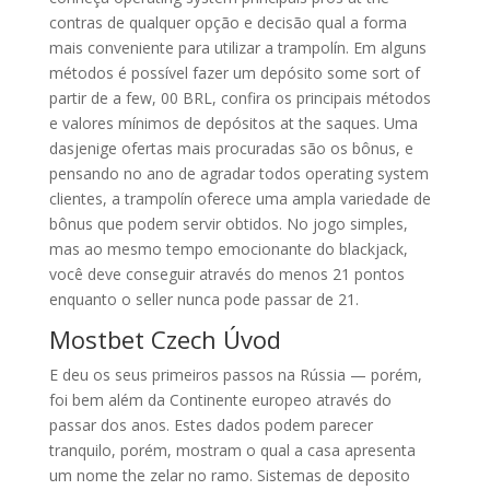
contras de qualquer opção e decisão qual a forma
mais conveniente para utilizar a trampolín. Em alguns
métodos é possível fazer um depósito some sort of
partir de a few, 00 BRL, confira os principais métodos
e valores mínimos de depósitos at the saques. Uma
dasjenige ofertas mais procuradas são os bônus, e
pensando no ano de agradar todos operating system
clientes, a trampolín oferece uma ampla variedade de
bônus que podem servir obtidos. No jogo simples,
mas ao mesmo tempo emocionante do blackjack,
você deve conseguir através do menos 21 pontos
enquanto o seller nunca pode passar de 21.
Mostbet Czech Úvod
E deu os seus primeiros passos na Rússia — porém,
foi bem além da Continente europeo através do
passar dos anos. Estes dados podem parecer
tranquilo, porém, mostram o qual a casa apresenta
um nome the zelar no ramo. Sistemas de deposito