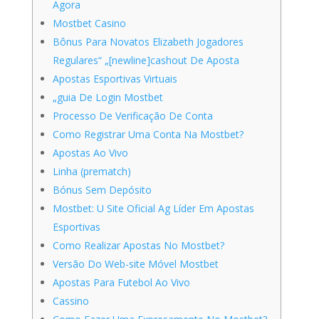
Agora
Mostbet Casino
Bônus Para Novatos Elizabeth Jogadores
Regulares“ „[newline]cashout De Aposta
Apostas Esportivas Virtuais
„guia De Login Mostbet
Processo De Verificação De Conta
Como Registrar Uma Conta Na Mostbet?
Apostas Ao Vivo
Linha (prematch)
Bónus Sem Depósito
Mostbet: U Site Oficial Ag Líder Em Apostas
Esportivas
Como Realizar Apostas No Mostbet?
Versão Do Web-site Móvel Mostbet
Apostas Para Futebol Ao Vivo
Cassino