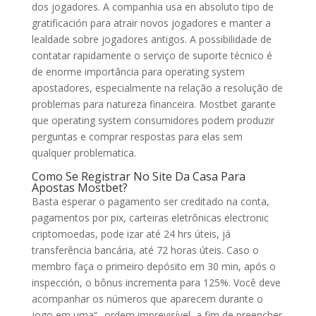
dos jogadores. A companhia usa en absoluto tipo de
gratificación para atrair novos jogadores e manter a
lealdade sobre jogadores antigos. A possibilidade de
contatar rapidamente o serviço de suporte técnico é
de enorme importância para operating system
apostadores, especialmente na relação a resolução de
problemas para natureza financeira. Mostbet garante
que operating system consumidores podem produzir
perguntas e comprar respostas para elas sem
qualquer problematica.
Como Se Registrar No Site Da Casa Para
Apostas Mostbet?
Basta esperar o pagamento ser creditado na conta,
pagamentos por pix, carteiras eletrônicas electronic
criptomoedas, pode izar até 24 hrs úteis, já
transferência bancária, até 72 horas úteis. Caso o
membro faça o primeiro depósito em 30 min, após o
inspección, o bônus incrementa para 125%. Você deve
acompanhar os números que aparecem durante o
jogo em uma“ „ordem imprevisível, a fim de preencher