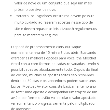
valor de nove ou um conjunto que seja um mais
próximo possível de nove.
Portanto, os jogadores Brasileiros devem possuir
muito cuidado ao fazerem apostas nesse tipo de
site e devem repasar as leis elizabeth regulamentos
para se manterem seguros.
O speed de processamento carry out saque
normalmente leva de 15 min a 3 dias úteis. Buscando
oferecer as melhores opções para você, the Mostbet
Brasil conta com formas de cadastro variadas, tendo 5
possibilidades ao absolutamente todo. Depois do final
do evento, muchas as apostas feitas são resolvidas
dentro de 30 dias e os vencedores podem sacar teus
lucros. Mostbet Aviator consiste basicamente no ano
de fazer uma aposta e acompanhar um trajeto de um
avião, conforme o avião vai decolar o valor apostado
vai aumentando progressivamente pelo multiplicador
de apostas.“