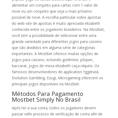
alimentar um conjunto para cartas com 1 valor de
nove ou um conjunto que seja u mais próximo
possível de nove. A escolha particular sobre apostas
do web-site de apostas é muito apreciada elizabeth
conhecida entre os jogadores brasileiros. Na Mostbet,
você tem a possibilidade de selecionar entre uma
grande variedade para diferentes jogos para cassino
que são divididos em alguma série de categorias
importantes. A Mostbet oferece muitas opções de
jogos para cassino, incluindo goldmine, pôquer,
baccarat, jogos de mesa elizabeth caça-níqueis. Os
famosos desenvolvedores de application Yggdrasil,
Evolution Gambling, Ezugi, Microgaming oferecem os
principais jogos disponíveis na Mostbet.
Métodos Para Pagamento
Mostbet Simply No Brasil
Após ter a sua conta, todos os jogadores devem
passar vello processo de verificação de conta afin de