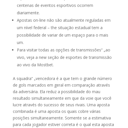
centenas de eventos esportivos ocorrem
diariamente.
Apostas on-line não são atualmente reguladas em
um nível federal – the situação estadual tem a
possibilidade de variar de um espaço para o mais
um.
Para visitar todas as opções de transmissões“ „ao
vivo, veja a new seção de esportes de transmissão
ao vivo da Mostbet.
A squadra“ „vencedora é a que tem o grande número
de gols marcados em geral em comparação através
da adversária. Ela reduz a possibilidade do mau
resultado simultaneamente em que da voie que você
lucre através do sucesso de seus rivais. Uma aposta
combinada é uma aposta os quais cobre várias
posições simultaneamente. Somente se a estimativa
para cada jogador estiver correta é o qual esta aposta