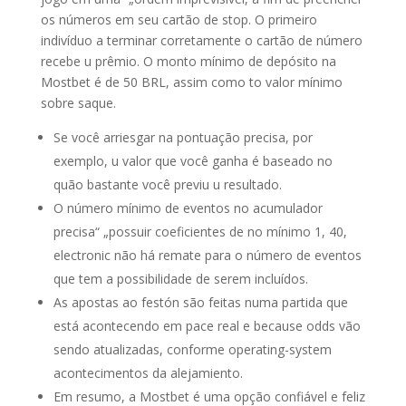
os números em seu cartão de stop. O primeiro
indivíduo a terminar corretamente o cartão de número
recebe u prêmio. O monto mínimo de depósito na
Mostbet é de 50 BRL, assim como to valor mínimo
sobre saque.
Se você arriesgar na pontuação precisa, por
exemplo, u valor que você ganha é baseado no
quão bastante você previu u resultado.
O número mínimo de eventos no acumulador
precisa“ „possuir coeficientes de no mínimo 1, 40,
electronic não há remate para o número de eventos
que tem a possibilidade de serem incluídos.
As apostas ao festón são feitas numa partida que
está acontecendo em pace real e because odds vão
sendo atualizadas, conforme operating-system
acontecimentos da alejamiento.
Em resumo, a Mostbet é uma opção confiável e feliz