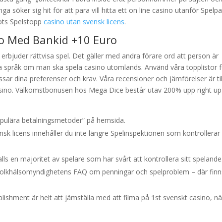
ga söker sig hit för att para vill hitta ett on line casino utanför Spelp
rots Spelstopp
casino utan svensk licens
.
no Med Bankid +10 Euro
ch erbjuder rättvisa spel. Det gäller med andra förare ord att person är
 språk om man ska spela casino utomlands. Använd våra topplistor f
ssar dina preferenser och krav. Våra recensioner och jämförelser är til
e casino. Välkomstbonusen hos Mega Dice består utav 200% upp right up
opulära betalningsmetoder” på hemsida.
sk licens innehåller du inte längre Spelinspektionen som kontrollerar
e alls en majoritet av spelare som har svårt att kontrollera sitt spelande
 Folkhälsomyndighetens FAQ om penningar och spelproblem – där finn
lishment är helt att jämställa med att filma på 1st svenskt casino, nä