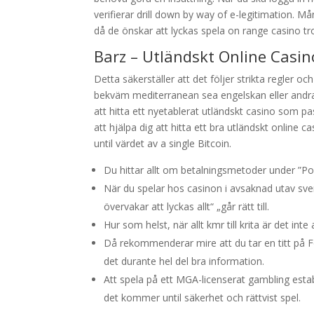
verifierar drill down by way of e-legitimation. Mån
då de önskar att lyckas spela on range casino t
Barz – Utländskt Online Casi
Detta säkerställer att det följer strikta regler o
bekväm mediterranean sea engelskan eller andra
att hitta ett nyetablerat utländskt casino som pa
att hjälpa dig att hitta ett bra utländskt onlin
until värdet av a single Bitcoin.
Du hittar allt om betalningsmetoder under ”P
När du spelar hos casinon i avsaknad utav sven
övervakar att lyckas allt“ „går rätt till.
Hur som helst, när allt kmr till krita är det int
Då rekommenderar mire att du tar en titt på
det durante hel del bra information.
Att spela på ett MGA-licenserat gambling estab
det kommer until säkerhet och rättvist spel.