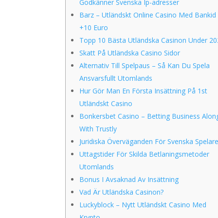
Godkänner Svenska Ip-adresser
Barz – Utländskt Online Casino Med Bankid
+10 Euro
Topp 10 Bästa Utländska Casinon Under 2
Skatt På Utländska Casino Sidor
Alternativ Till Spelpaus – Så Kan Du Spela
Ansvarsfullt Utomlands
Hur Gör Man En Första Insättning På 1st
Utländskt Casino
Bonkersbet Casino – Betting Business Alon
With Trustly
Juridiska Överväganden För Svenska Spelar
Uttagstider För Skilda Betlaningsmetoder
Utomlands
Bonus I Avsaknad Av Insättning
Vad Är Utländska Casinon?
Luckyblock – Nytt Utländskt Casino Med
Krypto