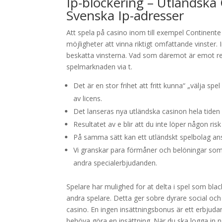
Ip-blockering – Utländska
Svenska Ip-adresser
Att spela på casino inom till exempel Continente
möjligheter att vinna riktigt omfattande vinster
beskatta vinsterna. Vad som däremot är emot regl
spelmarknaden via t.
Det är en stor frihet att fritt kunna“ „välja sp
av licens.
Det lanseras nya utländska casinon hela tiden
Resultatet av e blir att du inte löper någon ris
På samma sätt kan ett utländskt spelbolag an
Vi granskar para förmåner och belöningar som e
andra specialerbjudanden.
Spelare har mulighed for at delta i spel som bla
andra spelare. Detta ger sobre dyrare social oc
casino. En ingen insättningsbonus är ett erbjudan
behöva göra en insättning. När du ska logga in 