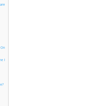
lare
n
s On
ne I
we?