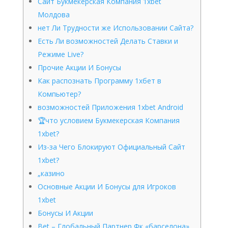
Сайт Букмекерская Компания 1xbet
Молдова
нет Ли Трудности же Использовании Сайта?
Есть Ли возможностей Делать Ставки и
Режиме Live?
Прочие Акции И Бонусы
Как распознать Программу 1хбет в
Компьютер?
возможностей Приложения 1xbet Android
🏆что условием Букмекерская Компания
1xbet?
Из-за Чего Блокируют Официальный Сайт
1xbet?
„казино
Основные Акции И Бонусы для Игроков
1xbet
Бонусы И Акции
Bet – Глобальный Партнер Фк «барселона»