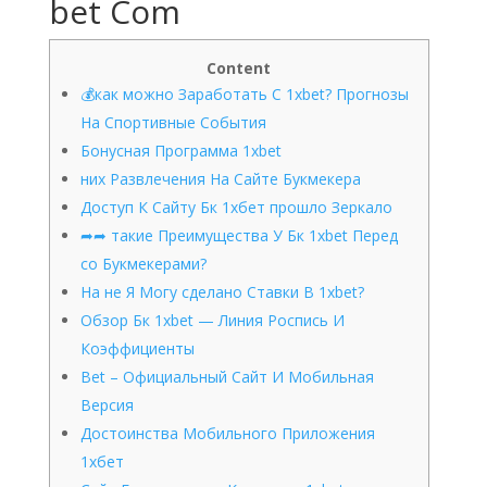
bet Com
Content
💰как можно Заработать С 1xbet? Прогнозы
На Спортивные События
Бонусная Программа 1xbet
них Развлечения На Сайте Букмекера
Доступ К Сайту Бк 1хбет прошло Зеркало
➦➦ такие Преимущества У Бк 1xbet Перед
со Букмекерами?
На не Я Могу сделано Ставки В 1xbet?
Обзор Бк 1xbet — Линия Роспись И
Коэффициенты
Bet – Официальный Сайт И Мобильная
Версия
Достоинства Мобильного Приложения
1хбет