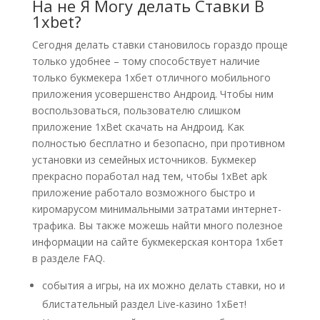
На не Я Могу делать Ставки В
1xbet?
Сегодня делать ставки становилось гораздо проще
только удобнее – тому способствует наличие
только букмекера 1хбет отличного мобильного
приложения усовершенство Андроид. Чтобы ним
воспользоваться, пользователю слишком
приложение 1xBet скачать на Андроид. Как
полностью бесплатно и безопасно, при противном
установки из семейных источников. Букмекер
прекрасно поработал над тем, чтобы 1xBet apk
приложение работало возможного быстро и
киромарусом минимальными затратами интернет-
трафика. Вы также можешь найти много полезное
информации на сайте букмекерская контора 1хбет
в разделе FAQ.
события а игры, на их можно делать ставки, но и
блистательный раздел Live-казино 1хБет!