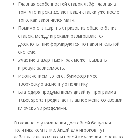
Главная особенностей ставок лайф главная в
том, что игроки делают ваши ставки уже после
того, как закончился матч.
Помимо стандартных призов из общего банка
ставок, между игроками разыгрываются
джекпоты, них формируются по накопительной
системе.
Участие в азартных играх может вызвать
игровую зависимость.
Исключением“ „этого, букмекер имеет
творческую акционную политику.
Благодаря продуманному дизайну, программа
1xBet sports предлагает главное меню со своими
ключевыми разделами.
Отдельного упоминания достойной бонусная
политика компании. Акций для игроков тут
действительно мало, и порой их условия довольно