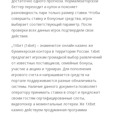
достаточно одного прогноза. Нормализаторской
беттер переходит и купон и поясняет
разновидность пари только размер ставки. Чтобы
совершить ставку и бонусные средства, игрок
выбирает соответствующий параметр. После
проверки всех данных игрок подтвердили свои
действия.
„1ХБет (1xbet) – знаменитое онлайн казино же
букмекерская контора в территории России. 1xbet
предлагает игрокам громадной выбор развлечений
от известных поставщиков, семейные бонусы,
участие а акциях и турнирах. Для пополнения
игрового счета и напрашивается средств на
портале поддерживаются разные обналичивать
системы. Наличие данного документа позволяет
оператору принимать ставки в спорт и предложит
своим гостям сертифицированные слоты,
видеопокер а моментальные лотереи. Же 1XBet
казино действуем продуманная программа