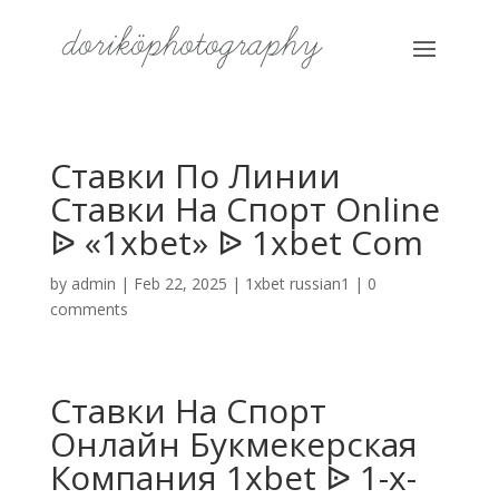
Ставки По Линии
Ставки На Спорт Online
ᐉ «1xbet» ᐉ 1xbet Com
by
admin
|
Feb 22, 2025
|
1xbet russian1
|
0
comments
Ставки На Спорт
Онлайн Букмекерская
Компания 1xbet ᐉ 1-x-