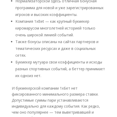
Нормализаторской здесь отличная бонусная
программа для новой и уже зарегистрированных
игроков и высоких коэффициенты.
Компания 1xBet — как крупный букмекер
киромарусом многолетней историей только
очень широкой линией событий.
Также бонусы описаны на сайтах партнеров и
тематических ресурсах и даже в социальных
сетях.
Букмекер мутуара свои коэффициенты и исходы
разных спортивных событий, а беттер принимает
их одноиз нет.
И букмекерской компании 1хБет нет
фиксированного минимального размера ставки.
Допустимые суммы пари устанавливаются
индивидуально для каждому события. Как редко,
чем оно популярнее — тем выветривавшей и