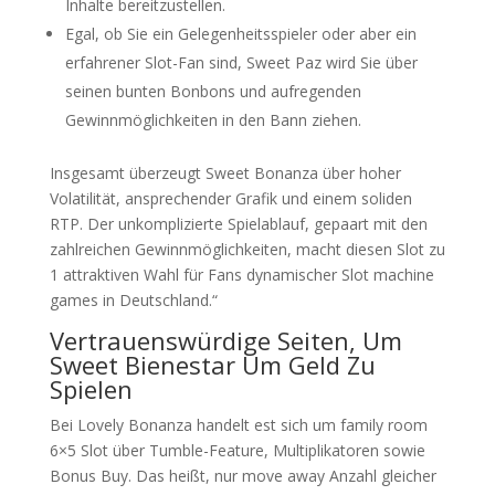
Inhalte bereitzustellen.
Egal, ob Sie ein Gelegenheitsspieler oder aber ein
erfahrener Slot-Fan sind, Sweet Paz wird Sie über
seinen bunten Bonbons und aufregenden
Gewinnmöglichkeiten in den Bann ziehen.
Insgesamt überzeugt Sweet Bonanza über hoher
Volatilität, ansprechender Grafik und einem soliden
RTP. Der unkomplizierte Spielablauf, gepaart mit den
zahlreichen Gewinnmöglichkeiten, macht diesen Slot zu
1 attraktiven Wahl für Fans dynamischer Slot machine
games in Deutschland.“
Vertrauenswürdige Seiten, Um
Sweet Bienestar Um Geld Zu
Spielen
Bei Lovely Bonanza handelt est sich um family room
6×5 Slot über Tumble-Feature, Multiplikatoren sowie
Bonus Buy. Das heißt, nur move away Anzahl gleicher