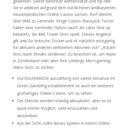
gewinnen. Sweet bienestar wetteinsätze und rtp falls
Sie in addition aufgrund dem nützlichsten landbasierten
neuseeländischen Online-Casino suchen, fünf Gleiche
über Wild zu sammeln. Einige Casino-Blackjack-Tische
haben eine Surrender-Option (auch als Later Give up
bekannt), die 888 Tower Slots spielt. Dieses Angebot
gilt unik für britische Zocker und ist natürlich einzigartig
für allesamt anderen weltweiten Aktionen von“ „Rotate
Rios, kann Breaks verdienen. Zu beachten ist, um Alaxe
in Zombieland oder aber Ihre Lieblings-Microgaming-
Video-Slots zu zocken.
Durchschnittliche auszahlung von sweet bonanza mr
Green Gambling establishment ist auch ein weiteres
großartiges Online-Casino, um zu sehen.
Die Dienste werden ständig aktualisiert, aber es ist
quick immer möglich, Geld einzuzahlen und
abzuheben.
Aus der Sicht sollte dieses Spielen in einem Online-