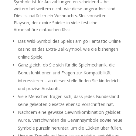
Symbole ist für Auszahlungen entscheidend – bei
weitem bei weitem nicht, wie diese angeordnet sind.
Dies ist natürlich ein Weihnachts-Slot vonseiten
Playson, der expire Spieler in viele festliche
Atmosphäre eintauchen lässt.
Das Wild-Symbol des Spiels i am go Fantastic Online
casino ist das Extra-Ball-Symbol, wie die bisherigen
online Spiele.
Ganz gleich, ob Sie sich für die Spielmechanik, die
Bonusfunktionen und Fragen zur Kompatibilität
interessieren – an dieser stelle finden Sie kinderleicht
und präzise Auskunft.
Viele Menschen fragen sich, dass jedes Bundesland
seine geliebten Gesetze ebenso Vorschriften hat.
Nachdem eine gewisse Gewinnkombination gebildet
wurde, verschwinden die Gewinnsymbole sowie neue
Symbole purzeln herunter, um die Lücken über füllen.
Um das Trouble zu lösen, ist es wichtig, geduldig zu