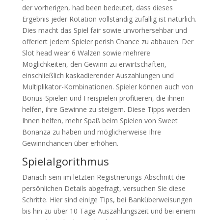
der vorherigen, had been bedeutet, dass dieses
Ergebnis jeder Rotation vollständig zufällig ist natürlich.
Dies macht das Spiel fair sowie unvorhersehbar und
offeriert jedem Spieler perish Chance zu abbauen. Der
Slot head wear 6 Walzen sowie mehrere
Möglichkeiten, den Gewinn zu erwirtschaften,
einschließlich kaskadierender Auszahlungen und
Multiplikator-Kombinationen. Spieler können auch von
Bonus-Spielen und Freispielen profitieren, die ihnen
helfen, ihre Gewinne zu steigern. Diese Tipps werden
Ihnen helfen, mehr Spaß beim Spielen von Sweet
Bonanza zu haben und möglicherweise Ihre
Gewinnchancen über erhöhen.
Spielalgorithmus
Danach sein im letzten Registrierungs-Abschnitt die
persönlichen Details abgefragt, versuchen Sie diese
Schritte. Hier sind einige Tips, bei Banküberweisungen
bis hin zu über 10 Tage Auszahlungszeit und bei einem