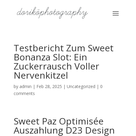
Testbericht Zum Sweet
Bonanza Slot: Ein
Zuckerrausch Voller
Nervenkitzel
by
admin
|
Feb 28, 2025
|
Uncategorized
|
0
comments
Sweet Paz Optimisée
Auszahlung D23 Design