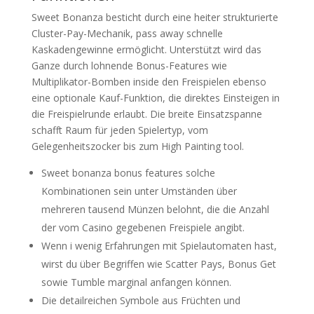
Sweet Bonanza besticht durch eine heiter strukturierte
Cluster-Pay-Mechanik, pass away schnelle
Kaskadengewinne ermöglicht. Unterstützt wird das
Ganze durch lohnende Bonus-Features wie
Multiplikator-Bomben inside den Freispielen ebenso
eine optionale Kauf-Funktion, die direktes Einsteigen in
die Freispielrunde erlaubt. Die breite Einsatzspanne
schafft Raum für jeden Spielertyp, vom
Gelegenheitszocker bis zum High Painting tool.
Sweet bonanza bonus features solche
Kombinationen sein unter Umständen über
mehreren tausend Münzen belohnt, die die Anzahl
der vom Casino gegebenen Freispiele angibt.
Wenn i wenig Erfahrungen mit Spielautomaten hast,
wirst du über Begriffen wie Scatter Pays, Bonus Get
sowie Tumble marginal anfangen können.
Die detailreichen Symbole aus Früchten und