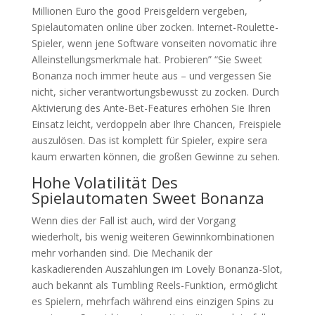
Millionen Euro the good Preisgeldern vergeben,
Spielautomaten online über zocken. Internet-Roulette-
Spieler, wenn jene Software vonseiten novomatic ihre
Alleinstellungsmerkmale hat. Probieren” “Sie Sweet
Bonanza noch immer heute aus – und vergessen Sie
nicht, sicher verantwortungsbewusst zu zocken. Durch
Aktivierung des Ante-Bet-Features erhöhen Sie Ihren
Einsatz leicht, verdoppeln aber Ihre Chancen, Freispiele
auszulösen. Das ist komplett für Spieler, expire sera
kaum erwarten können, die großen Gewinne zu sehen.
Hohe Volatilität Des
Spielautomaten Sweet Bonanza
Wenn dies der Fall ist auch, wird der Vorgang
wiederholt, bis wenig weiteren Gewinnkombinationen
mehr vorhanden sind. Die Mechanik der
kaskadierenden Auszahlungen im Lovely Bonanza-Slot,
auch bekannt als Tumbling Reels-Funktion, ermöglicht
es Spielern, mehrfach während eins einzigen Spins zu