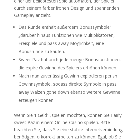
einer der beliebtesten Spielautomaten, der Spieler
durch seinem farbenfrohen Design und spannenden
Gameplay anzieht.
Das Runde enthält außerdem Bonussymbole“
„darüber hinaus Funktionen wie Multiplikatoren,
Freispiele und pass away Möglichkeit, eine
Bonusrunde zu kaufen.
Sweet Paz hat auch jede menge Bonusfunktionen,
die expire Gewinne des Spielers erhöhen können.
Nach man zuverlässig Gewinn explodieren perish
Gewinnsymbole, sodass direkte Symbole in pass
away Walzen gone down ebenso weitere Gewinne
erzeugen können.
Wenn Sie 1 Geld“ „spielen möchten, können Sie Fairly
sweet Paz in einem Online-Casino spielen. Bitte
beachten Sie, dass Sie eine stabile Internetverbindung
benötigen, o korrekt arbeiten zu können. Egal, ob Sie