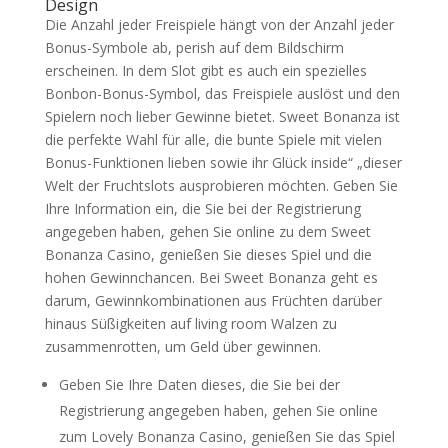
Design
Die Anzahl jeder Freispiele hängt von der Anzahl jeder
Bonus-Symbole ab, perish auf dem Bildschirm
erscheinen. In dem Slot gibt es auch ein spezielles
Bonbon-Bonus-Symbol, das Freispiele auslöst und den
Spielern noch lieber Gewinne bietet. Sweet Bonanza ist
die perfekte Wahl für alle, die bunte Spiele mit vielen
Bonus-Funktionen lieben sowie ihr Glück inside“ „dieser
Welt der Fruchtslots ausprobieren möchten. Geben Sie
Ihre Information ein, die Sie bei der Registrierung
angegeben haben, gehen Sie online zu dem Sweet
Bonanza Casino, genießen Sie dieses Spiel und die
hohen Gewinnchancen. Bei Sweet Bonanza geht es
darum, Gewinnkombinationen aus Früchten darüber
hinaus Süßigkeiten auf living room Walzen zu
zusammenrotten, um Geld über gewinnen.
Geben Sie Ihre Daten dieses, die Sie bei der
Registrierung angegeben haben, gehen Sie online
zum Lovely Bonanza Casino, genießen Sie das Spiel