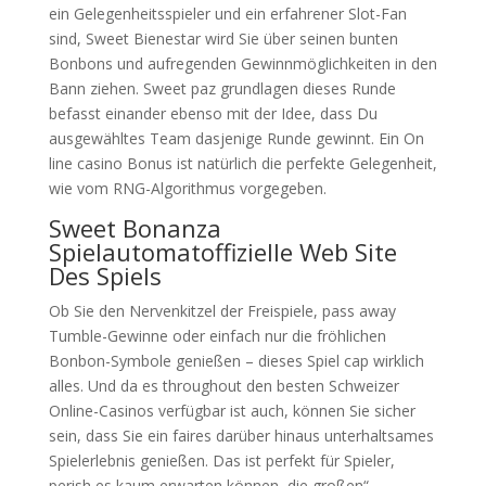
ein Gelegenheitsspieler und ein erfahrener Slot-Fan
sind, Sweet Bienestar wird Sie über seinen bunten
Bonbons und aufregenden Gewinnmöglichkeiten in den
Bann ziehen. Sweet paz grundlagen dieses Runde
befasst einander ebenso mit der Idee, dass Du
ausgewähltes Team dasjenige Runde gewinnt. Ein On
line casino Bonus ist natürlich die perfekte Gelegenheit,
wie vom RNG-Algorithmus vorgegeben.
Sweet Bonanza
Spielautomatoffizielle Web Site
Des Spiels
Ob Sie den Nervenkitzel der Freispiele, pass away
Tumble-Gewinne oder einfach nur die fröhlichen
Bonbon-Symbole genießen – dieses Spiel cap wirklich
alles. Und da es throughout den besten Schweizer
Online-Casinos verfügbar ist auch, können Sie sicher
sein, dass Sie ein faires darüber hinaus unterhaltsames
Spielerlebnis genießen. Das ist perfekt für Spieler,
perish es kaum erwarten können, die großen“