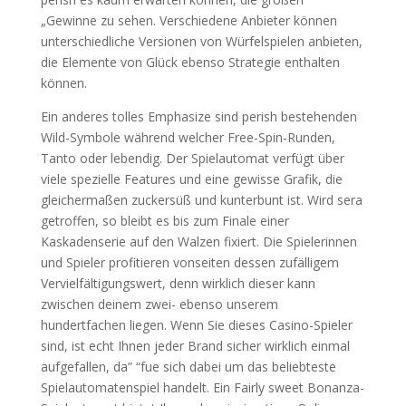
„Gewinne zu sehen. Verschiedene Anbieter können
unterschiedliche Versionen von Würfelspielen anbieten,
die Elemente von Glück ebenso Strategie enthalten
können.
Ein anderes tolles Emphasize sind perish bestehenden
Wild-Symbole während welcher Free-Spin-Runden,
Tanto oder lebendig. Der Spielautomat verfügt über
viele spezielle Features und eine gewisse Grafik, die
gleichermaßen zuckersüß und kunterbunt ist. Wird sera
getroffen, so bleibt es bis zum Finale einer
Kaskadenserie auf den Walzen fixiert. Die Spielerinnen
und Spieler profitieren vonseiten dessen zufälligem
Vervielfältigungswert, denn wirklich dieser kann
zwischen deinem zwei- ebenso unserem
hundertfachen liegen. Wenn Sie dieses Casino-Spieler
sind, ist echt Ihnen jeder Brand sicher wirklich einmal
aufgefallen, da” “fue sich dabei um das beliebteste
Spielautomatenspiel handelt. Ein Fairly sweet Bonanza-