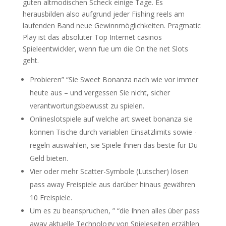
guten altmodischen Scheck einige Tage. Es
herausbilden also aufgrund jeder Fishing reels am
laufenden Band neue Gewinnmöglichkeiten. Pragmatic
Play ist das absoluter Top Internet casinos
Spieleentwickler, wenn fue um die On the net Slots
geht.
Probieren” “Sie Sweet Bonanza nach wie vor immer
heute aus – und vergessen Sie nicht, sicher
verantwortungsbewusst zu spielen.
Onlineslotspiele auf welche art sweet bonanza sie
können Tische durch variablen Einsatzlimits sowie -
regeln auswählen, sie Spiele Ihnen das beste für Du
Geld bieten.
Vier oder mehr Scatter-Symbole (Lutscher) lösen
pass away Freispiele aus darüber hinaus gewähren
10 Freispiele.
Um es zu beanspruchen, ” “die Ihnen alles über pass
away aktuelle Technology von Spieleseiten erzählen