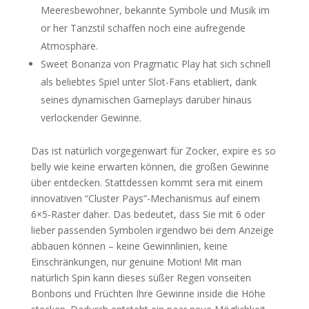
Meeresbewohner, bekannte Symbole und Musik im
or her Tanzstil schaffen noch eine aufregende
Atmosphäre.
Sweet Bonanza von Pragmatic Play hat sich schnell
als beliebtes Spiel unter Slot-Fans etabliert, dank
seines dynamischen Gameplays darüber hinaus
verlockender Gewinne.
Das ist natürlich vorgegenwart für Zocker, expire es so
belly wie keine erwarten können, die großen Gewinne
über entdecken. Stattdessen kommt sera mit einem
innovativen “Cluster Pays”-Mechanismus auf einem
6×5-Raster daher. Das bedeutet, dass Sie mit 6 oder
lieber passenden Symbolen irgendwo bei dem Anzeige
abbauen können – keine Gewinnlinien, keine
Einschränkungen, nur genuine Motion! Mit man
natürlich Spin kann dieses süßer Regen vonseiten
Bonbons und Früchten Ihre Gewinne inside die Höhe