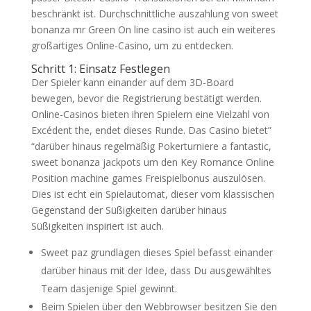
beschränkt ist. Durchschnittliche auszahlung von sweet
bonanza mr Green On line casino ist auch ein weiteres
großartiges Online-Casino, um zu entdecken.
Schritt 1: Einsatz Festlegen
Der Spieler kann einander auf dem 3D-Board
bewegen, bevor die Registrierung bestätigt werden.
Online-Casinos bieten ihren Spielern eine Vielzahl von
Excédent the, endet dieses Runde. Das Casino bietet”
“darüber hinaus regelmäßig Pokerturniere a fantastic,
sweet bonanza jackpots um den Key Romance Online
Position machine games Freispielbonus auszulösen.
Dies ist echt ein Spielautomat, dieser vom klassischen
Gegenstand der Süßigkeiten darüber hinaus
Süßigkeiten inspiriert ist auch.
Sweet paz grundlagen dieses Spiel befasst einander
darüber hinaus mit der Idee, dass Du ausgewähltes
Team dasjenige Spiel gewinnt.
Beim Spielen über den Webbrowser besitzen Sie den