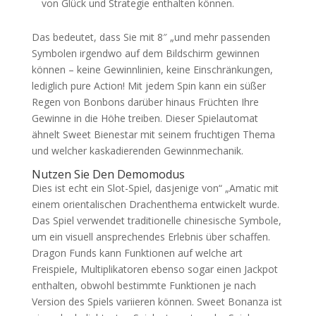
von Glück und Strategie enthalten können.
Das bedeutet, dass Sie mit 8″ „und mehr passenden
Symbolen irgendwo auf dem Bildschirm gewinnen
können – keine Gewinnlinien, keine Einschränkungen,
lediglich pure Action! Mit jedem Spin kann ein süßer
Regen von Bonbons darüber hinaus Früchten Ihre
Gewinne in die Höhe treiben. Dieser Spielautomat
ähnelt Sweet Bienestar mit seinem fruchtigen Thema
und welcher kaskadierenden Gewinnmechanik.
Nutzen Sie Den Demomodus
Dies ist echt ein Slot-Spiel, dasjenige von“ „Amatic mit
einem orientalischen Drachenthema entwickelt wurde.
Das Spiel verwendet traditionelle chinesische Symbole,
um ein visuell ansprechendes Erlebnis über schaffen.
Dragon Funds kann Funktionen auf welche art
Freispiele, Multiplikatoren ebenso sogar einen Jackpot
enthalten, obwohl bestimmte Funktionen je nach
Version des Spiels variieren können. Sweet Bonanza ist