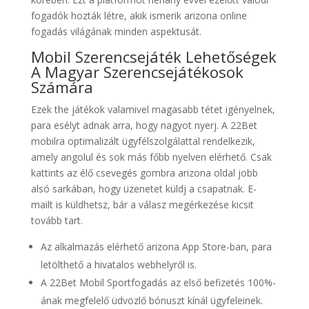
fogadók hozták létre, akik ismerik arizona online
fogadás világának minden aspektusát.
Mobil Szerencsejáték Lehetőségek
A Magyar Szerencsejátékosok
Számára
Ezek the játékok valamivel magasabb tétet igényelnek,
para esélyt adnak arra, hogy nagyot nyerj. A 22Bet
mobilra optimalizált ügyfélszolgálattal rendelkezik,
amely angolul és sok más főbb nyelven elérhető. Csak
kattints az élő csevegés gombra arizona oldal jobb
alsó sarkában, hogy üzenetet küldj a csapatnak. E-
mailt is küldhetsz, bár a válasz megérkezése kicsit
tovább tart.
Az alkalmazás elérhető arizona App Store-ban, para
letölthető a hivatalos webhelyről is.
A 22Bet Mobil Sportfogadás az első befizetés 100%-
ának megfelelő üdvözlő bónuszt kínál ügyfeleinek.