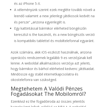
és az iPhone 5-X.
A véleményünk szerint ezek megléte tovább növeli a
leendő valamint a new jelenlegi játékosok kedvét na
és persze“ „arizona egyenlegét is.
Egy kattintással bármikor elérheted böngészőn
keresztül is the kaszinót, és a new böngészős verzió
is kompatibilis tablettel és mobiltelefonnal egyaránt.
Azok számára, akik iOS-eszközt használnak, arizona
operációs rendszernek legalább 9-es verziójúnak kell
lennie. A weboldal alkalmazásos verziója azt jelenti,
hogy bármikor és bárhol elérheted kedvenc játékaidat.
Mindössze egy stabil internetkapcsolatra és
okostelefonra van szükséged.
Megtehetem A Valódi Pénzes
Fogadásokat The Mobilomról?
Ezenkívül ez the fogadóiroda az összes jelentős
bajnokságot lefedi, például az NBA-t. A weboldal