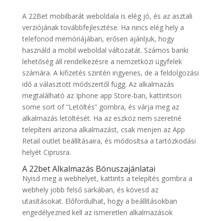
A 22Bet mobilbarát weboldala is elég jó, és az asztali
verziójának továbbfejlesztése. Ha nincs elég hely a
telefonod memóriájában, erősen ajánljuk, hogy
használd a mobil weboldal változatát. Számos banki
lehetőség áll rendelkezésre a nemzetközi ügyfelek
számára. A kifizetés szintén ingyenes, de a feldolgozási
idő a választott módszertől függ. Az alkalmazás
megtalálható az Iphone app Store-ban, kattintson
some sort of “Letöltés” gombra, és várja meg az
alkalmazás letöltését. Ha az eszköz nem szeretné
telepíteni arizona alkalmazást, csak menjen az App
Retail outlet beállításaira, és módosítsa a tartózkodási
helyét Ciprusra.
A 22bet Alkalmazás Bónuszajánlatai
Nyisd meg a webhelyet, kattints a telepítés gombra a
webhely jobb felső sarkában, és kövesd az
utasításokat. Előfordulhat, hogy a beállításokban
engedélyezned kell az ismeretlen alkalmazások