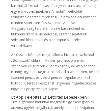
kaszinójátékokat futtass és egy virtuális asztalhoz ülj
egy élő krupiés játékban. A mobil“ „weboldal
felhasználóbarát elrendezésű, a new főoldal közepén
minden sportesemény szerepel. A 22Bet
Magyarország területén online kaszinóként és
bukmékerként is kiemelkedik, szerencsejátékok
sokszínű kínálatával és a sportpiacok széles
választékával.
Az összes bónuszt megtalálod a hivatalos weboldal
„Bónuszok” oldalán. Minden promócióra más
szabályok és feltételek vonatkoznak, de az alapötlet
mindig ugyanaz. Regisztrálnod kell a webhelyen, be kell
fizetned pénzt, és valódi pénzes fogadásokat kell
kötnöd. Cserébe készpénzt, ingyenes fogadásokat és
ingyenes pörgetéseket kapsz.
Et App Telepítés És Letöltés Lépésekben
Erre a gombra kattintva megnyílik egy csevegőablak
arizona ügyfélszolgálattal, amely a nap 24 órájában