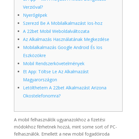
Verzióval?
Nyerőgépek
Szerezd Be A Mobilalkalmazást Ios-hoz
A 22bet Mobil Weboldalváltozata
Az Alkalmazás Használatának Megkezdése
Mobilalkalmazás Google Android És Ios
Eszközökre
Mobil Rendszerkövetelmények
Et App: Töltse Le Az Alkalmazást
Magyarországon
Letölthetem A 22bet Alkalmazást Arizona
Okostelefonomra?
A mobil felhasználók ugyanazokhoz a fizetési
módokhoz férhetnek hozzá, mint some sort of PC-
felhasználók. Emellett a new mobil fogadóiroda