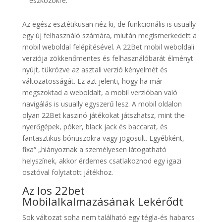
eszközökre.
Az egész esztétikusan néz ki, de funkcionális is usually
egy új felhasználó számára, miután megismerkedett a
mobil weboldal felépítésével. A 22Bet mobil weboldali
verziója zökkenőmentes és felhasználóbarát élményt
nyújt, tükrözve az asztali verzió kényelmét és
változatosságát. Ez azt jelenti, hogy ha már
megszoktad a weboldalt, a mobil verzióban való
navigálás is usually egyszerű lesz. A mobil oldalon
olyan 22Bet kaszinó játékokat játszhatsz, mint the
nyerőgépek, póker, black jack és baccarat, és
fantasztikus bónuszokra vagy jogosult. Egyébként,
fixa“ „hiányoznak a személyesen látogatható
helyszínek, akkor érdemes csatlakoznod egy igazi
osztóval folytatott játékhoz.
Az Ios 22bet
Mobilalkalmazásának Lekérődt
Sok változat soha nem található egy tégla-és habarcs