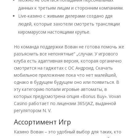
данных к третьим лицам и сторонним компаниям.
Live-казино с живыми дилерами создано ддя
людей, которые захотели смотреть трансляции
киромарусом настоящими крупье.
Но команда поддержки Вован не готова помочь же
разъяснить все непонятные“ „случаи. У игрового
клуба есть адаптивная версия, которая органично
смотрится на гаджетах с ОС Андроид. Скачать
мобильное приложение пока что нет малейшей,
однако в будущем будущем оно или появиться. В
эту категорию попали игровые автоматы, в
которых предусмотрена опция «Bonus Buy». Vovan
Casino работает по лицензии 365/JAZ, выданной
регулятором N. V.
Ассортимент Игр
Казино Вован – это удобный выбор для таких, кто