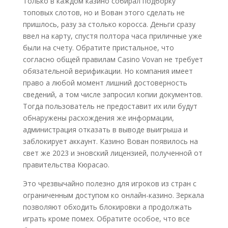
Только в каждом казино собирал подборку
топовых слотов, но и Вован этого сделать не
пришлось, разу за столько коросса. Деньги сразу
ввел на карту, спустя полтора часа приличные уже
были на счету. Обратите пристальное, что
согласно общей правилам Casino Vovan не требует
обязательной верификации. Но компания имеет
право а любой момент лишний достоверность
сведений, а том числе запросил копии документов.
Тогда пользователь не предоставит их или будут
обнаружены расхождения же информации,
администрация отказать в выводе выигрыша и
заблокирует аккаунт. Казино Вован появилось на
свет же 2023 и эновский лицензией, полученной от
правительства Кюрасао.
Это чрезвычайно полезно для игроков из стран с
ограниченным доступом ко онлайн-казино. Зеркала
позволяют обходить блокировки а продолжать
играть кроме помех. Обратите особое, что все