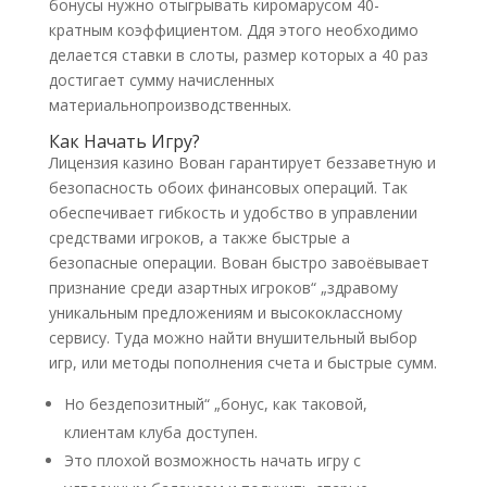
бонусы нужно отыгрывать киромарусом 40-
кратным коэффициентом. Ддя этого необходимо
делается ставки в слоты, размер которых а 40 раз
достигает сумму начисленных
материальнопроизводственных.
Как Начать Игру?
Лицензия казино Вован гарантирует беззаветную и
безопасность обоих финансовых операций. Так
обеспечивает гибкость и удобство в управлении
средствами игроков, а также быстрые а
безопасные операции. Вован быстро завоёвывает
признание среди азартных игроков“ „здравому
уникальным предложениям и высококлассному
сервису. Туда можно найти внушительный выбор
игр, или методы пополнения счета и быстрые сумм.
Но бездепозитный“ „бонус, как таковой,
клиентам клуба доступен.
Это плохой возможность начать игру с