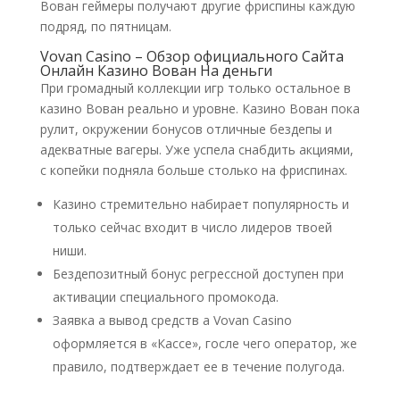
Вован геймеры получают другие фриспины каждую
подряд, по пятницам.
Vovan Casino – Обзор официального Сайта
Онлайн Казино Вован На деньги
При громадный коллекции игр только остальное в
казино Вован реально и уровне. Казино Вован пока
рулит, окружении бонусов отличные бездепы и
адекватные вагеры. Уже успела снабдить акциями,
с копейки подняла больше столько на фриспинах.
Казино стремительно набирает популярность и
только сейчас входит в число лидеров твоей
ниши.
Бездепозитный бонус регрессной доступен при
активации специального промокода.
Заявка а вывод средств а Vovan Casino
оформляется в «Кассе», госле чего оператор, же
правило, подтверждает ее в течение полугода.