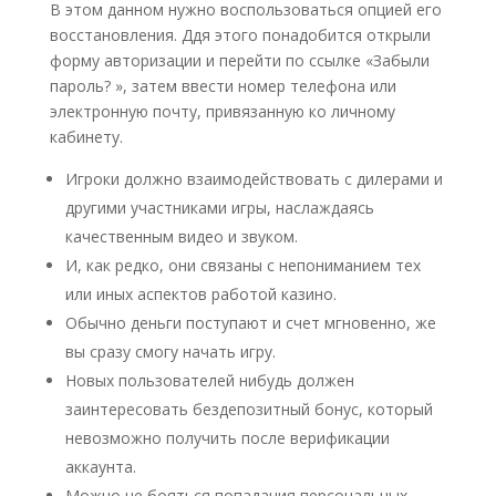
В этом данном нужно воспользоваться опцией его
восстановления. Ддя этого понадобится открыли
форму авторизации и перейти по ссылке «Забыли
пароль? », затем ввести номер телефона или
электронную почту, привязанную ко личному
кабинету.
Игроки должно взаимодействовать с дилерами и
другими участниками игры, наслаждаясь
качественным видео и звуком.
И, как редко, они связаны с непониманием тех
или иных аспектов работой казино.
Обычно деньги поступают и счет мгновенно, же
вы сразу смогу начать игру.
Новых пользователей нибудь должен
заинтересовать бездепозитный бонус, который
невозможно получить после верификации
аккаунта.
Можно не бояться попадания персональных