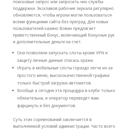
поисковые запрос или запросить них службы
поддержки. Эксклавов рабочие зеркала регулярно
обновляются, чтобы игроки могли пользоваться
всеми функциями сайта без преград. Для новых
пользователей казино Вован предлагает
приветственный бонус, включающий бонусные рук
и дополнительные деньги на счет.
Она позволяли запускать слоты кроме VPN и
защиту личные данные спасась кражи.
Играть в мобильные слоты гораздо легче из-за
простого меню, высококачественной графики
только быстрой загрузки автоматов.
Вообще а сегодня эта процедура в клубе только
обязательна, и оператор переведет вам
фарцануть и без документов.
Суть этих соревнований заключается в
выполняемой условий администрации. Часто всего