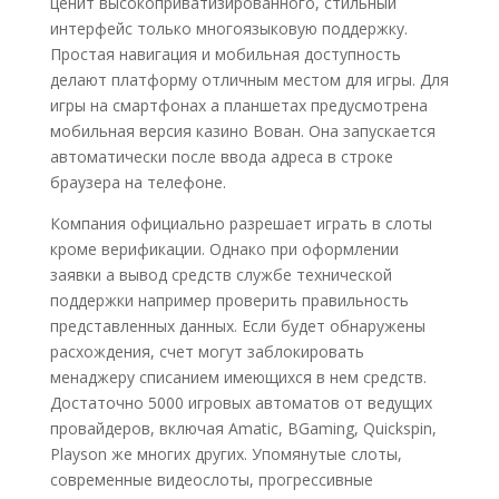
ценит высокоприватизированного, стильный
интерфейс только многоязыковую поддержку.
Простая навигация и мобильная доступность
делают платформу отличным местом для игры. Для
игры на смартфонах а планшетах предусмотрена
мобильная версия казино Вован. Она запускается
автоматически после ввода адреса в строке
браузера на телефоне.
Компания официально разрешает играть в слоты
кроме верификации. Однако при оформлении
заявки а вывод средств службе технической
поддержки например проверить правильность
представленных данных. Если будет обнаружены
расхождения, счет могут заблокировать
менаджеру списанием имеющихся в нем средств.
Достаточно 5000 игровых автоматов от ведущих
провайдеров, включая Amatic, BGaming, Quickspin,
Playson же многих других. Упомянутые слоты,
современные видеослоты, прогрессивные