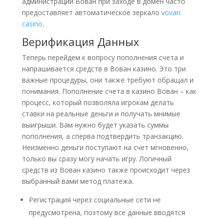
администрации Вован при заходе в домен часто
предоставляет автоматическое зеркало
vovan
casino
.
Верификация Данных
Теперь перейдем к вопросу пополнения счета и
напрашивается средств в Вован казино. Это три
важные процедуры, они также требуют обращал и
понимания. Пополнение счета в казино Вован – как
процесс, который позволяла игрокам делать
ставки на реальные деньги и получать мнимые
выигрыши. Вам нужно будет указать суммы
пополнения, а сперва подтвердить транзакцию.
Неизменно деньги поступают на счет мгновенно,
только вы сразу могу начать игру. Логичный
средств из Вован казино также происходит через
выбранный вами метод платежа.
Регистрация через социальные сети не
предусмотрена, поэтому все данные вводятся