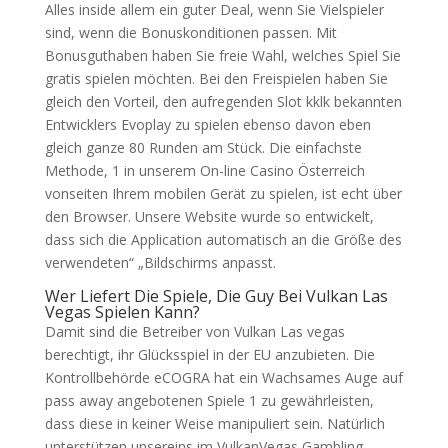
Alles inside allem ein guter Deal, wenn Sie Vielspieler
sind, wenn die Bonuskonditionen passen. Mit
Bonusguthaben haben Sie freie Wahl, welches Spiel Sie
gratis spielen möchten. Bei den Freispielen haben Sie
gleich den Vorteil, den aufregenden Slot kklk bekannten
Entwicklers Evoplay zu spielen ebenso davon eben
gleich ganze 80 Runden am Stück. Die einfachste
Methode, 1 in unserem On-line Casino Österreich
vonseiten Ihrem mobilen Gerät zu spielen, ist echt über
den Browser. Unsere Website wurde so entwickelt,
dass sich die Application automatisch an die Größe des
verwendeten“ „Bildschirms anpasst.
Wer Liefert Die Spiele, Die Guy Bei Vulkan Las
Vegas Spielen Kann?
Damit sind die Betreiber von Vulkan Las vegas
berechtigt, ihr Glücksspiel in der EU anzubieten. Die
Kontrollbehörde eCOGRA hat ein Wachsames Auge auf
pass away angebotenen Spiele 1 zu gewährleisten,
dass diese in keiner Weise manipuliert sein. Natürlich
unterstützen unsereins im VulkanVegas Gambling