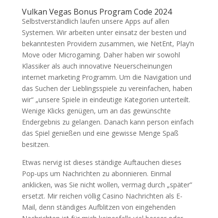
Vulkan Vegas Bonus Program Code 2024
Selbstverständlich laufen unsere Apps auf allen
Systemen. Wir arbeiten unter einsatz der besten und
bekanntesten Providern zusammen, wie NetEnt, Play’n
Move oder Microgaming. Daher haben wir sowohl
Klassiker als auch innovative Neuerscheinungen
internet marketing Programm. Um die Navigation und
das Suchen der Lieblingsspiele zu vereinfachen, haben
wir“ „unsere Spiele in eindeutige Kategorien unterteilt.
Wenige Klicks genügen, um an das gewünschte
Endergebnis zu gelangen. Danach kann person einfach
das Spiel genießen und eine gewisse Menge Spaß
besitzen.
Etwas nervig ist dieses ständige Auftauchen dieses
Pop-ups um Nachrichten zu abonnieren. Einmal
anklicken, was Sie nicht wollen, vermag durch „später”
ersetzt. Mir reichen völlig Casino Nachrichten als E-
Mail, denn ständiges Aufblitzen von eingehenden