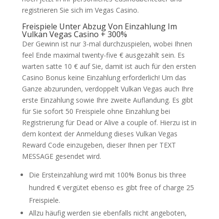
registrieren Sie sich im Vegas Casino.
Freispiele Unter Abzug Von Einzahlung Im
Vulkan Vegas Casino + 300%
Der Gewinn ist nur 3-mal durchzuspielen, wobei Ihnen
feel Ende maximal twenty-five € ausgezahlt sein. Es
warten satte 10 € auf Sie, damit ist auch für den ersten
Casino Bonus keine Einzahlung erforderlich! Um das
Ganze abzurunden, verdoppelt Vulkan Vegas auch Ihre
erste Einzahlung sowie Ihre zweite Auflandung. Es gibt
für Sie sofort 50 Freispiele ohne Einzahlung bei
Registrierung für Dead or Alive a couple of. Hierzu ist in
dem kontext der Anmeldung dieses Vulkan Vegas
Reward Code einzugeben, dieser Ihnen per TEXT
MESSAGE gesendet wird.
Die Ersteinzahlung wird mit 100% Bonus bis three
hundred € vergütet ebenso es gibt free of charge 25
Freispiele.
Allzu häufig werden sie ebenfalls nicht angeboten,