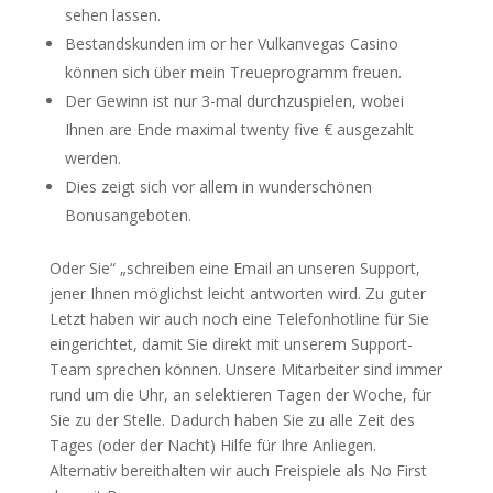
sehen lassen.
Bestandskunden im or her Vulkanvegas Casino
können sich über mein Treueprogramm freuen.
Der Gewinn ist nur 3-mal durchzuspielen, wobei
Ihnen are Ende maximal twenty five € ausgezahlt
werden.
Dies zeigt sich vor allem in wunderschönen
Bonusangeboten.
Oder Sie“ „schreiben eine Email an unseren Support,
jener Ihnen möglichst leicht antworten wird. Zu guter
Letzt haben wir auch noch eine Telefonhotline für Sie
eingerichtet, damit Sie direkt mit unserem Support-
Team sprechen können. Unsere Mitarbeiter sind immer
rund um die Uhr, an selektieren Tagen der Woche, für
Sie zu der Stelle. Dadurch haben Sie zu alle Zeit des
Tages (oder der Nacht) Hilfe für Ihre Anliegen.
Alternativ bereithalten wir auch Freispiele als No First