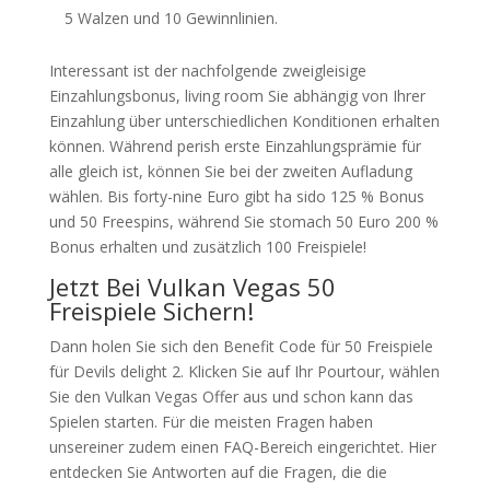
5 Walzen und 10 Gewinnlinien.
Interessant ist der nachfolgende zweigleisige
Einzahlungsbonus, living room Sie abhängig von Ihrer
Einzahlung über unterschiedlichen Konditionen erhalten
können. Während perish erste Einzahlungsprämie für
alle gleich ist, können Sie bei der zweiten Aufladung
wählen. Bis forty-nine Euro gibt ha sido 125 % Bonus
und 50 Freespins, während Sie stomach 50 Euro 200 %
Bonus erhalten und zusätzlich 100 Freispiele!
Jetzt Bei Vulkan Vegas 50
Freispiele Sichern!
Dann holen Sie sich den Benefit Code für 50 Freispiele
für Devils delight 2. Klicken Sie auf Ihr Pourtour, wählen
Sie den Vulkan Vegas Offer aus und schon kann das
Spielen starten. Für die meisten Fragen haben
unsereiner zudem einen FAQ-Bereich eingerichtet. Hier
entdecken Sie Antworten auf die Fragen, die die