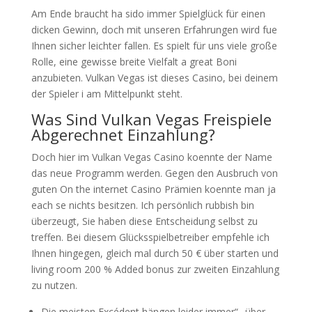
Am Ende braucht ha sido immer Spielglück für einen
dicken Gewinn, doch mit unseren Erfahrungen wird fue
Ihnen sicher leichter fallen. Es spielt für uns viele große
Rolle, eine gewisse breite Vielfalt a great Boni
anzubieten. Vulkan Vegas ist dieses Casino, bei deinem
der Spieler i am Mittelpunkt steht.
Was Sind Vulkan Vegas Freispiele
Abgerechnet Einzahlung?
Doch hier im Vulkan Vegas Casino koennte der Name
das neue Programm werden. Gegen den Ausbruch von
guten On the internet Casino Prämien koennte man ja
each se nichts besitzen. Ich persönlich rubbish bin
überzeugt, Sie haben diese Entscheidung selbst zu
treffen. Bei diesem Glücksspielbetreiber empfehle ich
Ihnen hingegen, gleich mal durch 50 € über starten und
living room 200 % Added bonus zur zweiten Einzahlung
zu nutzen.
Die meisten Excédent hängen leider immer“ „über