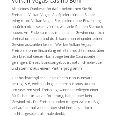
Vulkan Vegas Casino Boni
Als kleines Dankeschön dafür bekommen Sie 50
Freispiele Vulkan Vegas. Als Spieler müssen Sie bei
living room Vulkan Vegas Freispielen ohne Einzahlung
natürlich nicht selbst zählen, wie viele Runden Sie noch
haben. Am Ende so muss man seinen Gewinn nur noch
dreimal umsetzen und doch kann man einander seinen
Gewinn auszahlen lassen. Wer bei Vulkan Vegas
Freispiele ohne Einzahlung erhalten möchte, muss über
den Link auf dieser Homepage bei die Casinoseite
gelangen. Dieses Bonusangebot ist natürlich individuell
und stammt aus einem Partnerprogramm.
Der höchstmögliche Einsatz beim Bonusumsatz
beträgt 5 €, wobei Echtgeld ebenso Bonus 40-mal
umzusetzen sind. Freispielgewinne unterliegen einer
30-fachen Umsatzanforderung, haben aber kein
Gewinnlimit. Die Freispielrunden mögen zwar mäßig
viel auf einmal wirken, aber sind immer sie doch
leichter gespielt, als male denkt.