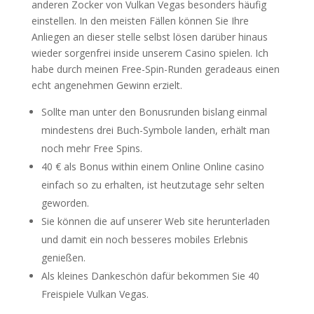
anderen Zocker von Vulkan Vegas besonders häufig
einstellen. In den meisten Fällen können Sie Ihre
Anliegen an dieser stelle selbst lösen darüber hinaus
wieder sorgenfrei inside unserem Casino spielen. Ich
habe durch meinen Free-Spin-Runden geradeaus einen
echt angenehmen Gewinn erzielt.
Sollte man unter den Bonusrunden bislang einmal
mindestens drei Buch-Symbole landen, erhält man
noch mehr Free Spins.
40 € als Bonus within einem Online Online casino
einfach so zu erhalten, ist heutzutage sehr selten
geworden.
Sie können die auf unserer Web site herunterladen
und damit ein noch besseres mobiles Erlebnis
genießen.
Als kleines Dankeschön dafür bekommen Sie 40
Freispiele Vulkan Vegas.