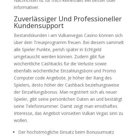
Nachrichten ist für mich keinesfalls viel besser oder
informativer.
Zuverlässiger Und Professioneller
Kundensupport
Bestandskunden i am Vulkanvegas Casino können sich
über dein Treueprogramm freuen. Bei diesem sammelt
alle Spieler Punkte, perish später in Echtgeld
umgetauscht werden können. Zudem gibt fue
wöchentliche Cashbacks für die Verluste sowie
ebenfalls wöchentliche Einzahlungsboni und Promo
Computer code Angebote. Je höher der Rang des
Spielers, desto höher der Cashback beziehungsweise
der Einzahlungsbonus. Man registriert sich als neuer
Spieler, gibt seine persönlichen Daten an und bestätigt
seine Telefonnummer. Damit zeigt man ernsthaftes
Interesse, das Angebot vonseiten Vulkan Vegas sinn zu
wollen.
Der höchstmögliche Einsatz beim Bonusumsatz