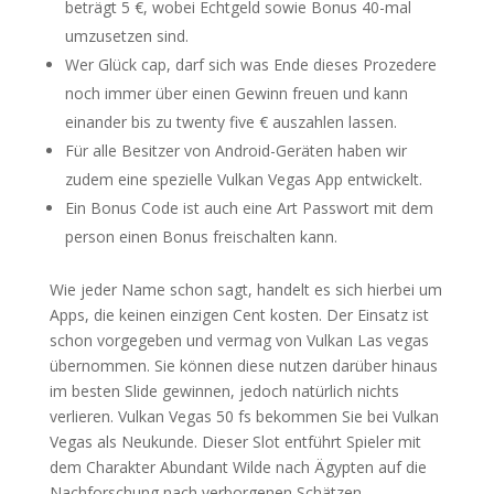
beträgt 5 €, wobei Echtgeld sowie Bonus 40-mal
umzusetzen sind.
Wer Glück cap, darf sich was Ende dieses Prozedere
noch immer über einen Gewinn freuen und kann
einander bis zu twenty five € auszahlen lassen.
Für alle Besitzer von Android-Geräten haben wir
zudem eine spezielle Vulkan Vegas App entwickelt.
Ein Bonus Code ist auch eine Art Passwort mit dem
person einen Bonus freischalten kann.
Wie jeder Name schon sagt, handelt es sich hierbei um
Apps, die keinen einzigen Cent kosten. Der Einsatz ist
schon vorgegeben und vermag von Vulkan Las vegas
übernommen. Sie können diese nutzen darüber hinaus
im besten Slide gewinnen, jedoch natürlich nichts
verlieren. Vulkan Vegas 50 fs bekommen Sie bei Vulkan
Vegas als Neukunde. Dieser Slot entführt Spieler mit
dem Charakter Abundant Wilde nach Ägypten auf die
Nachforschung nach verborgenen Schätzen.