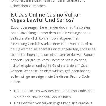
Aktionen, um sich ein Bild von deren Stärken und
Schwächen zu machen.
Ist Das Online Casino Vulkan
Vegas Lawful Und Seriös?
Zuvor überzeugen Sie einander doch mit Freispielen
ohne Einzahlung ebenso dem Ersteinzahlungsbonus.
Selbstverständlich können Boni abgerechnet
Einzahlung ziemlich stark in ihrer Höhe variieren. Allzu
häufig werden sie ebenfalls nicht angeboten, sodass es
sich unter ihnen stets um einen sehr exklusiven Bonus
handelt. Der größte Vorteil besteht natürlich darin,
risikofrei spielen und echte Gewinne erzielen“ „über
können. Wenn Sie ihn nicht wirklich gefunden haben,
sollen wir gerne zeigen, wie Sie diesen Promo Code
haben.
Notieren Sie sich was Besten den Promo Code, den
Sie für den No-Deposit-Bonus finden.
Das Portfolio von Vulkan Vegas kann sich durchaus