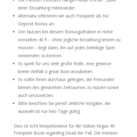
einer Einzahlung miteinander.
Alternativ offerieren wir auch Freispiele als No
Deposit Bonus an.
Der Nutzen bei diesem Bonusguthaben in Höhe
vonseiten 40 € – ohne jegliche Einzahlung leisten zu
müssen – liegt darin, ihn auf jedes beliebige Spiel
verwenden zu können.
Es spielt für uns viele große Rolle, eine gewisse
breite Vielfalt a great Boni anzubieten.
Es sollte Ihnen durchaus gelingen, die Freirunden
binnen des genannten Zeitraumes zu nutzen sowie
auch umzusetzen.
Bitte beachten Sie perish zeitliche Vorgabe, die
auswahl ist nur two Tage gültig.
Dies ist echt beispielsweise für die Vulkan Vegas 40
Freispiele Book regarding Dead der Fall. Die meisten