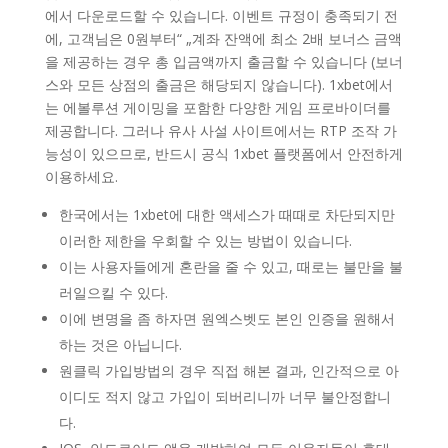
에서 다운로드할 수 있습니다. 이벤트 규정이 충족되기 전
에, 고객님은 0원부터“ „계좌 잔액에 최소 2배 보너스 금액
을 제공하는 경우 총 입금액까지 출금할 수 있습니다 (보너
스와 모든 상점의 출금은 해당되지 않습니다). 1xbet에서
는 에볼루션 게이밍을 포함한 다양한 게임 프로바이더를
제공합니다. 그러나 유사 사설 사이트에서는 RTP 조작 가
능성이 있으므로, 반드시 공식 1xbet 플랫폼에서 안전하게
이용하세요.
한국에서는 1xbet에 대한 액세스가 때때로 차단되지만
이러한 제한을 우회할 수 있는 방법이 있습니다.
이는 사용자들에게 혼란을 줄 수 있고, 때로는 불만을 불
러일으킬 수 있다.
이에 변명을 좀 하자면 원엑스벳도 본인 인증을 원해서
하는 것은 아닙니다.
원클릭 가입방법의 경우 직접 해본 결과, 인간적으로 아
이디도 적지 않고 가입이 되버리니까 너무 불안정합니
다.