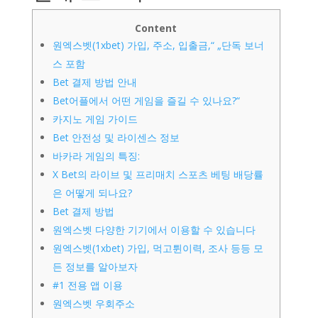
Content
원엑스벳(1xbet) 가입, 주소, 입출금,“ „단독 보너
스 포함
Bet 결제 방법 안내
Bet어플에서 어떤 게임을 즐길 수 있나요?“
카지노 게임 가이드
Bet 안전성 및 라이센스 정보
바카라 게임의 특징:
X Bet의 라이브 및 프리매치 스포츠 베팅 배당률
은 어떻게 되나요?
Bet 결제 방법
원엑스벳 다양한 기기에서 이용할 수 있습니다
원엑스벳(1xbet) 가입, 먹고튄이력, 조사 등등 모
든 정보를 알아보자
#1 전용 앱 이용
원엑스벳 우회주소