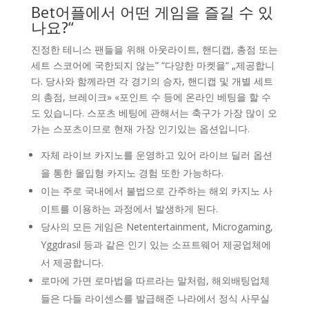
Bet어플에서 어떤 게임을 즐길 수 있
나요?“
진정한 테니스 팬들을 위해 아웃라이트, 핸디캡, 총점 또는
세트 스코어에 국한되지 않는” “다양한 마켓을“ „제공합니
다. 당사와 함께라면 각 경기의 승자, 핸디캡 및 개별 세트
의 총점, 브레이크» «포인트 수 등에 온라인 베팅을 할 수
도 있습니다. 스포츠 베팅에 관해서는 축구가 가장 많이 오
가는 스포츠이므로 현재 가장 인기있는 옵션입니다.
자체 라이브 카지노를 운영하고 있어 라이브 딜러 옵션
을 통한 몰입형 카지노 경험 또한 가능하다.
이는 주로 국내에서 불법으로 간주하는 해외 카지노 사
이트를 이용하는 과정에서 발생하게 된다.
당사의 모든 게임은 Netentertainment, Microgaming,
Yggdrasil 등과 같은 인기 있는 소프트웨어 제공업체에
서 제공합니다.
로마에 가면 로마법을 따르라는 말처럼, 해외배팅업체
들은 다들 라이센스를 발급해준 나라에서 정식 사무실