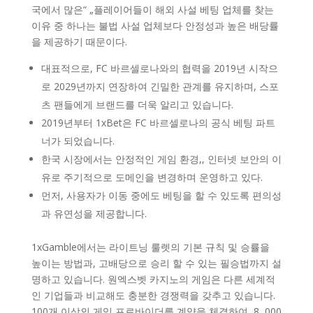
국에서 많은“ „플레이어들이 해외 사설 베팅 업체를 찾는
이유 중 하나는 불법 사설 업체보다 안정성과 높은 배당률
을 제공하기 때문이다.
대표적으로, FC 바르셀로나와의 협력을 2019년 시작으
로 2029년까지 연장하여 긴밀한 관계를 유지하며, 스포
츠 팬들에게 브랜드를 더욱 알리고 있습니다.
2019년부터 1xBet은 FC 바르셀로나의 공식 베팅 파트
너가 되었습니다.
한국 시장에서는 안정적인 게임 환경,, 인터넷 보안의 이
유로 주기적으로 도메인을 변경하며 운영하고 있다.
먼저, 사용자가 이동 중에도 베팅을 할 수 있도록 편의성
과 유연성을 제공합니다.
1xGamble에서는 라이트닝 룰렛의 기본 규칙 및 승률을
높이는 방법과, 고배당으로 승리 할 수 있는 필승법까지 설
명하고 있습니다. 원엑스벳 카지노의 게임은 다른 세계적
인 기업들과 비교해도 충분한 경쟁력을 갖추고 있습니다.
100개 이상의 게임 프로바이더를 계약을 체결하여, 8, 000