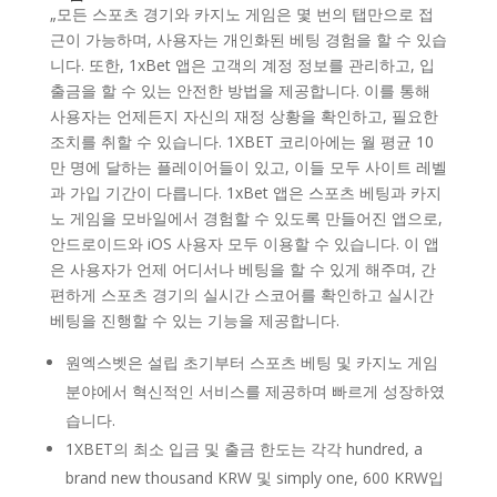
„모든 스포츠 경기와 카지노 게임은 몇 번의 탭만으로 접
근이 가능하며, 사용자는 개인화된 베팅 경험을 할 수 있습
니다. 또한, 1xBet 앱은 고객의 계정 정보를 관리하고, 입
출금을 할 수 있는 안전한 방법을 제공합니다. 이를 통해
사용자는 언제든지 자신의 재정 상황을 확인하고, 필요한
조치를 취할 수 있습니다. 1XBET 코리아에는 월 평균 10
만 명에 달하는 플레이어들이 있고, 이들 모두 사이트 레벨
과 가입 기간이 다릅니다. 1xBet 앱은 스포츠 베팅과 카지
노 게임을 모바일에서 경험할 수 있도록 만들어진 앱으로,
안드로이드와 iOS 사용자 모두 이용할 수 있습니다. 이 앱
은 사용자가 언제 어디서나 베팅을 할 수 있게 해주며, 간
편하게 스포츠 경기의 실시간 스코어를 확인하고 실시간
베팅을 진행할 수 있는 기능을 제공합니다.
원엑스벳은 설립 초기부터 스포츠 베팅 및 카지노 게임
분야에서 혁신적인 서비스를 제공하며 빠르게 성장하였
습니다.
1XBET의 최소 입금 및 출금 한도는 각각 hundred, a
brand new thousand KRW 및 simply one, 600 KRW입