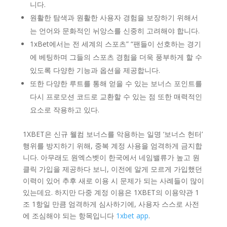
니다.
원활한 탐색과 원활한 사용자 경험을 보장하기 위해서
는 언어와 문화적인 뉘앙스를 신중히 고려해야 합니다.
1xBet에서는 전 세계의 스포츠” “팬들이 선호하는 경기
에 베팅하며 그들의 스포츠 경험을 더욱 풍부하게 할 수
있도록 다양한 기능과 옵션을 제공합니다.
또한 다양한 루트를 통해 얻을 수 있는 보너스 포인트를
다시 프로모션 코드로 교환할 수 있는 점 또한 매력적인
요소로 작용하고 있다.
1XBET은 신규 웰컴 보너스를 악용하는 일명 ‘보너스 헌터’
행위를 방지하기 위해, 중복 계정 사용을 엄격하게 금지합
니다. 아무래도 원엑스벳이 한국에서 네임밸류가 높고 원
클릭 가입을 제공하다 보니, 이전에 알게 모르게 가입했던
이력이 있어 추후 새로 이용 시 문제가 되는 사례들이 많이
있는데요. 하지만 다중 계정 이용은 1XBET의 이용약관 1
조 1항일 만큼 엄격하게 심사하기에, 사용자 스스로 사전
에 조심해야 되는 항목입니다
1xbet app
.