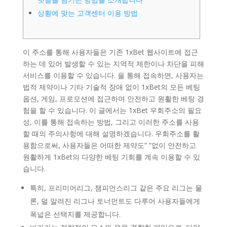
상황에 맞는 고객센터 이용 방법
이 주소를 통해 사용자들은 기존 1xBet 웹사이트에 접근
하는 데 있어 발생할 수 있는 지역적 제한이나 차단을 피해
서비스를 이용할 수 있습니다. 을 통해 접속하면, 사용자는
법적 제약이나 기타 기술적 장애 없이 1xBet의 모든 베팅
옵션, 게임, 프로모션에 접근하며 안전하고 원활한 베팅 경
험을 할 수 있습니다. 이 글에서는 1xBet 우회주소의 필요
성, 이를 통해 접속하는 방법, 그리고 이러한 주소를 사용
할 때의 주의사항에 대해 설명하겠습니다. 우회주소를 활
용함으로써, 사용자들은 어떠한 제약도” “없이 안전하고
원활하게 1xBet의 다양한 베팅 기회를 계속 이용할 수 있
습니다.
특히, 프리미어리그, 챔피언스리그 같은 주요 리그는 물
론, 덜 알려진 리그나 토너먼트도 다루어 사용자들에게
폭넓은 선택지를 제공합니다.