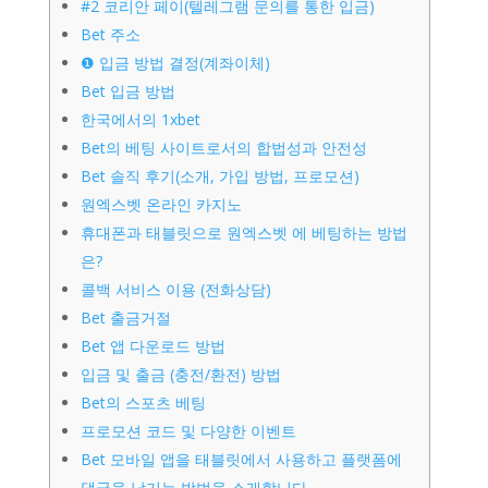
#2 코리안 페이(텔레그램 문의를 통한 입금)
Bet 주소
❶ 입금 방법 결정(계좌이체)
Bet 입금 방법
한국에서의 1xbet
Bet의 베팅 사이트로서의 합법성과 안전성
Bet 솔직 후기(소개, 가입 방법, 프로모션)
원엑스벳 온라인 카지노
휴대폰과 태블릿으로 원엑스벳 에 베팅하는 방법
은?
콜백 서비스 이용 (전화상담)
Bet 출금거절
Bet 앱 다운로드 방법
입금 및 출금 (충전/환전) 방법
Bet의 스포츠 베팅
프로모션 코드 및 다양한 이벤트
Bet 모바일 앱을 태블릿에서 사용하고 플랫폼에
댓글을 남기는 방법을 소개합니다