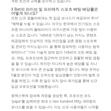
격한 조건과 규제를 준수하고 있습니다.
X Bet의 라이브 및 프리매치 스포츠 베팅 배당률은
어떻게 되나요?
또한 신규 갬블러에게는 첫 입금 보너스가 제공되어 추가”
“혜택을 누릴 수 있습니다. 야구는 한국에서 인기있는 스포
츠중 하나이며 플레리어가 야구시즌에 가장 많이 이용하
는 스포츠 입니다. 1xBet은 120개가 넘는 카지노 콘텐츠
제공업체의 인상적인 게임 라인업을 갖춘 종합 스포츠북
및 온라인 카지노입니다. 을 통해 접속하면, 사용자는 법적
제약이나” “기타 기술적 장애 없이 1xBet의 모든 베팅 옵
션, 게임, 프로모션에 접근하며 안전하고 원활한 베팅 경험
을 할 수 있습니다. 하지만 지나치게 높은 배당률 및 지나
친 보너스에 속아 큰 손실을 경험하곤 합니다. 해당 유저는
5월경 본인이 직접 도박으로 일상생활이 안된다며 탈퇴 요
청을 하였고, 이후 한 달도 되지 않아 재가입을 통해 신규
입금 프로모션을 악용했습니다.
원엑스벳에 접속해 계정을 생성한 후, 프로모션 코드
“papa”를 입력하면 최대 3, two hundred fifity, 000원의
보너스를 받을 수 있습니다. 이는 신규 사용자들이 시작할