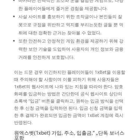
바카라는 전략적인 요소와 운을 결합한 게임으로, 다양
한 플레이어들에게 즐거운 경험을 제공합니다.
사설 사이트를 홍보하기 위한 조작글이나 본인들의 잘
못으로 규정을 위반하고 억지를 부리는듯한 글들 뿐 먹
튀에 대한 정확한 근거는 찾아볼 수 없었다.
또한 안전하고 안정적인 게임 환경을 제공하기 위해 강
력한 보안 기술을 도입하여 사용자의 개인 정보와 금융
거래를 안전하게 보호합니다.
이는 드문 경우 이긴하지만 플레이어들이 1xBet을 이용할
때 주의해야 할 사항이며 이를 피하기 위해 사용자들은
1xBet의 웹사이트에 나와 있는 지침을 따라야 한다. 암호
화폐를 입금하는 방법은 간단한데 공식 웹사이트 상단의
초록색 “입금” 버튼을 클릭하고, 원하는 입금 방식을 선택
한 후 신청 금액을 입력하면 된다. 입금 신청 금액을 입력
한 후 결제가 완료되면 입금한 금액이 1xBet 계정에 즉시
반영된다.
원엑스벳(1xbet) 가입, 주소, 입출금,“ „단독 보너스
포함