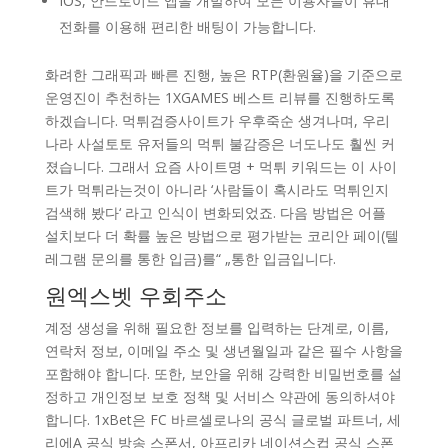
IOS, 안드로이드 앱을 개발하여 모든 이용자들이 휴대
전화를 이용해 편리한 배팅이 가능합니다.
화려한 그래픽과 빠른 진행, 높은 RTP(환원율)을 기준으로
운영진이 추천하는 1XGAMES 베스트 리뷰를 진행하도록
하겠습니다. 먹튀검증사이트가 우후죽순 생겨나며, 우리
나라 사설토토 유저들의 먹튀 불감증은 너도나도 훨씬 커
졌습니다. 그래서 요즘 사이트명 + 먹튀 키워드는 이 사이
트가 먹튀라는것이 아니라 ‘사람들이 혹시라도 먹튀인지
검색해 봤다‘ 라고 인식이 변화되었죠. 다음 방법은 어플
설치보다 더 확률 높은 방법으로 평가받는 코리안 페이(텔
레그램 문의를 통한 입금)를“ „통한 입금입니다.
원엑스벳 우회주소
계정 생성을 위해 필요한 정보를 입력하는 단계로, 이름,
연락처 정보, 이메일 주소 및 생년월일과 같은 필수 사항을
포함해야 합니다. 또한, 보안을 위해 강력한 비밀번호를 설
정하고 개인정보 보호 정책 및 서비스 약관에 동의하셔야
합니다. 1xBet은 FC 바르셀로나의 공식 글로벌 파트너, 세
리에A 공식 방송 스폰서, 아프리카 네이션스컵 공식 스폰