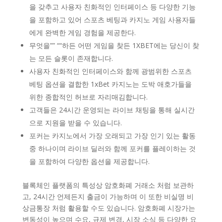
을 갖추고 사용자 친화적인 인터페이스 등 다양한 기능
을 포함하고 있어 스포츠 베팅과 카지노 게임 사용자들
에게 완벽한 게임 경험을 제공한다.
무엇을”” ““하든 어떤 게임을 찾든 1XBET에는 당신이 찾
는 모든 슬롯이 존재합니다.
사용자 친화적인 인터페이스와 함께 광범위한 스포츠
베팅 옵션을 결합한 1xBet 카지노는 도박 애호가들을
위한 종합적인 허브로 자리매김합니다.
고객들은 24시간 운영되는 라이브 채팅을 통해 실시간
으로 지원을 받을 수 있습니다.
포커는 카지노에서 가장 오래되고 가장 인기 있는 활동
중 하나이며 라이브 딜러와 함께 포커를 플레이하는 것
을 포함하여 다양한 옵션을 제공합니다.
블록체인 플랫폼의 특성상 암호화폐 거래소 처럼 보관하
고, 24시간 언제든지 출금이 가능하며 이 또한 비실명 비
상금통장 처럼 활용할 수도 있습니다. 암호화폐 시장가는
변동성이 높으며 수요, 규제 변경, 시장 소식 등 다양한 요