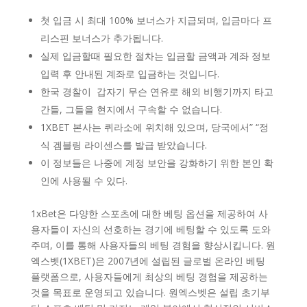
첫 입금 시 최대 100% 보너스가 지급되며, 입금마다 프
리스핀 보너스가 추가됩니다.
실제 입금할때 필요한 절차는 입금할 금액과 계좌 정보
입력 후 안내된 계좌로 입금하는 것입니다.
한국 경찰이 갑자기 무슨 연유로 해외 비행기까지 타고
간들, 그들을 현지에서 구속할 수 없습니다.
1XBET 본사는 퀴라소에 위치해 있으며, 당국에서” “정
식 겜블링 라이센스를 발급 받았습니다.
이 정보들은 나중에 계정 보안을 강화하기 위한 본인 확
인에 사용될 수 있다.
1xBet은 다양한 스포츠에 대한 베팅 옵션을 제공하여 사
용자들이 자신의 선호하는 경기에 베팅할 수 있도록 도와
주며, 이를 통해 사용자들의 베팅 경험을 향상시킵니다. 원
엑스벳(1XBET)은 2007년에 설립된 글로벌 온라인 베팅
플랫폼으로, 사용자들에게 최상의 베팅 경험을 제공하는
것을 목표로 운영되고 있습니다. 원엑스벳은 설립 초기부