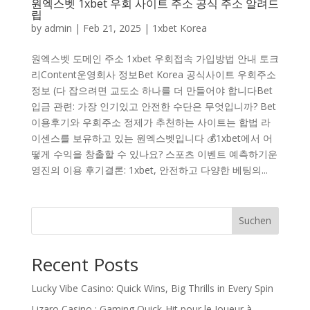
원엑스벳 1xbet 우회 사이트 주소 공식 주소 알려드
립
by
admin
|
Feb 21, 2025
|
1xbet Korea
원엑스벳 도메인 주소 1xbet 우회접속 가입방법 안내 토크
리Content운영회사 정보Bet Korea 공식사이트 우회주소
정보 (다 잡으려면 교도소 하나를 더 만들어야 합니다Bet
입금 관련: 가장 인기있고 안전한 수단은 무엇입니까? Bet
이용후기와 우회주소 정제가 추천하는 사이트는 합법 라
이센스를 보유하고 있는 원엑스벳입니다 💰1xbet에서 어
떻게 수익을 창출할 수 있나요? 스포츠 이벤트 예측하기운
영진의 이용 후기결론: 1͏xbet, 안͏전하고 다양한 베팅의...
Suchen
Recent Posts
Lucky Vibe Casino: Quick Wins, Big Thrills in Every Spin
Lizaro Casino : Gaming Quick‑Hit pour le Joueur à