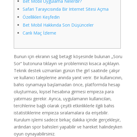
Bet Mobil Uygulama Nelerdir?
Safari Tarayıcısında Bir Internet Sitesi Açma
Özellikleri Keşfedin
Bet Mobil Hakkında Son Düşünceler
Canlı Maç İzleme
Bunun için ekranın sağ betagt köşesinde bulunan „Soru
Sor“ butonuna tıklayın ve probleminizi kısaca açıklayın.
Teknik destek uzmanları günün the girl saatinde çalışır
ve kullanıcı taleplerine anında yanıt verir. Bir kullanıcının,
bahis oynamaya başlamadan önce, platformda hesap
oluşturması, kişisel hesabına girmesi empieza para
yatırması gerekir. Ayrıca, uygulamanın kullanıcıları,
tercihlerine bağlı olarak çeşitli etkinliklerle ilgili bahis
istatistiklerine empieza sıralamalara da erişebilir.
Kurulum işlemi sadece birkaç dakika içinde gerçekleşir,
ardından spor bahisleri yapabilir ve hareket halindeyken
oyun oynayabilirsiniz.