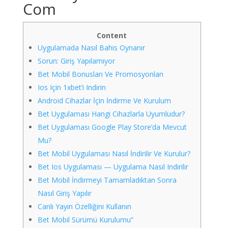
Com
Content
Uygulamada Nasıl Bahis Oynanır
Sorun: Giriş Yapılamıyor
Bet Mobil Bonusları Ve Promosyonları
Ios Için 1xbet’i Indirin
Android Cihazlar İçin İndirme Ve Kurulum
Bet Uygulaması Hangi Cihazlarla Uyumludur?
Bet Uygulaması Google Play Store’da Mevcut
Mu?
Bet Mobil Uygulaması Nasıl İndirilir Ve Kurulur?
Bet Ios Uygulaması — Uygulama Nasıl Indirilir
Bet Mobil İndirmeyi Tamamladıktan Sonra
Nasıl Giriş Yapılır
Canlı Yayın Özelliğini Kullanın
Bet Mobil Sürümü Kurulumu“