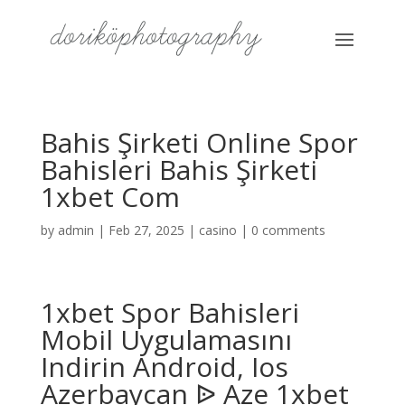
Bahis Şirketi Online Spor
Bahisleri Bahis Şirketi
1xbet Com
by
admin
|
Feb 27, 2025
|
casino
|
0 comments
1xbet Spor Bahisleri
Mobil Uygulamasını
Indirin Android, Ios
Azerbaycan ᐉ Aze 1xbet