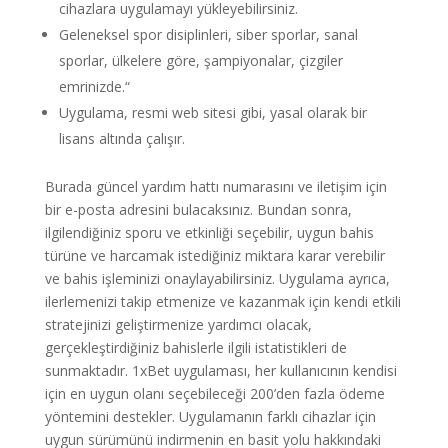
cihazlara uygulamayı yükleyebilirsiniz.
Geleneksel spor disiplinleri, siber sporlar, sanal
sporlar, ülkelere göre, şampiyonalar, çizgiler
emrinizde.“
Uygulama, resmi web sitesi gibi, yasal olarak bir
lisans altında çalışır.
Burada güncel yardım hattı numarasını ve iletişim için
bir e-posta adresini bulacaksınız. Bundan sonra,
ilgilendiğiniz sporu ve etkinliği seçebilir, uygun bahis
türüne ve harcamak istediğiniz miktara karar verebilir
ve bahis işleminizi onaylayabilirsiniz. Uygulama ayrıca,
ilerlemenizi takip etmenize ve kazanmak için kendi etkili
stratejinizi geliştirmenize yardımcı olacak,
gerçekleştirdiğiniz bahislerle ilgili istatistikleri de
sunmaktadır. 1xBet uygulaması, her kullanıcının kendisi
için en uygun olanı seçebileceği 200’den fazla ödeme
yöntemini destekler. Uygulamanın farklı cihazlar için
uygun sürümünü indirmenin en basit yolu hakkındaki