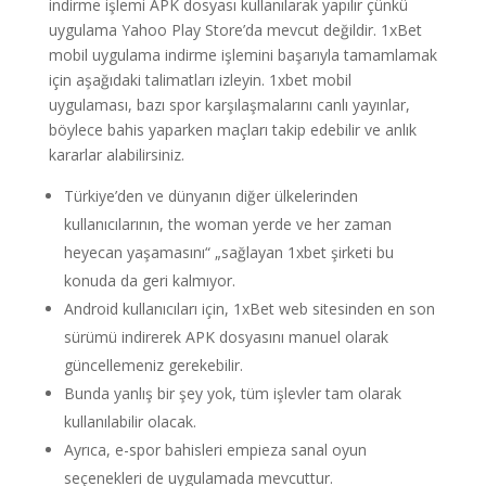
indirme işlemi APK dosyası kullanılarak yapılır çünkü
uygulama Yahoo Play Store’da mevcut değildir. 1xBet
mobil uygulama indirme işlemini başarıyla tamamlamak
için aşağıdaki talimatları izleyin. 1xbet mobil
uygulaması, bazı spor karşılaşmalarını canlı yayınlar,
böylece bahis yaparken maçları takip edebilir ve anlık
kararlar alabilirsiniz.
Türkiye’den ve dünyanın diğer ülkelerinden
kullanıcılarının, the woman yerde ve her zaman
heyecan yaşamasını“ „sağlayan 1xbet şirketi bu
konuda da geri kalmıyor.
Android kullanıcıları için, 1xBet web sitesinden en son
sürümü indirerek APK dosyasını manuel olarak
güncellemeniz gerekebilir.
Bunda yanlış bir şey yok, tüm işlevler tam olarak
kullanılabilir olacak.
Ayrıca, e-spor bahisleri empieza sanal oyun
seçenekleri de uygulamada mevcuttur.