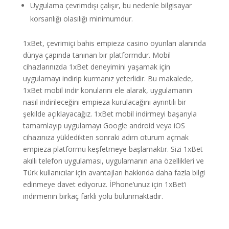
Uygulama çevrimdışı çalışır, bu nedenle bilgisayar
korsanlığı olasılığı minimumdur.
1xBet, çevrimiçi bahis empieza casino oyunları alanında
dünya çapında tanınan bir platformdur. Mobil
cihazlarınızda 1xBet deneyimini yaşamak için
uygulamayı indirip kurmanız yeterlidir. Bu makalede,
1xBet mobil indir konularını ele alarak, uygulamanın
nasıl indirileceğini empieza kurulacağını ayrıntılı bir
şekilde açıklayacağız. 1xBet mobil indirmeyi başarıyla
tamamlayıp uygulamayı Google android veya iOS
cihazınıza yükledikten sonraki adım oturum açmak
empieza platformu keşfetmeye başlamaktır. Sizi 1xBet
akıllı telefon uygulaması, uygulamanın ana özellikleri ve
Türk kullanıcılar için avantajları hakkında daha fazla bilgi
edinmeye davet ediyoruz. İPhone’unuz için 1xBet’i
indirmenin birkaç farklı yolu bulunmaktadır.