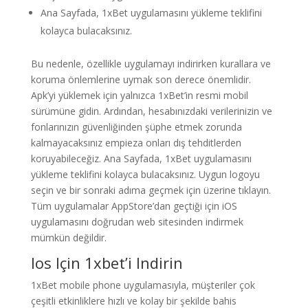
Ana Sayfada, 1xBet uygulamasını yükleme teklifini
kolayca bulacaksınız.
Bu nedenle, özellikle uygulamayı indirirken kurallara ve
koruma önlemlerine uymak son derece önemlidir.
Apk’yi yüklemek için yalnızca 1xBet’in resmi mobil
sürümüne gidin. Ardından, hesabınızdaki verilerinizin ve
fonlarınızın güvenliğinden şüphe etmek zorunda
kalmayacaksınız empieza onları dış tehditlerden
koruyabileceğiz. Ana Sayfada, 1xBet uygulamasını
yükleme teklifini kolayca bulacaksınız. Uygun logoyu
seçin ve bir sonraki adıma geçmek için üzerine tıklayın.
Tüm uygulamalar AppStore’dan geçtiği için iOS
uygulamasını doğrudan web sitesinden indirmek
mümkün değildir.
Ios Için 1xbet’i Indirin
1xBet mobile phone uygulamasıyla, müşteriler çok
çeşitli etkinliklere hızlı ve kolay bir şekilde bahis