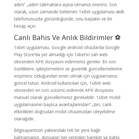
adım“ „adım talimatlara aşina olmanızı öneririz. Son
olarak, uzun zamandır beklenen 1xBet uygulaması akıllı
telefonunuzda göründüğünde, onu başlatın ve bir
hesap açın.
Canlı Bahis Ve Anlık Bildirimler ⚽
1xbet uygulaması, Google android cihazlarda Google
Play Store’da yer almadığı için 1xbet’in sah web
sitesinden APK dosyasını indirmeniz gerekir. En son
özelliklere, iyileştirmelere ve güvenlik güncellemelerine
erişiminiz olduğundan emin olmak için uygulamanızı
güncel tutun. Android kullanıcıları için, 1xBet web
sitesinden en son sürümü indirerek APK dosyasını
manuel olarak güncellemeniz gerekebilir. 1xBet mobil
uygulamasının başlıca avantajlarından“ „biri, canlı
etkinlikleri doğrudan mobil cihazınızdan izleyebilme
olanağıdır.
Bilgisayarınızın yakınındaki tek bir yere bağlı
kalmamanızı, dünyanın her yerinden hareket ve bahis