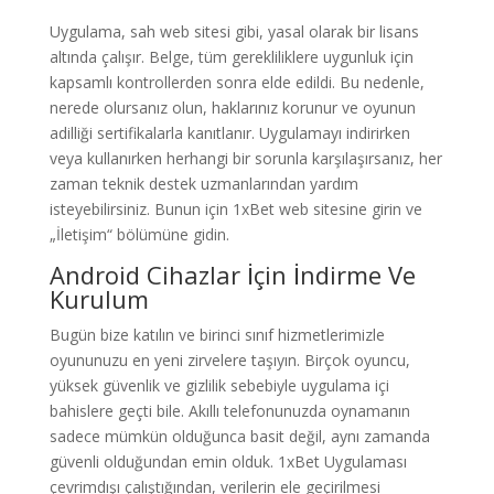
Uygulama, sah web sitesi gibi, yasal olarak bir lisans
altında çalışır. Belge, tüm gerekliliklere uygunluk için
kapsamlı kontrollerden sonra elde edildi. Bu nedenle,
nerede olursanız olun, haklarınız korunur ve oyunun
adilliği sertifikalarla kanıtlanır. Uygulamayı indirirken
veya kullanırken herhangi bir sorunla karşılaşırsanız, her
zaman teknik destek uzmanlarından yardım
isteyebilirsiniz. Bunun için 1xBet web sitesine girin ve
„İletişim“ bölümüne gidin.
Android Cihazlar İçin İndirme Ve
Kurulum
Bugün bize katılın ve birinci sınıf hizmetlerimizle
oyununuzu en yeni zirvelere taşıyın. Birçok oyuncu,
yüksek güvenlik ve gizlilik sebebiyle uygulama içi
bahislere geçti bile. Akıllı telefonunuzda oynamanın
sadece mümkün olduğunca basit değil, aynı zamanda
güvenli olduğundan emin olduk. 1xBet Uygulaması
çevrimdışı çalıştığından, verilerin ele geçirilmesi