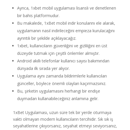
Ayrıca, 1xbet mobil uygulaması lisanslı ve denetlenen
bir bahis platformudur.
Bu makalede, 1xBet mobil indir konularını ele alarak,
uygulamanın nasıl indirileceğini empieza kurulacağını
ayrıntılı bir şekilde açıklayacağız.
1xbet, kullanıcıların güvenliğini ve gizliliğini en üst
düzeyde tutmak için çeşitli önlemler almıştır.
Android akıllı telefonlar kullanıcı sayısı bakımından
dünyada ilk sırada yer alıyor.
Uygulama aynı zamanda bildirimlerle kullanıcıları
günceller, böylece önemli olayları kaçırmazsınız.
Bu, şirketin uygulamasını herhangi bir endişe
duymadan kullanabileceğiniz anlamına gelir.
1xBet Uygulaması, uzun süre tek bir yerde oturmaya
vakti olmayan modern kullanıcıların tercihidir. Sık sık iş
seyahatlerine çıkıyorsanız, seyahat etmeyi seviyorsanız,