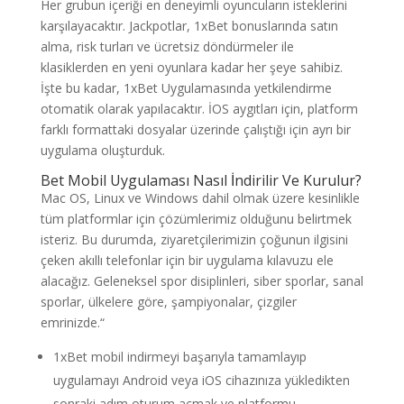
Her grubun içeriği en deneyimli oyuncuların isteklerini
karşılayacaktır. Jackpotlar, 1xBet bonuslarında satın
alma, risk turları ve ücretsiz döndürmeler ile
klasiklerden en yeni oyunlara kadar her şeye sahibiz.
İşte bu kadar, 1xBet Uygulamasında yetkilendirme
otomatik olarak yapılacaktır. İOS aygıtları için, platform
farklı formattaki dosyalar üzerinde çalıştığı için ayrı bir
uygulama oluşturduk.
Bet Mobil Uygulaması Nasıl İndirilir Ve Kurulur?
Mac OS, Linux ve Windows dahil olmak üzere kesinlikle
tüm platformlar için çözümlerimiz olduğunu belirtmek
isteriz. Bu durumda, ziyaretçilerimizin çoğunun ilgisini
çeken akıllı telefonlar için bir uygulama kılavuzu ele
alacağız. Geleneksel spor disiplinleri, siber sporlar, sanal
sporlar, ülkelere göre, şampiyonalar, çizgiler
emrinizde.“
1xBet mobil indirmeyi başarıyla tamamlayıp
uygulamayı Android veya iOS cihazınıza yükledikten
sonraki adım oturum açmak ve platformu