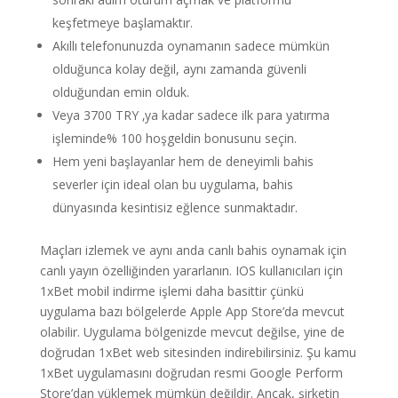
keşfetmeye başlamaktır.
Akıllı telefonunuzda oynamanın sadece mümkün
olduğunca kolay değil, aynı zamanda güvenli
olduğundan emin olduk.
Veya 3700 TRY ‚ya kadar sadece ilk para yatırma
işleminde% 100 hoşgeldin bonusunu seçin.
Hem yeni başlayanlar hem de deneyimli bahis
severler için ideal olan bu uygulama, bahis
dünyasında kesintisiz eğlence sunmaktadır.
Maçları izlemek ve aynı anda canlı bahis oynamak için
canlı yayın özelliğinden yararlanın. IOS kullanıcıları için
1xBet mobil indirme işlemi daha basittir çünkü
uygulama bazı bölgelerde Apple App Store’da mevcut
olabilir. Uygulama bölgenizde mevcut değilse, yine de
doğrudan 1xBet web sitesinden indirebilirsiniz. Şu kamu
1xBet uygulamasını doğrudan resmi Google Perform
Store’dan yüklemek mümkün değildir. Ancak, şirketin