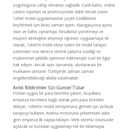
özgürlüğüne sahip olmanızı sağladık. Canlı bahis, online
casino oyunları ve promosyonlar dahil olmak üzere
1xBet mobil uygulamasının çeşitli özelliklerini
keşfetmek için biraz zaman ayırın. Navigasyona aşina
olun ve bahis oynamayı, hesabınızı yönetmeyi ve
müşteri desteğine erişmeyi öğrenin. Uygulamaya ek
olarak, 1xbet’in mobil sitesi sobre bir mobil tarayıcı
üzerinden son derece verimli çalışma özelliği ve
mükemmel şekilde optimize edilmesiyle özel bir ilgiyi
hak ediyor. Ancak aynı zamanda, uluslararası bir
markanın sitesinin Türkiye’de zaman zaman
engellenebileceği akılda tutulmalıdır.
Anlık Bildirimler Sizi Güncel Tutar
Fonları uygun bir para birimine yatırın, koşullara
empieza tercihlere bağlı olarak yeni para birimleri
ekleyin. 1xBet’in mobil versiyonuna girmek için yerleşik
tarayıcıyı kullanın. Arama motoruna şirketimizin adını
girin empieza ilk sayıya tıklayın. Web sitemiz önünüzde
açılacak ve buradan uygulamayı tek bir tıklamayla