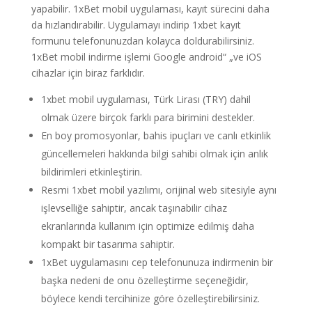
yapabilir. 1xBet mobil uygulaması, kayıt sürecini daha
da hızlandırabilir. Uygulamayı indirip 1xbet kayıt
formunu telefonunuzdan kolayca doldurabilirsiniz.
1xBet mobil indirme işlemi Google android“ „ve iOS
cihazlar için biraz farklıdır.
1xbet mobil uygulaması, Türk Lirası (TRY) dahil
olmak üzere birçok farklı para birimini destekler.
En boy promosyonlar, bahis ipuçları ve canlı etkinlik
güncellemeleri hakkında bilgi sahibi olmak için anlık
bildirimleri etkinleştirin.
Resmi 1xbet mobil yazılımı, orijinal web sitesiyle aynı
işlevselliğe sahiptir, ancak taşınabilir cihaz
ekranlarında kullanım için optimize edilmiş daha
kompakt bir tasarıma sahiptir.
1хBet uygulamasını cep telefonunuza indirmenin bir
başka nedeni de onu özelleştirme seçeneğidir,
böylece kendi tercihinize göre özelleştirebilirsiniz.