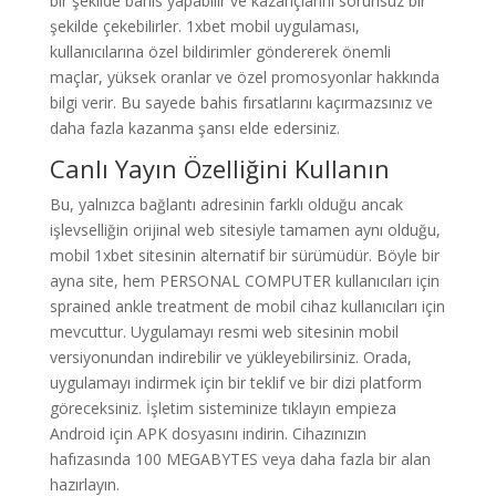
bir şekilde bahis yapabilir ve kazançlarını sorunsuz bir
şekilde çekebilirler. 1xbet mobil uygulaması,
kullanıcılarına özel bildirimler göndererek önemli
maçlar, yüksek oranlar ve özel promosyonlar hakkında
bilgi verir. Bu sayede bahis fırsatlarını kaçırmazsınız ve
daha fazla kazanma şansı elde edersiniz.
Canlı Yayın Özelliğini Kullanın
Bu, yalnızca bağlantı adresinin farklı olduğu ancak
işlevselliğin orijinal web sitesiyle tamamen aynı olduğu,
mobil 1xbet sitesinin alternatif bir sürümüdür. Böyle bir
ayna site, hem PERSONAL COMPUTER kullanıcıları için
sprained ankle treatment de mobil cihaz kullanıcıları için
mevcuttur. Uygulamayı resmi web sitesinin mobil
versiyonundan indirebilir ve yükleyebilirsiniz. Orada,
uygulamayı indirmek için bir teklif ve bir dizi platform
göreceksiniz. İşletim sisteminize tıklayın empieza
Android için APK dosyasını indirin. Cihazınızın
hafızasında 100 MEGABYTES veya daha fazla bir alan
hazırlayın.