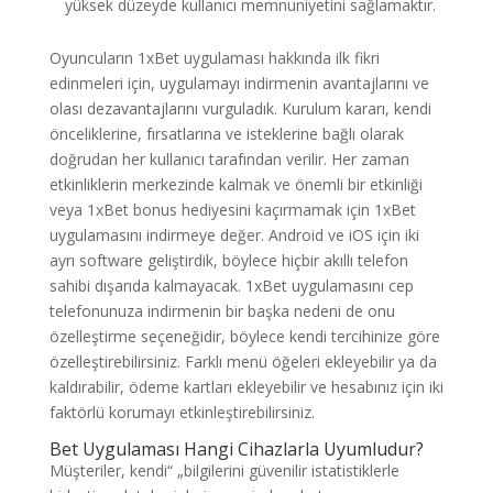
yüksek düzeyde kullanıcı memnuniyetini sağlamaktır.
Oyuncuların 1xBet uygulaması hakkında ilk fikri
edinmeleri için, uygulamayı indirmenin avantajlarını ve
olası dezavantajlarını vurguladık. Kurulum kararı, kendi
önceliklerine, fırsatlarına ve isteklerine bağlı olarak
doğrudan her kullanıcı tarafından verilir. Her zaman
etkinliklerin merkezinde kalmak ve önemli bir etkinliği
veya 1xBet bonus hediyesini kaçırmamak için 1xBet
uygulamasını indirmeye değer. Android ve iOS için iki
ayrı software geliştirdik, böylece hiçbir akıllı telefon
sahibi dışarıda kalmayacak. 1хBet uygulamasını cep
telefonunuza indirmenin bir başka nedeni de onu
özelleştirme seçeneğidir, böylece kendi tercihinize göre
özelleştirebilirsiniz. Farklı menü öğeleri ekleyebilir ya da
kaldırabilir, ödeme kartları ekleyebilir ve hesabınız için iki
faktörlü korumayı etkinleştirebilirsiniz.
Bet Uygulaması Hangi Cihazlarla Uyumludur?
Müşteriler, kendi“ „bilgilerini güvenilir istatistiklerle