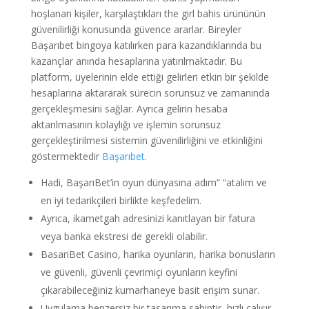
hoşlanan kişiler, karşılaştıkları the girl bahis ürününün
güvenilirliği konusunda güvence ararlar. Bireyler
Başarıbet bingoya katılırken para kazandıklarında bu
kazançlar anında hesaplarına yatırılmaktadır. Bu
platform, üyelerinin elde ettiği gelirleri etkin bir şekilde
hesaplarına aktararak sürecin sorunsuz ve zamanında
gerçekleşmesini sağlar. Ayrıca gelirin hesaba
aktarılmasının kolaylığı ve işlemin sorunsuz
gerçekleştirilmesi sistemin güvenilirliğini ve etkinliğini
göstermektedir
Başarıbet
.
Hadi, BaşarıBet’in oyun dünyasına adım” “atalım ve
en iyi tedarikçileri birlikte keşfedelim.
Ayrıca, ikametgah adresinizi kanıtlayan bir fatura
veya banka ekstresi de gerekli olabilir.
BasariBet Casino, harika oyunların, harika bonusların
ve güvenli, güvenli çevrimiçi oyunların keyfini
çıkarabileceğiniz kumarhaneye basit erişim sunar.
Uygulama benzersiz bir tasarıma sahiptir, hızlı çalışır