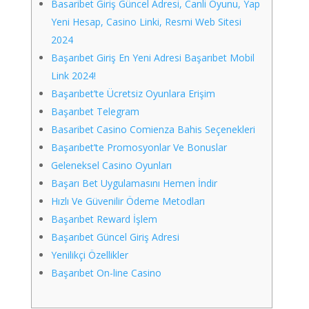
Basaribet Giriş Güncel Adresi, Canli Oyunu, Yap
Yeni Hesap, Casino Linki, Resmi Web Sitesi
2024
Başarıbet Giriş En Yeni Adresi Başarıbet Mobil
Link 2024!
Başarıbet’te Ücretsiz Oyunlara Erişim
Başarıbet Telegram
Basaribet Casino Comienza Bahis Seçenekleri
Başarıbet’te Promosyonlar Ve Bonuslar
Geleneksel Casino Oyunları
Başarı Bet Uygulamasını Hemen İndir
Hızlı Ve Güvenilir Ödeme Metodları
Başarıbet Reward İşlem
Başarıbet Güncel Giriş Adresi
Yenilikçi Özellikler
Başarıbet On-line Casino