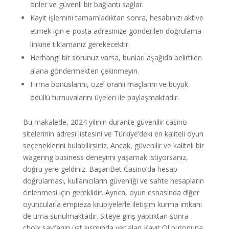
önler ve güvenli bir bağlantı sağlar.
Kayıt işlemini tamamladıktan sonra, hesabınızı aktive
etmek için e-posta adresinize gönderilen doğrulama
linkine tıklamanız gerekecektir.
Herhangi bir sorunuz varsa, bunları aşağıda belirtilen
alana göndermekten çekinmeyin.
Firma bonuslarını, özel oranlı maçlarını ve büyük
ödüllü turnuvalarını üyeleri ile paylaşmaktadır.
Bu makalede, 2024 yılının durante güvenilir casino
sitelerinin adresi listesini ve Türkiye’deki en kaliteli oyun
seçeneklerini bulabilirsiniz. Ancak, güvenilir ve kaliteli bir
wagering business deneyimi yaşamak istiyorsanız,
doğru yere geldiniz. BaşarıBet Casino’da hesap
doğrulaması, kullanıcıların güvenliği ve sahte hesapların
önlenmesi için gereklidir. Ayrıca, oyun esnasında diğer
oyuncularla empieza krupiyelerle iletişim kurma imkanı
de uma sunulmaktadır. Siteye giriş yaptıktan sonra
choix sayfanın üst kısmında yer alan Kayıt Ol butonuna