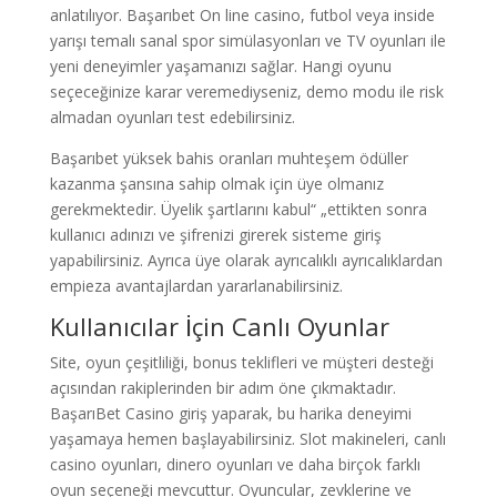
anlatılıyor. Başarıbet On line casino, futbol veya inside
yarışı temalı sanal spor simülasyonları ve TV oyunları ile
yeni deneyimler yaşamanızı sağlar. Hangi oyunu
seçeceğinize karar veremediyseniz, demo modu ile risk
almadan oyunları test edebilirsiniz.
Başarıbet yüksek bahis oranları muhteşem ödüller
kazanma şansına sahip olmak için üye olmanız
gerekmektedir. Üyelik şartlarını kabul“ „ettikten sonra
kullanıcı adınızı ve şifrenizi girerek sisteme giriş
yapabilirsiniz. Ayrıca üye olarak ayrıcalıklı ayrıcalıklardan
empieza avantajlardan yararlanabilirsiniz.
Kullanıcılar İçin Canlı Oyunlar
Site, oyun çeşitliliği, bonus teklifleri ve müşteri desteği
açısından rakiplerinden bir adım öne çıkmaktadır.
BaşarıBet Casino giriş yaparak, bu harika deneyimi
yaşamaya hemen başlayabilirsiniz. Slot makineleri, canlı
casino oyunları, dinero oyunları ve daha birçok farklı
oyun seçeneği mevcuttur. Oyuncular, zevklerine ve