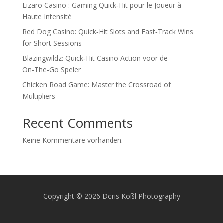
Lizaro Casino : Gaming Quick‑Hit pour le Joueur à
Haute Intensité
Red Dog Casino: Quick‑Hit Slots and Fast‑Track Wins
for Short Sessions
Blazingwildz: Quick‑Hit Casino Action voor de
On‑The‑Go Speler
Chicken Road Game: Master the Crossroad of
Multipliers
Recent Comments
Keine Kommentare vorhanden.
Copyright © 2026 Doris Kößl Photography