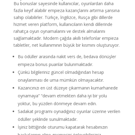
Bu bonuslar sayesinde kullanıcılar, oyunlardan daha
fazla keyif alabilir empieza kazançlarını artırma şansına
sahip olabilirler. Türkçe, İngilizce, Rusça gibi dillerde
hizmet veren platform, kullanıcıların kendi dillerinde
rahatça oyun oynamalarını ve destek almalarını
sağlamaktadır. Modern çağda akıllı telefonlar empieza
tabletler, net kullanımının büyük bir kısmını oluşturuyor.
Bu ödüller arasında nakit vers de, bedava dönüşler
empieza bonus puanlar bulunmaktadır.
Çünkü bilgileriniz güncel olmadığından hesap
onaylanması de uma mümkün olmayacaktır.
Kazancınızı en üst düzeye çıkarmanın kumarhanede
oynamaya” “devam etmekten daha iyi bir yolu
yoktur, bu yüzden dönmeye devam edin.
Sadakat programı oynadığınız oyunlar üzerine verilen
ödüller şeklinde sunulmaktadır.
İşiniz bittiğinde oturumu kapatarak hesabınızın
başkalarının eline geçmesini önleyebilirsiniz.