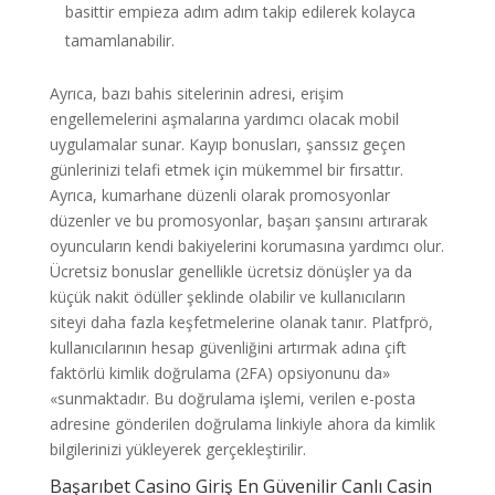
basittir empieza adım adım takip edilerek kolayca
tamamlanabilir.
Ayrıca, bazı bahis sitelerinin adresi, erişim
engellemelerini aşmalarına yardımcı olacak mobil
uygulamalar sunar. Kayıp bonusları, şanssız geçen
günlerinizi telafi etmek için mükemmel bir fırsattır.
Ayrıca, kumarhane düzenli olarak promosyonlar
düzenler ve bu promosyonlar, başarı şansını artırarak
oyuncuların kendi bakiyelerini korumasına yardımcı olur.
Ücretsiz bonuslar genellikle ücretsiz dönüşler ya da
küçük nakit ödüller şeklinde olabilir ve kullanıcıların
siteyi daha fazla keşfetmelerine olanak tanır. Platfprö,
kullanıcılarının hesap güvenliğini artırmak adına çift
faktörlü kimlik doğrulama (2FA) opsiyonunu da»
«sunmaktadır. Bu doğrulama işlemi, verilen e-posta
adresine gönderilen doğrulama linkiyle ahora da kimlik
bilgilerinizi yükleyerek gerçekleştirilir.
Başarıbet Casino Giriş En Güvenilir Canlı Casin