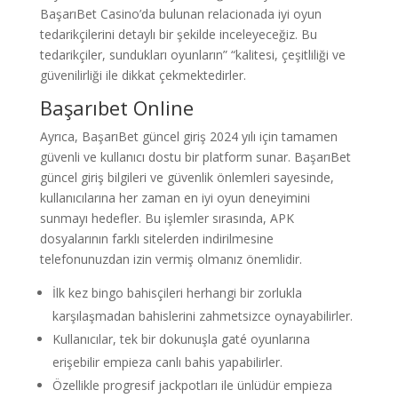
BaşarıBet Casino’da bulunan relacionada iyi oyun
tedarikçilerini detaylı bir şekilde inceleyeceğiz. Bu
tedarikçiler, sundukları oyunların” “kalitesi, çeşitliliği ve
güvenilirliği ile dikkat çekmektedirler.
Başarıbet Online
Ayrıca, BaşarıBet güncel giriş 2024 yılı için tamamen
güvenli ve kullanıcı dostu bir platform sunar. BaşarıBet
güncel giriş bilgileri ve güvenlik önlemleri sayesinde,
kullanıcılarına her zaman en iyi oyun deneyimini
sunmayı hedefler. Bu işlemler sırasında, APK
dosyalarının farklı sitelerden indirilmesine
telefonunuzdan izin vermiş olmanız önemlidir.
İlk kez bingo bahisçileri herhangi bir zorlukla
karşılaşmadan bahislerini zahmetsizce oynayabilirler.
Kullanıcılar, tek bir dokunuşla gaté oyunlarına
erişebilir empieza canlı bahis yapabilirler.
Özellikle progresif jackpotları ile ünlüdür empieza