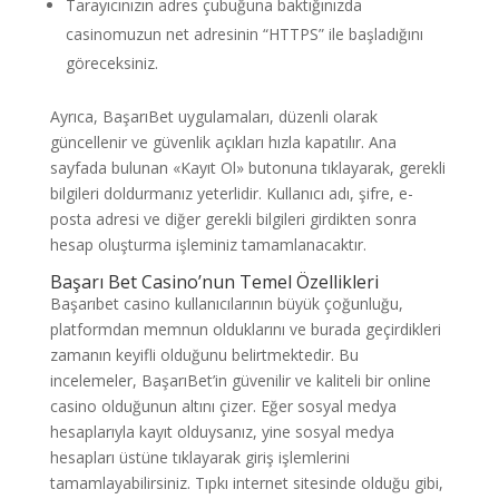
Tarayıcınızın adres çubuğuna baktığınızda
casinomuzun net adresinin “HTTPS” ile başladığını
göreceksiniz.
Ayrıca, BaşarıBet uygulamaları, düzenli olarak
güncellenir ve güvenlik açıkları hızla kapatılır. Ana
sayfada bulunan «Kayıt Ol» butonuna tıklayarak, gerekli
bilgileri doldurmanız yeterlidir. Kullanıcı adı, şifre, e-
posta adresi ve diğer gerekli bilgileri girdikten sonra
hesap oluşturma işleminiz tamamlanacaktır.
Başarı Bet Casino’nun Temel Özellikleri
Başarıbet casino kullanıcılarının büyük çoğunluğu,
platformdan memnun olduklarını ve burada geçirdikleri
zamanın keyifli olduğunu belirtmektedir. Bu
incelemeler, BaşarıBet’in güvenilir ve kaliteli bir online
casino olduğunun altını çizer. Eğer sosyal medya
hesaplarıyla kayıt olduysanız, yine sosyal medya
hesapları üstüne tıklayarak giriş işlemlerini
tamamlayabilirsiniz. Tıpkı internet sitesinde olduğu gibi,