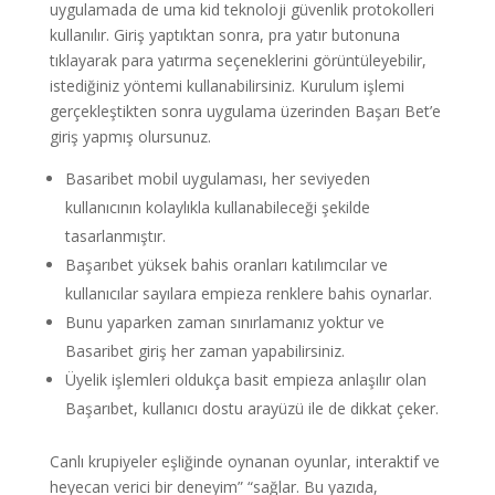
uygulamada de uma kid teknoloji güvenlik protokolleri
kullanılır. Giriş yaptıktan sonra, pra yatır butonuna
tıklayarak para yatırma seçeneklerini görüntüleyebilir,
istediğiniz yöntemi kullanabilirsiniz. Kurulum işlemi
gerçekleştikten sonra uygulama üzerinden Başarı Bet’e
giriş yapmış olursunuz.
Basaribet mobil uygulaması, her seviyeden
kullanıcının kolaylıkla kullanabileceği şekilde
tasarlanmıştır.
Başarıbet yüksek bahis oranları katılımcılar ve
kullanıcılar sayılara empieza renklere bahis oynarlar.
Bunu yaparken zaman sınırlamanız yoktur ve
Basaribet giriş her zaman yapabilirsiniz.
Üyelik işlemleri oldukça basit empieza anlaşılır olan
Başarıbet, kullanıcı dostu arayüzü ile de dikkat çeker.
Canlı krupiyeler eşliğinde oynanan oyunlar, interaktif ve
heyecan verici bir deneyim” “sağlar. Bu yazıda,