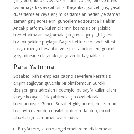
‘giriş’ butonuna tıklayarak hesabınıza erişebilir ve bahis
oynamaya başlayabilirsiniz. Başarıbet güncel giriş, yasal
düzenlemeler veya erişim kısıtlamaları nedeniyle zaman
zaman giriş adreslerini güncellemek zorunda kalabilir.
Ancak platform, kullanıcılarının kesintisiz bir şekilde
hizmet almasını sağlamak için güncel giriş“ „bilgilerini
hızlı bir şekilde paylaşır. Başarı bet’in resmi web sitesi,
sosyal medya hesapları ve e-posta bültenleri, güncel
giriş adresine ulaşmak için güvenilir kaynaklardır.
Para Yatırma
Sosabet, bahis empieza casino severlere kesintisiz
erişim sağlayan güvenilir bir platformdur. Sürekli
değişen giriş adresleri nedeniyle, bu sayfa kullanıcıların
siteye kolayca” “ulaşabilmesi için özel olarak
hazırlanmıştır. Güncel Sosabet giriş adresi, her zaman
bu sayfa üzerinden erişilebilir durumda olup, mobil
cihazlar için tamamen uyumludur.
Bu yöntem, sitenin engellemelerden etkilenmesini