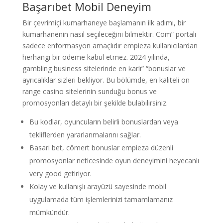
Başarıbet Mobil Deneyim
Bir çevrimiçi kumarhaneye başlamanın ilk adımı, bir
kumarhanenin nasıl seçileceğini bilmektir. Com” portalı
sadece enformasyon amaçlıdır empieza kullanıcılardan
herhangi bir ödeme kabul etmez. 2024 yılında,
gambling business sitelerinde en karlı” “bonuslar ve
ayrıcalıklar sizleri bekliyor. Bu bölümde, en kaliteli on
range casino sitelerinin sunduğu bonus ve
promosyonları detaylı bir şekilde bulabilirsiniz.
Bu kodlar, oyuncuların belirli bonuslardan veya
tekliflerden yararlanmalarını sağlar.
Basari bet, cömert bonuslar empieza düzenli
promosyonlar neticesinde oyun deneyimini heyecanlı
very good getiriyor.
Kolay ve kullanışlı arayüzü sayesinde mobil
uygulamada tüm işlemlerinizi tamamlamanız
mümkündür.