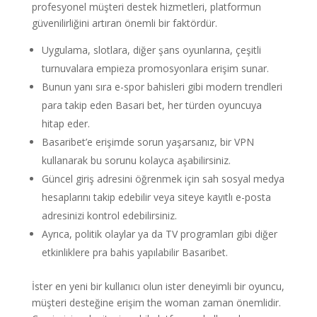
profesyonel müşteri destek hizmetleri, platformun
güvenilirliğini artıran önemli bir faktördür.
Uygulama, slotlara, diğer şans oyunlarına, çeşitli
turnuvalara empieza promosyonlara erişim sunar.
Bunun yanı sıra e-spor bahisleri gibi modern trendleri
para takip eden Basari bet, her türden oyuncuya
hitap eder.
Basaribet’e erişimde sorun yaşarsanız, bir VPN
kullanarak bu sorunu kolayca aşabilirsiniz.
Güncel giriş adresini öğrenmek için sah sosyal medya
hesaplarını takip edebilir veya siteye kayıtlı e-posta
adresinizi kontrol edebilirsiniz.
Ayrıca, politik olaylar ya da TV programları gibi diğer
etkinliklere pra bahis yapılabilir Basaribet.
İster en yeni bir kullanıcı olun ister deneyimli bir oyuncu,
müşteri desteğine erişim the woman zaman önemlidir.