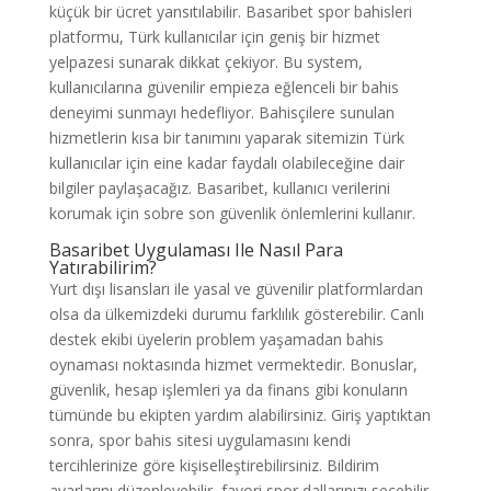
küçük bir ücret yansıtılabilir. Basaribet spor bahisleri
platformu, Türk kullanıcılar için geniş bir hizmet
yelpazesi sunarak dikkat çekiyor. Bu system,
kullanıcılarına güvenilir empieza eğlenceli bir bahis
deneyimi sunmayı hedefliyor. Bahisçilere sunulan
hizmetlerin kısa bir tanımını yaparak sitemizin Türk
kullanıcılar için eine kadar faydalı olabileceğine dair
bilgiler paylaşacağız. Basaribet, kullanıcı verilerini
korumak için sobre son güvenlik önlemlerini kullanır.
Basaribet Uygulaması Ile Nasıl Para
Yatırabilirim?
Yurt dışı lisansları ile yasal ve güvenilir platformlardan
olsa da ülkemizdeki durumu farklılık gösterebilir. Canlı
destek ekibi üyelerin problem yaşamadan bahis
oynaması noktasında hizmet vermektedir. Bonuslar,
güvenlik, hesap işlemleri ya da finans gibi konuların
tümünde bu ekipten yardım alabilirsiniz. Giriş yaptıktan
sonra, spor bahis sitesi uygulamasını kendi
tercihlerinize göre kişiselleştirebilirsiniz. Bildirim
ayarlarını düzenleyebilir, favori spor dallarınızı seçebilir