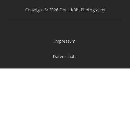
Copyright © 2026 Doris Kößl Photography
Impressum
Datenschutz