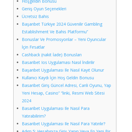
Hoşgeldin Bonusu
Geniş Oyun Seçenekleri
Ücretsiz Bahis
Başarıbet Türkiye 2024 Güvenilir Gambling
Establishment Ve Bahis Platformu”
Bonuslar Ve Promosyonlar – Yeni Oyuncular
İçin Fırsatlar
Cashback (nakit İade) Bonusları
Basaribet Ios Uygulaması Nasıl İndirilir
Başarıbet Uygulaması Ile Nasıl Kayıt Olunur
Kullanıcı Kaydı İçin Hoş Geldin Bonusu
Basaribet Giriş Güncel Adresi, Canli Oyunu, Yap
Yeni Hesap, Casino” “linki, Resmi Web Sitesi
2024
Basaribet Uygulaması Ile Nasıl Para
Yatırabilirim?
Basaribet Uygulaması Ile Nasıl Para Yatırılır?
Adım 5: Hesabınıza Giriş Yapın Veya En Yeni Bir