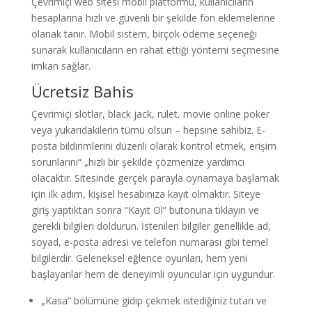
Çevrimiçi web sitesi mobil platformu, kullanıcıların
hesaplarına hızlı ve güvenli bir şekilde fon eklemelerine
olanak tanır. Mobil sistem, birçok ödeme seçeneği
sunarak kullanıcıların en rahat ettiği yöntemi seçmesine
imkan sağlar.
Ücretsiz Bahis
Çevrimiçi slotlar, black jack, rulet, movie online poker
veya yukarıdakilerin tümü olsun – hepsine sahibiz. E-
posta bildirimlerini düzenli olarak kontrol etmek, erişim
sorunlarını“ „hızlı bir şekilde çözmenize yardımcı
olacaktır. Sitesinde gerçek parayla oynamaya başlamak
için ilk adım, kişisel hesabınıza kayıt olmaktır. Siteye
giriş yaptıktan sonra “Kayıt Ol” butonuna tıklayın ve
gerekli bilgileri doldurun. İstenilen bilgiler genellikle ad,
soyad, e-posta adresi ve telefon numarası gibi temel
bilgilerdir. Geleneksel eğlence oyunları, hem yeni
başlayanlar hem de deneyimli oyuncular için uygundur.
„Kasa“ bölümüne gidip çekmek istediğiniz tutarı ve