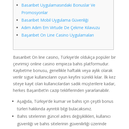
Basaribet Uygulamasındaki Bonuslar Ve
Promosyonlar
Basaribet Mobil Uygulama Güvenliği
Adım Adım Em Virtude De Çekme Kılavuzu
Başarıbet On Line Casino Uygulamaları
Basaribet On line casino, Türkiye’de oldukça popüler bir
çevrimiçi online casino empieza bahis platformudur.
Kaybetme bonusu, genellikle haftalık veya aylık olarak
verilir sigue kullanıcıların oyun keyfini sürekli kılar. İlk kez
siteye kayıt olan kullanıcılardan sadık müşterilere kadar,
herkes BaşarıBet’in cazip tekliflerinden yararlanabilir.
Aşağıda, Türkiye’de kumar ve bahis için çeşitli bonus
türleri hakkında ayrıntılı bilgi bulacaksınız.
Bahis sitelerinin güncel adres değişiklikleri, kullanıcı
güvenliği ve bahis sitelerinin güvenilirliği üzerinde