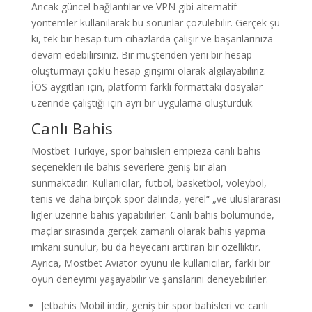
Ancak güncel bağlantılar ve VPN gibi alternatif
yöntemler kullanılarak bu sorunlar çözülebilir. Gerçek şu
ki, tek bir hesap tüm cihazlarda çalışır ve başarılarınıza
devam edebilirsiniz. Bir müşteriden yeni bir hesap
oluşturmayı çoklu hesap girişimi olarak algılayabiliriz.
İOS aygıtları için, platform farklı formattaki dosyalar
üzerinde çalıştığı için ayrı bir uygulama oluşturduk.
Canlı Bahis
Mostbet Türkiye, spor bahisleri empieza canlı bahis
seçenekleri ile bahis severlere geniş bir alan
sunmaktadır. Kullanıcılar, futbol, basketbol, voleybol,
tenis ve daha birçok spor dalında, yerel“ „ve uluslararası
ligler üzerine bahis yapabilirler. Canlı bahis bölümünde,
maçlar sırasında gerçek zamanlı olarak bahis yapma
imkanı sunulur, bu da heyecanı arttıran bir özelliktir.
Ayrıca, Mostbet Aviator oyunu ile kullanıcılar, farklı bir
oyun deneyimi yaşayabilir ve şanslarını deneyebilirler.
Jetbahis Mobil indir, geniş bir spor bahisleri ve canlı