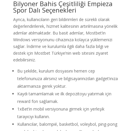
Bilyoner Bahis Çeşitliliği Empieza
Spor Dalı Seçenekleri
Ayrıca, kullanıcıların geri bildirimleri de sürekli olarak
değerlendirilerek, hizmet kalitesinin artırılmasına yönelik
adımlar atılmaktadır. Bu basit adımlar, Mostbet’in
Windows versiyonunu cihazınıza kolayca yüklemenizi
sağlar. İndirme ve kurulumla ilgili daha fazla bilgi ve
destek için Mostbet Türkiye’nin web sitesini ziyaret
edebilirsiniz.
Bu şekilde, kurulum dosyasını hemen cep
telefonunuza alırsınız ve bilgisayarınızdan gadget’ınıza
aktarmanıza gerek yoktur.
Kaydı tamamlamak ve ilk depozitoyu yatırmak için
reward fon sağlamak.
1xBet’in mobil versiyonuna girmek için yerleşik
tarayıcıyı kullanın.
Kullanıcılar, balompié, basketbol, voleybol, ping-pong