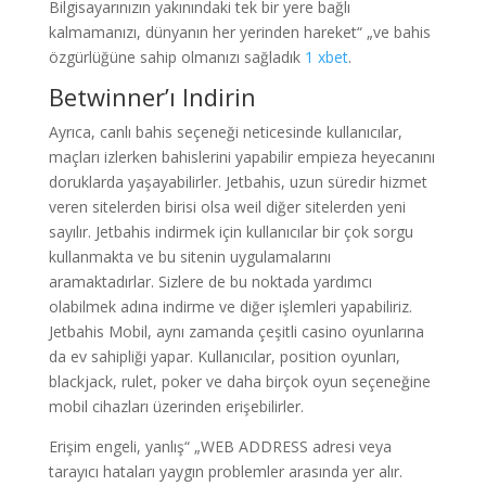
Bilgisayarınızın yakınındaki tek bir yere bağlı
kalmamanızı, dünyanın her yerinden hareket“ „ve bahis
özgürlüğüne sahip olmanızı sağladık
1 xbet
.
Betwinner’ı Indirin
Ayrıca, canlı bahis seçeneği neticesinde kullanıcılar,
maçları izlerken bahislerini yapabilir empieza heyecanını
doruklarda yaşayabilirler. Jetbahis, uzun süredir hizmet
veren sitelerden birisi olsa weil diğer sitelerden yeni
sayılır. Jetbahis indirmek için kullanıcılar bir çok sorgu
kullanmakta ve bu sitenin uygulamalarını
aramaktadırlar. Sizlere de bu noktada yardımcı
olabilmek adına indirme ve diğer işlemleri yapabiliriz.
Jetbahis Mobil, aynı zamanda çeşitli casino oyunlarına
da ev sahipliği yapar. Kullanıcılar, position oyunları,
blackjack, rulet, poker ve daha birçok oyun seçeneğine
mobil cihazları üzerinden erişebilirler.
Erişim engeli, yanlış“ „WEB ADDRESS adresi veya
tarayıcı hataları yaygın problemler arasında yer alır.