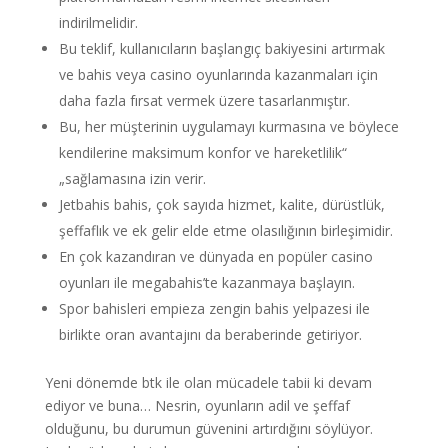
indirilmelidir.
Bu teklif, kullanıcıların başlangıç bakiyesini artırmak
ve bahis veya casino oyunlarında kazanmaları için
daha fazla fırsat vermek üzere tasarlanmıştır.
Bu, her müşterinin uygulamayı kurmasına ve böylece
kendilerine maksimum konfor ve hareketlilik“
„sağlamasına izin verir.
Jetbahis bahis, çok sayıda hizmet, kalite, dürüstlük,
şeffaflık ve ek gelir elde etme olasılığının birleşimidir.
En çok kazandıran ve dünyada en popüler casino
oyunları ile megabahis’te kazanmaya başlayın.
Spor bahisleri empieza zengin bahis yelpazesi ile
birlikte oran avantajını da beraberinde getiriyor.
Yeni dönemde btk ile olan mücadele tabii ki devam
ediyor ve buna… Nesrin, oyunların adil ve şeffaf
olduğunu, bu durumun güvenini artırdığını söylüyor.