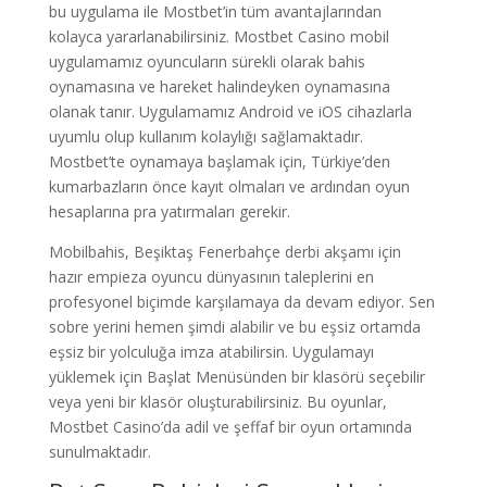
bu uygulama ile Mostbet’in tüm avantajlarından
kolayca yararlanabilirsiniz. Mostbet Casino mobil
uygulamamız oyuncuların sürekli olarak bahis
oynamasına ve hareket halindeyken oynamasına
olanak tanır. Uygulamamız Android ve iOS cihazlarla
uyumlu olup kullanım kolaylığı sağlamaktadır.
Mostbet’te oynamaya başlamak için, Türkiye’den
kumarbazların önce kayıt olmaları ve ardından oyun
hesaplarına pra yatırmaları gerekir.
Mobilbahis, Beşiktaş Fenerbahçe derbi akşamı için
hazır empieza oyuncu dünyasının taleplerini en
profesyonel biçimde karşılamaya da devam ediyor. Sen
sobre yerini hemen şimdi alabilir ve bu eşsiz ortamda
eşsiz bir yolculuğa imza atabilirsin. Uygulamayı
yüklemek için Başlat Menüsünden bir klasörü seçebilir
veya yeni bir klasör oluşturabilirsiniz. Bu oyunlar,
Mostbet Casino’da adil ve şeffaf bir oyun ortamında
sunulmaktadır.