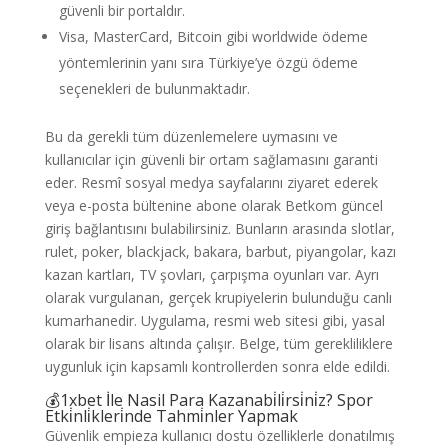
güvenli bir portaldır.
Visa, MasterCard, Bitcoin gibi worldwide ödeme
yöntemlerinin yanı sıra Türkiye’ye özgü ödeme
seçenekleri de bulunmaktadır.
Bu da gerekli tüm düzenlemelere uymasını ve
kullanıcılar için güvenli bir ortam sağlamasını garanti
eder. Resmî sosyal medya sayfalarını ziyaret ederek
veya e-posta bültenine abone olarak Betkom güncel
giriş bağlantısını bulabilirsiniz. Bunların arasında slotlar,
rulet, poker, blackjack, bakara, barbut, piyangolar, kazı
kazan kartları, TV şovları, çarpışma oyunları var. Ayrı
olarak vurgulanan, gerçek krupiyelerin bulunduğu canlı
kumarhanedir. Uygulama, resmi web sitesi gibi, yasal
olarak bir lisans altında çalışır. Belge, tüm gerekliliklere
uygunluk için kapsamlı kontrollerden sonra elde edildi.
💰1xbet İle Nasil Para Kazanabi̇li̇rsi̇ni̇z? Spor
Etki̇nli̇kleri̇nde Tahmi̇nler Yapmak
Güvenlik empieza kullanıcı dostu özelliklerle donatılmış