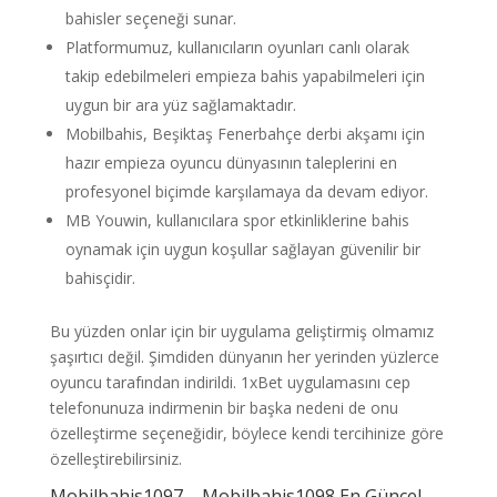
bahisler seçeneği sunar.
Platformumuz, kullanıcıların oyunları canlı olarak
takip edebilmeleri empieza bahis yapabilmeleri için
uygun bir ara yüz sağlamaktadır.
Mobilbahis, Beşiktaş Fenerbahçe derbi akşamı için
hazır empieza oyuncu dünyasının taleplerini en
profesyonel biçimde karşılamaya da devam ediyor.
MB Youwin, kullanıcılara spor etkinliklerine bahis
oynamak için uygun koşullar sağlayan güvenilir bir
bahisçidir.
Bu yüzden onlar için bir uygulama geliştirmiş olmamız
şaşırtıcı değil. Şimdiden dünyanın her yerinden yüzlerce
oyuncu tarafından indirildi. 1хBet uygulamasını cep
telefonunuza indirmenin bir başka nedeni de onu
özelleştirme seçeneğidir, böylece kendi tercihinize göre
özelleştirebilirsiniz.
Mobilbahis1097 – Mobilbahis1098 En Güncel