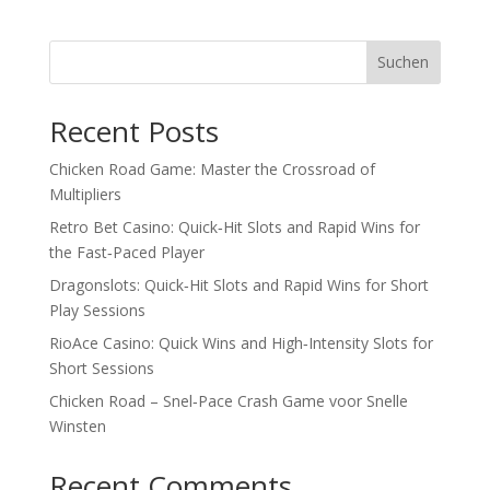
Suchen
Recent Posts
Chicken Road Game: Master the Crossroad of
Multipliers
Retro Bet Casino: Quick‑Hit Slots and Rapid Wins for
the Fast‑Paced Player
Dragonslots: Quick‑Hit Slots and Rapid Wins for Short
Play Sessions
RioAce Casino: Quick Wins and High‑Intensity Slots for
Short Sessions
Chicken Road – Snel‑Pace Crash Game voor Snelle
Winsten
Recent Comments