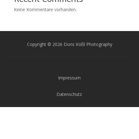
Keine Kommentare vorhanden.
Copyright © 2026 Doris Kößl Photography
Impressum
Datenschutz