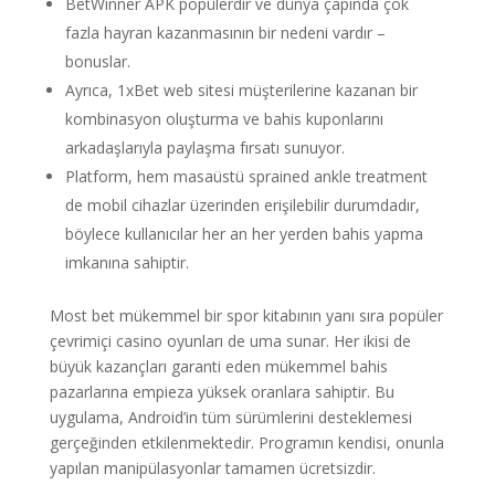
BetWinner APK popülerdir ve dünya çapında çok
fazla hayran kazanmasının bir nedeni vardır –
bonuslar.
Ayrıca, 1xBet web sitesi müşterilerine kazanan bir
kombinasyon oluşturma ve bahis kuponlarını
arkadaşlarıyla paylaşma fırsatı sunuyor.
Platform, hem masaüstü sprained ankle treatment
de mobil cihazlar üzerinden erişilebilir durumdadır,
böylece kullanıcılar her an her yerden bahis yapma
imkanına sahiptir.
Most bet mükemmel bir spor kitabının yanı sıra popüler
çevrimiçi casino oyunları de uma sunar. Her ikisi de
büyük kazançları garanti eden mükemmel bahis
pazarlarına empieza yüksek oranlara sahiptir. Bu
uygulama, Android’in tüm sürümlerini desteklemesi
gerçeğinden etkilenmektedir. Programın kendisi, onunla
yapılan manipülasyonlar tamamen ücretsizdir.