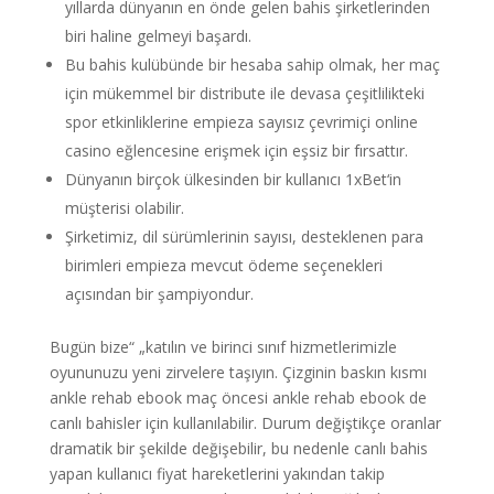
yıllarda dünyanın en önde gelen bahis şirketlerinden
biri haline gelmeyi başardı.
Bu bahis kulübünde bir hesaba sahip olmak, her maç
için mükemmel bir distribute ile devasa çeşitlilikteki
spor etkinliklerine empieza sayısız çevrimiçi online
casino eğlencesine erişmek için eşsiz bir fırsattır.
Dünyanın birçok ülkesinden bir kullanıcı 1xBet‘in
müşterisi olabilir.
Şirketimiz, dil sürümlerinin sayısı, desteklenen para
birimleri empieza mevcut ödeme seçenekleri
açısından bir şampiyondur.
Bugün bize“ „katılın ve birinci sınıf hizmetlerimizle
oyununuzu yeni zirvelere taşıyın. Çizginin baskın kısmı
ankle rehab ebook maç öncesi ankle rehab ebook de
canlı bahisler için kullanılabilir. Durum değiştikçe oranlar
dramatik bir şekilde değişebilir, bu nedenle canlı bahis
yapan kullanıcı fiyat hareketlerini yakından takip