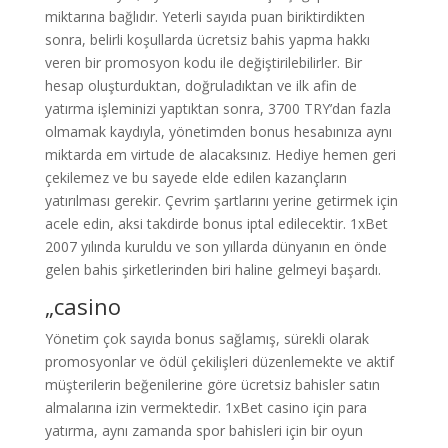
miktarına bağlıdır. Yeterli sayıda puan biriktirdikten
sonra, belirli koşullarda ücretsiz bahis yapma hakkı
veren bir promosyon kodu ile değiştirilebilirler. Bir
hesap oluşturduktan, doğruladıktan ve ilk afin de
yatırma işleminizi yaptıktan sonra, 3700 TRY’dan fazla
olmamak kaydıyla, yönetimden bonus hesabınıza aynı
miktarda em virtude de alacaksınız. Hediye hemen geri
çekilemez ve bu sayede elde edilen kazançların
yatırılması gerekir. Çevrim şartlarını yerine getirmek için
acele edin, aksi takdirde bonus iptal edilecektir. 1xBet
2007 yılında kuruldu ve son yıllarda dünyanın en önde
gelen bahis şirketlerinden biri haline gelmeyi başardı.
„casino
Yönetim çok sayıda bonus sağlamış, sürekli olarak
promosyonlar ve ödül çekilişleri düzenlemekte ve aktif
müşterilerin beğenilerine göre ücretsiz bahisler satın
almalarına izin vermektedir. 1xBet casino için para
yatırma, aynı zamanda spor bahisleri için bir oyun