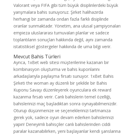
Valorant veya FIFA gibi tüm büyük disiplinlerdeki büyük
yarışmalara bahis sunuyoruz. Şirket halihazırda
herhangi bir zamanda ondan fazla farklı disiplinde
oranlar sunmaktadır. Yönetim, ana ulusal şampiyonaları
empieza uluslararası turnuvaları planlar ve sadece
toplantıların sonuçları hakkında değil, aynı zamanda
istatistiksel göstergeler hakkında de uma bilgi verir.
Mevcut Bahis Türleri
Ayrıca, 1xBet web sitesi müşterilerine kazanan bir
kombinasyon oluşturma ve bahis kuponlarını
arkadaşlarıyla paylaşma fırsatı sunuyor. 1xBet Bahis
Şirketi the woman ay düzenli bir şekilde bir Bahis
Kuponu Savaşı düzenleyerek oyunculara ek reward
kazanma fırsatı verir. Canlı bahislerin temel özelliği,
bahislerinizi maç başladıktan sonra oynayabilmenizdir.
Oturup düşünmenize ve seçeneklerinizi tartmanıza
gerek yok, sadece oyun devam ederken bahislerinizi
yapın! Deneyimli bahisçiler canlı bahislerinden ciddi
paralar kazanabilirken, yeni başlayanlar kendi şanslarına