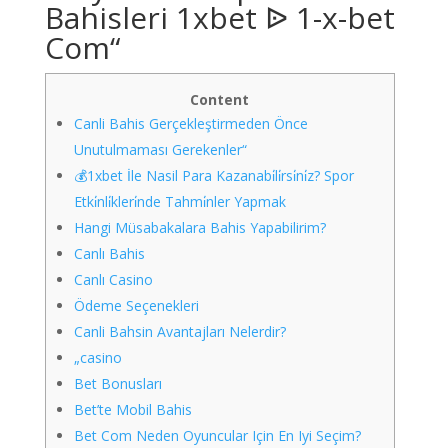
Bahisleri 1xbet ᐉ 1-x-bet
Com“
Content
Canli Bahis Gerçekleştirmeden Önce
Unutulmaması Gerekenler“
💰1xbet İle Nasil Para Kazanabi̇li̇rsi̇ni̇z? Spor
Etki̇nli̇kleri̇nde Tahmi̇nler Yapmak
Hangi Müsabakalara Bahis Yapabilirim?
Canlı Bahis
Canlı Casino
Ödeme Seçenekleri
Canli Bahsin Avantajları Nelerdir?
„casino
Bet Bonusları
Bet’te Mobil Bahis
Bet Com Neden Oyuncular Için En Iyi Seçim?