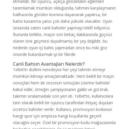
etmelidir. Bir oyuncu, açıkça görülebilen eğilimleri
tanımlamak mümkün olduğunda, tahmini karşılaşmanın
halihazırda görülen kısmına dayanarak yapılırsa, bir
bahsi kazanma şansı çok daha yüksek olacaktır. Oyun
sırasında zaten canlı bahisler yapmayı teklif ediyoruz.
Bununla birlikte, maçın son birkaç dakikasında güçsüz
olanın öne geçmesi duyulmamış bir şey değildir, bu
nedenle oyun içi bahis yapmadan önce bu riski göz
önünde bulundurmak iyi bir fikirdir.
Canli Bahsin Avantajları Nelerdir?
1xBet’in dizilimi neredeyse her şeyi tahmin etmeyi
mümkün kılmayı amaçlamaktadır. Hem belirli bir maçın
sonuçları hem de sezonun sonuçları üzerine bahisler
kabul edilir, örneğin şampiyonanın galibi ve gol kralı,
takımın sıralamadaki son yeri vb. 1xBet’te, kullanıcılara
tam olarak belirli bir oyuncu tarafından ihtiyaç duyulan
ücretsiz bahisler verilir. Kullanıcı, promosyon kodunun
hangi spor için empieza hangi koşullarda geçerli
olacağını seçer. Özel bir promosyon kodu mağazasında