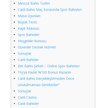
Mevcut Bahis Türleri
Canli Bahis Maç Esnasında Spor Bahisleri
Masa Oyunları
Büyük Tenis
Kayıt Kılavuzu
Spor Bahisleri
Hoşgeldin Bonusu
Güvenilir Destek Hizmeti
Sonuçlar
Canli Bahisler
Bet Bahis Şirketi – Online Spor Bahisleri
Try’ya Kadar %100 Bonus Kazanin
Canli Bahis Gerçekleştirmeden Önce
Unutulmaması Gerekenler“
Sonuçlar
Canlı Casino
Canli Bahisler