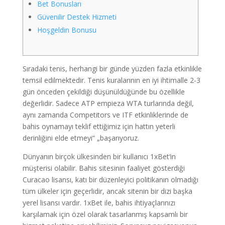
Bet Bonusları
Güvenilir Destek Hizmeti
Hoşgeldin Bonusu
Sıradaki tenis, herhangi bir günde yüzden fazla etkinlikle
temsil edilmektedir. Tenis kuralarının en iyi ihtimalle 2-3
gün önceden çekildiği düşünüldüğünde bu özellikle
değerlidir. Sadece ATP empieza WTA turlarında değil,
aynı zamanda Competitors ve ITF etkinliklerinde de
bahis oynamayı teklif ettiğimiz için hattın yeterli
derinliğini elde etmeyi“ „başarıyoruz.
Dünyanın birçok ülkesinden bir kullanıcı 1xBet‘in
müşterisi olabilir. Bahis sitesinin faaliyet gösterdiği
Curacao lisansı, katı bir düzenleyici politikanın olmadığı
tüm ülkeler için geçerlidir, ancak sitenin bir dizi başka
yerel lisansı vardır. 1xBet ile, bahis ihtiyaçlarınızı
karşılamak için özel olarak tasarlanmış kapsamlı bir