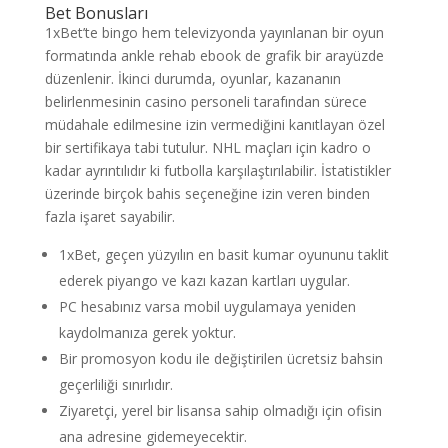
Bet Bonusları
1xBet’te bingo hem televizyonda yayınlanan bir oyun
formatında ankle rehab ebook de grafik bir arayüzde
düzenlenir. İkinci durumda, oyunlar, kazananın
belirlenmesinin casino personeli tarafından sürece
müdahale edilmesine izin vermediğini kanıtlayan özel
bir sertifikaya tabi tutulur. NHL maçları için kadro o
kadar ayrıntılıdır ki futbolla karşılaştırılabilir. İstatistikler
üzerinde birçok bahis seçeneğine izin veren binden
fazla işaret sayabilir.
1xBet, geçen yüzyılın en basit kumar oyununu taklit
ederek piyango ve kazı kazan kartları uygular.
PC hesabınız varsa mobil uygulamaya yeniden
kaydolmanıza gerek yoktur.
Bir promosyon kodu ile değiştirilen ücretsiz bahsin
geçerliliği sınırlıdır.
Ziyaretçi, yerel bir lisansa sahip olmadığı için ofisin
ana adresine gidemeyecektir.