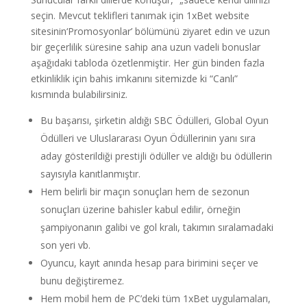
seçin. Mevcut teklifleri tanımak için 1xBet website
sitesinin‘Promosyonlar’ bölümünü ziyaret edin ve uzun
bir geçerlilik süresine sahip ana uzun vadeli bonuslar
aşağıdaki tabloda özetlenmiştir. Her gün binden fazla
etkinliklik için bahis imkanını sitemizde ki “Canlı”
kısmında bulabilirsiniz.
Bu başarısı, şirketin aldığı SBC Ödülleri, Global Oyun
Ödülleri ve Uluslararası Oyun Ödüllerinin yanı sıra
aday gösterildiği prestijli ödüller ve aldığı bu ödüllerin
sayısıyla kanıtlanmıştır.
Hem belirli bir maçın sonuçları hem de sezonun
sonuçları üzerine bahisler kabul edilir, örneğin
şampiyonanın galibi ve gol kralı, takımın sıralamadaki
son yeri vb.
Oyuncu, kayıt anında hesap para birimini seçer ve
bunu değiştiremez.
Hem mobil hem de PC’deki tüm 1xBet uygulamaları,