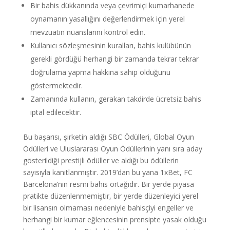
Bir bahis dükkanında veya çevrimiçi kumarhanede
oynamanın yasallığını değerlendirmek için yerel
mevzuatın nüanslarını kontrol edin.
Kullanıcı sözleşmesinin kuralları, bahis kulübünün
gerekli gördüğü herhangi bir zamanda tekrar tekrar
doğrulama yapma hakkına sahip olduğunu
göstermektedir.
Zamanında kullanın, gerakan takdirde ücretsiz bahis
iptal edilecektir.
Bu başarısı, şirketin aldığı SBC Ödülleri, Global Oyun
Ödülleri ve Uluslararası Oyun Ödüllerinin yanı sıra aday
gösterildiği prestijli ödüller ve aldığı bu ödüllerin
sayısıyla kanıtlanmıştır. 2019’dan bu yana 1xBet, FC
Barcelona’nın resmi bahis ortağıdır. Bir yerde piyasa
pratikte düzenlenmemiştir, bir yerde düzenleyici yerel
bir lisansın olmaması nedeniyle bahisçiyi engeller ve
herhangi bir kumar eğlencesinin prensipte yasak olduğu