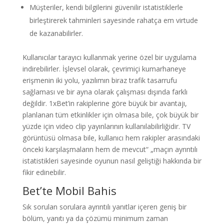
Müşteriler, kendi bilgilerini güvenilir istatistiklerle
birleştirerek tahminleri sayesinde rahatça em virtude
de kazanabilirler.
Kullanıcılar tarayıcı kullanmak yerine özel bir uygulama
indirebilirler. İşlevsel olarak, çevrimiçi kumarhaneye
erişmenin iki yolu, yazılımın biraz trafik tasarrufu
sağlaması ve bir ayna olarak çalışması dışında farklı
değildir. 1xBet’in rakiplerine göre büyük bir avantajı,
planlanan tüm etkinlikler için olmasa bile, çok büyük bir
yüzde için video clip yayınlarının kullanılabilirliğidir. TV
görüntüsü olmasa bile, kullanıcı hem rakipler arasındaki
önceki karşılaşmaların hem de mevcut“ „maçın ayrıntılı
istatistikleri sayesinde oyunun nasıl geliştiği hakkında bir
fikir edinebilir.
Bet’te Mobil Bahis
Sık sorulan sorulara ayrıntılı yanıtlar içeren geniş bir
bölüm, yanıtı ya da çözümü minimum zaman