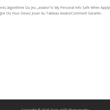
ntL’algorithme Du Jeu „aviator“Is My Personal Info Safe When Apply
igne Où Vous Devez Jouer Au Tableau AviatorComment Garantir...
Copyright © 2026 Doris Kößl Photography