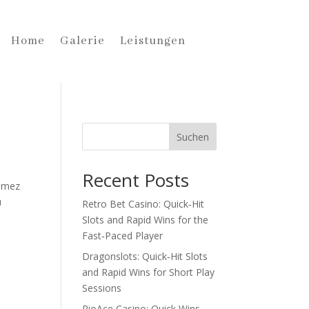
Home
Galerie
Leistungen
Suchen
Recent Posts
Aimez
u
Retro Bet Casino: Quick‑Hit
Slots and Rapid Wins for the
Fast‑Paced Player
Dragonslots: Quick‑Hit Slots
and Rapid Wins for Short Play
Sessions
RioAce Casino: Quick Wins