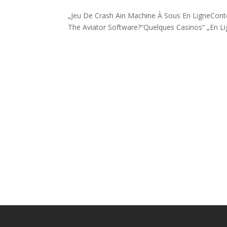
„Jeu De Crash Ain Machine À Sous En LigneConte
The Aviator Software?“Quelques Casinos“ „En L