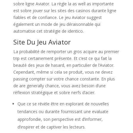
sobre ligne Aviator. La règle la as well as importante
est sobre jouer sur les sites des casinos durante ligne
fiables et de confiance. Le jeu Aviator suggest
également un mode de jeu déraisonnable qui
automatise cet stratégie de identico.
Site Du Jeu Aviator
La probabilité de remporter un gros acquire au premier
trip est certainement présente. Et c’est ce qui fait la
beauté des jeux de hasard, en particulier de l’Aviator.
Cependant, même si cela se produit, vous ne devez
passing compter sur votre chance constante. En plus
de are generally chance, vous avez besoin d’une
réflexion stratégique et sobre nerfs d’acier.
Que ce se révèle être en explorant de nouvelles
tendances ou durante fournissant une evaluate
approfondie, son perspective est d’informer,
d’inspirer et de captiver les lecteurs.