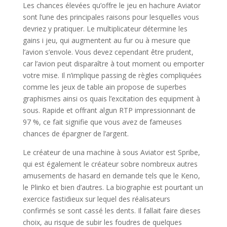
Les chances élevées qu’offre le jeu en hachure Aviator
sont l’une des principales raisons pour lesquelles vous
devriez y pratiquer. Le multiplicateur détermine les
gains i jeu, qui augmentent au fur ou à mesure que
l’avion s’envole. Vous devez cependant être prudent,
car l’avion peut disparaître à tout moment ou emporter
votre mise. Il n’implique passing de règles compliquées
comme les jeux de table ain propose de superbes
graphismes ainsi os quais l’excitation des equipment à
sous. Rapide et offrant algun RTP impressionnant de
97 %, ce fait signifie que vous avez de fameuses
chances de épargner de l’argent.
Le créateur de una machine à sous Aviator est Spribe,
qui est également le créateur sobre nombreux autres
amusements de hasard en demande tels que le Keno,
le Plinko et bien d’autres. La biographie est pourtant un
exercice fastidieux sur lequel des réalisateurs
confirmés se sont cassé les dents. Il fallait faire dieses
choix, au risque de subir les foudres de quelques