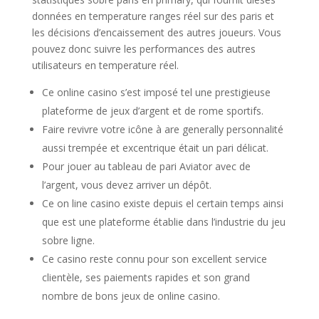
données en temperature ranges réel sur des paris et
les décisions d’encaissement des autres joueurs. Vous
pouvez donc suivre les performances des autres
utilisateurs en temperature réel.
Ce online casino s’est imposé tel une prestigieuse
plateforme de jeux d’argent et de rome sportifs.
Faire revivre votre icône à are generally personnalité
aussi trempée et excentrique était un pari délicat.
Pour jouer au tableau de pari Aviator avec de
l’argent, vous devez arriver un dépôt.
Ce on line casino existe depuis el certain temps ainsi
que est une plateforme établie dans l’industrie du jeu
sobre ligne.
Ce casino reste connu pour son excellent service
clientèle, ses paiements rapides et son grand
nombre de bons jeux de online casino.