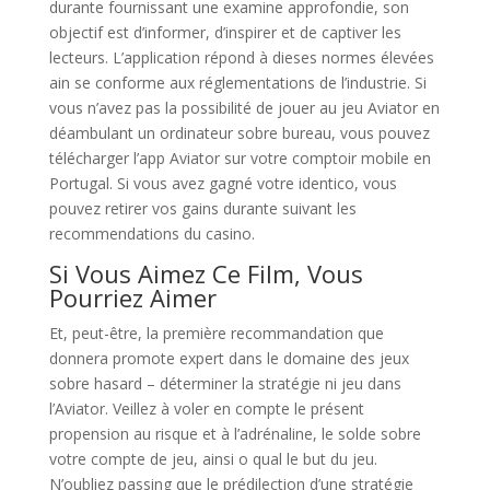
durante fournissant une examine approfondie, son
objectif est d’informer, d’inspirer et de captiver les
lecteurs. L’application répond à dieses normes élevées
ain se conforme aux réglementations de l’industrie. Si
vous n’avez pas la possibilité de jouer au jeu Aviator en
déambulant un ordinateur sobre bureau, vous pouvez
télécharger l’app Aviator sur votre comptoir mobile en
Portugal. Si vous avez gagné votre identico, vous
pouvez retirer vos gains durante suivant les
recommendations du casino.
Si Vous Aimez Ce Film, Vous
Pourriez Aimer
Et, peut-être, la première recommandation que
donnera promote expert dans le domaine des jeux
sobre hasard – déterminer la stratégie ni jeu dans
l’Aviator. Veillez à voler en compte le présent
propension au risque et à l’adrénaline, le solde sobre
votre compte de jeu, ainsi o qual le but du jeu.
N’oubliez passing que le prédilection d’une stratégie