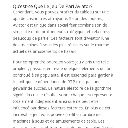
Qu’est-ce Que Le Jeu De Pari Aviator?
Cependant, vous pouvez profiter du tableau sur une
app de casino très attrayante. Selon des joueurs,
Aviator est unique dans social fear combinaison de
simplicité et de profondeur stratégique, et cela dress
beaucoup de partie. Ces facteurs font d’Aviator l’une
des machines à sous les plus réussies sur le marché
actuel des amusements de hasard.
Pour comprendre pourquoi votre jeu a pris une telle
ampleur, passons en revue quelques éléments qui ont
contribué à sa popularité. Il est essentiel para garder à
l’esprit que le dépendance de RTP n’est pas une
gewähr de succès. La nature aléatoire de l’algorithme
signifie la cual le résultat sobre chaque jeu représente
totalement indépendant ainsi que ne peut être
influencé par dieses facteurs externes. En plus de cet
incroyable jeu, vous pouvez profiter nombre des
machines à sous et de amusements de table. Les
mises minimales et maximales de una machine à sous