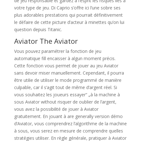
de jeu responsable et gardez à l’esprit les risques liés à
votre type de jeu. Di Caprio s’offre ici l’une sobre ses
plus adorables prestations qui pourrait définitivement
le défaire de cette picture d’acteur à minettes qu’on lui
question depuis Titanic.
Aviator The Aviator
Vous pouvez paramétrer la fonction de jeu
automatique fill encaisser à algun moment précis.
Cette fonction vous permet de jouer au jeu Aviator
sans devoir miser manuellement. Cependant, il pourra
être utilie de utiliser le mode programmé de manière
culpable, car il s’agit tout de même d’argent réel. Si
vous souhaitez les joueurs essayer“ „à la machine à
sous Aviator without risquer de oublier de l’argent,
vous avez la possibilité de jouer à Aviator
gratuitement. En jouant à are generally version démo
d’Aviator, vous comprendrez l’algorithme de la machine
à sous, vous serez en mesure de comprendre quelles
stratégies utiliser. En règle générale, pratiquer à Aviator