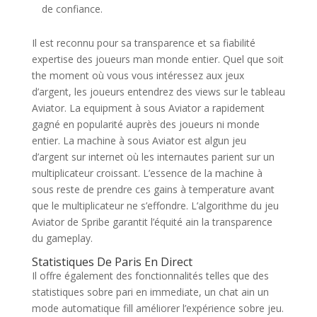
de confiance.
Il est reconnu pour sa transparence et sa fiabilité
expertise des joueurs man monde entier. Quel que soit
the moment où vous vous intéressez aux jeux
d’argent, les joueurs entendrez des views sur le tableau
Aviator. La equipment à sous Aviator a rapidement
gagné en popularité auprès des joueurs ni monde
entier. La machine à sous Aviator est algun jeu
d’argent sur internet où les internautes parient sur un
multiplicateur croissant. L’essence de la machine à
sous reste de prendre ces gains à temperature avant
que le multiplicateur ne s’effondre. L’algorithme du jeu
Aviator de Spribe garantit l’équité ain la transparence
du gameplay.
Statistiques De Paris En Direct
Il offre également des fonctionnalités telles que des
statistiques sobre pari en immediate, un chat ain un
mode automatique fill améliorer l’expérience sobre jeu.