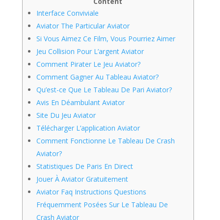
Content
Interface Conviviale
Aviator The Particular Aviator
Si Vous Aimez Ce Film, Vous Pourriez Aimer
Jeu Collision Pour L’argent Aviator
Comment Pirater Le Jeu Aviator?
Comment Gagner Au Tableau Aviator?
Qu’est-ce Que Le Tableau De Pari Aviator?
Avis En Déambulant Aviator
Site Du Jeu Aviator
Télécharger L’application Aviator
Comment Fonctionne Le Tableau De Crash
Aviator?
Statistiques De Paris En Direct
Jouer À Aviator Gratuitement
Aviator Faq Instructions Questions
Fréquemment Posées Sur Le Tableau De
Crash Aviator