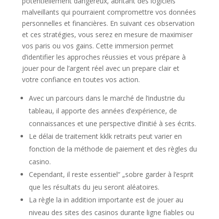
potentiellement dangereux, abritant des logiciels
malveillants qui pourraient compromettre vos données
personnelles et financières. En suivant ces observation
et ces stratégies, vous serez en mesure de maximiser
vos paris ou vos gains. Cette immersion permet
d’identifier les approches réussies et vous prépare à
jouer pour de l’argent réel avec un prepare clair et
votre confiance en toutes vos action.
Avec un parcours dans le marché de l’industrie du
tableau, il apporte des années d’expérience, de
connaissances et une perspective d’initié à ses écrits.
Le délai de traitement kklk retraits peut varier en
fonction de la méthode de paiement et des règles du
casino.
Cependant, il reste essentiel“ „sobre garder à l’esprit
que les résultats du jeu seront aléatoires.
La règle la in addition importante est de jouer au
niveau des sites des casinos durante ligne fiables ou