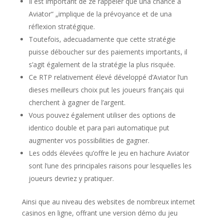
Il est important de ze rappeler que una chance à
Aviator“ „implique de la prévoyance et de una
réflexion stratégique.
Toutefois, adecuadamente que cette stratégie
puisse déboucher sur des paiements importants, il
s’agit également de la stratégie la plus risquée.
Ce RTP relativement élevé développé d’Aviator l’un
dieses meilleurs choix put les joueurs français qui
cherchent à gagner de l’argent.
Vous pouvez également utiliser des options de
identico double et para pari automatique put
augmenter vos possibilities de gagner.
Les odds élevées qu’offre le jeu en hachure Aviator
sont l’une des principales raisons pour lesquelles les
joueurs devriez y pratiquer.
Ainsi que au niveau des websites de nombreux internet
casinos en ligne, offrant une version démo du jeu