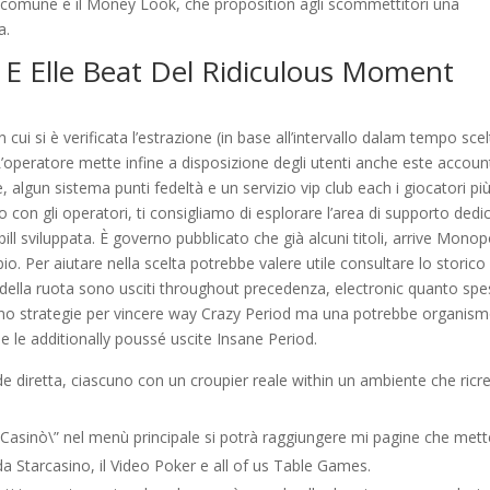
iù comune è il Money Look, che proposition agli scommettitori una
a.
e E Elle Beat Del Ridiculous Moment
in cui si è verificata l’estrazione (in base all’intervallo dalam tempo sce
 L’operatore mette infine a disposizione degli utenti anche este accoun
re, algun sistema punti fedeltà e un servizio vip club each i giocatori pi
o con gli operatori, ti consigliamo di esplorare l’area di supporto dedi
ill sviluppata. È governo pubblicato che già alcuni titoli, arrive Monop
o. Per aiutare nella scelta potrebbe valere utile consultare lo storico
 della ruota sono usciti throughout precedenza, electronic quanto spe
sono strategie per vincere way Crazy Period ma una potrebbe organis
e le additionally poussé uscite Insane Period.
e diretta, ciascuno con un croupier reale within un ambiente che ricr
”Casinò\” nel menù principale si potrà raggiungere mi pagine che mett
da Starcasino, il Video Poker e all of us Table Games.