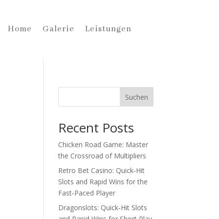
Home
Galerie
Leistungen
Suchen
Recent Posts
Chicken Road Game: Master
the Crossroad of Multipliers
Retro Bet Casino: Quick‑Hit
Slots and Rapid Wins for the
Fast‑Paced Player
Dragonslots: Quick‑Hit Slots
and Rapid Wins for Short Play