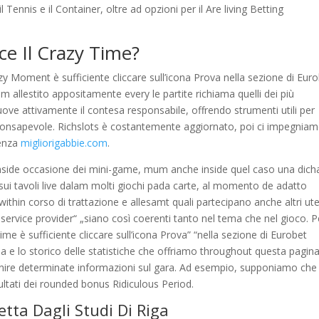
 Tennis e il Container, oltre ad opzioni per il Are living Betting
e Il Crazy Time?
y Moment è sufficiente cliccare sull’icona Prova nella sezione di Eur
allestito appositamente every le partite richiama quelli dei più
omuove attivamente il contesa responsabile, offrendo strumenti utili per
do consapevole. Richslots è costantemente aggiornato, poi ci impegnia
renza
migliorigabbie.com
.
 inside occasione dei mini-game, mum anche inside quel caso una dich
sui tavoli live dalam molti giochi pada carte, al momento de adatto
within corso di trattazione e allesamt quali partecipano anche altri ute
l service provider“ „siano così coerenti tanto nel tema che nel gioco. P
e è sufficiente cliccare sull’icona Prova” “nella sezione di Eurobet
 e lo storico delle statistiche che offriamo throughout questa pagina
nire determinate informazioni sul gara. Ad esempio, supponiamo che 
sultati dei rounded bonus Ridiculous Period.
etta Dagli Studi Di Riga