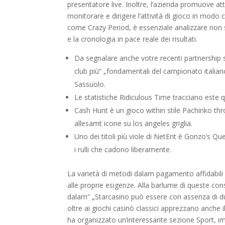
presentatore live. Inoltre, l’azienda promuove at
monitorare e dirigere l’attività di gioco in mo
come Crazy Period, è essenziale analizzare non s
e la cronologia in pace reale dei risultati.
Da segnalare anche votre recenti partnership st
club più“ „fondamentali del campionato italiano 
Sassuolo.
Le statistiche Ridiculous Time tracciano este qu
Cash Hunt è un gioco within stile Pachinko thr
allesamt icone su los angeles griglia.
Uno dei titoli più viole di NetEnt è Gonzo’s Qu
i rulli che cadono liberamente.
La varietà di metodi dalam pagamento affidabili e
alle proprie esigenze. Alla barlume di queste con
dalam“ „Starcasino può essere con assenza di d
oltre ai giochi casinò classici apprezzano anch
ha organizzato un’interessante sezione Sport, i