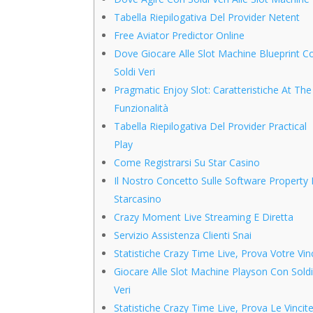
Tabella Riepilogativa Del Provider Netent
Free Aviator Predictor Online
Dove Giocare Alle Slot Machine Blueprint C
Soldi Veri
Pragmatic Enjoy Slot: Caratteristiche At The
Funzionalità
Tabella Riepilogativa Del Provider Practical
Play
Come Registrarsi Su Star Casino
Il Nostro Concetto Sulle Software Property 
Starcasino
Crazy Moment Live Streaming E Diretta
Servizio Assistenza Clienti Snai
Statistiche Crazy Time Live, Prova Votre Vin
Giocare Alle Slot Machine Playson Con Sold
Veri
Statistiche Crazy Time Live, Prova Le Vincit