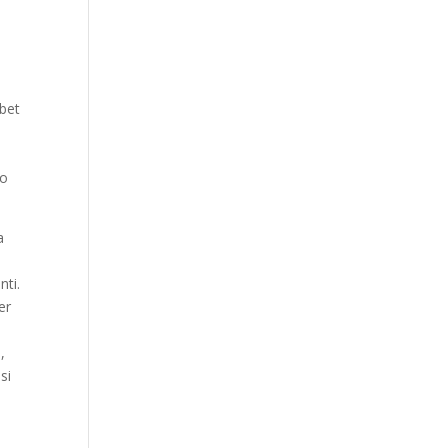
obet
mo
a
nti.
er
,
si