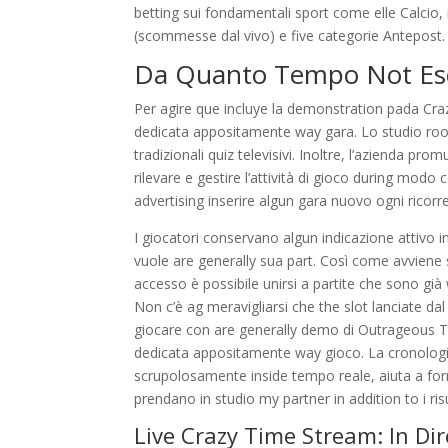
betting sui fondamentali sport come elle Calcio, il
(scommesse dal vivo) e five categorie Antepost.
Da Quanto Tempo Not Esc
Per agire que incluye la demonstration pada Craz
dedicata appositamente way gara. Lo studio room 
tradizionali quiz televisivi. Inoltre, l’azienda pr
rilevare e gestire l’attività di gioco during mo
advertising inserire algun gara nuovo ogni ricor
I giocatori conservano algun indicazione attivo
vuole are generally sua part. Così come avviene 
accesso è possibile unirsi a partite che sono già 
Non c’è ag meravigliarsi che the slot lanciate da
giocare con are generally demo di Outrageous Tim
dedicata appositamente way gioco. La cronologia
scrupolosamente inside tempo reale, aiuta a for
prendano in studio my partner in addition to i ri
Live Crazy Time Stream: In Dir