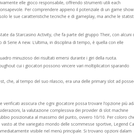
tivamente elle gioco responsabile, offrendo strumenti utili each
do consapevole. Per comprendere appieno il potenziale di un game show
olo le sue caratteristiche tecniche e di gameplay, ma anche le statist
ate da Starcasino Activity, che fa parte del gruppo Their, con alcuni 
di Serie A new. L’ultima, in disciplina di tempo, è quella con elle
adro minuzioso dei risultati emersi durante i giri della ruota.
oughout cui i giocatori possono vincere vari moltiplicatori sparando
est, che, al tempo del suo rilascio, era una delle primary slot ad poss
 verificati assicura che ogni giocatore possa trovare l’opzione più ad
siderazioni, la valutazione complessiva dei provider di slot machine
ubbio posizionata al massimo del punto, ovvero 10/10. Per coloro ch
e il vasto at the variegato mondo delle scommesse sportive, Legend C
mmediatamente visibile nel menù principale. Si trovano opzioni dalam