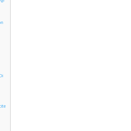
on
Di
cite
i
e