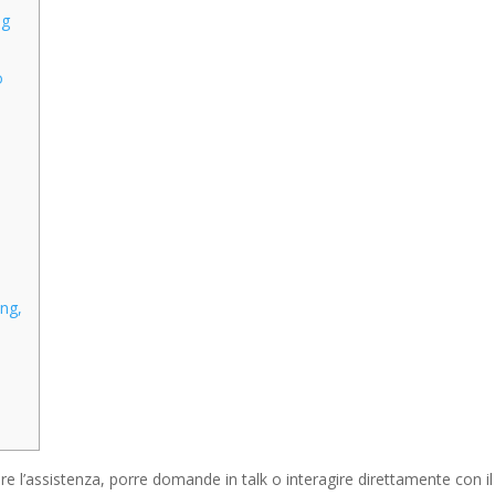
ng
o
e
ing,
re l’assistenza, porre domande in talk o interagire direttamente con il