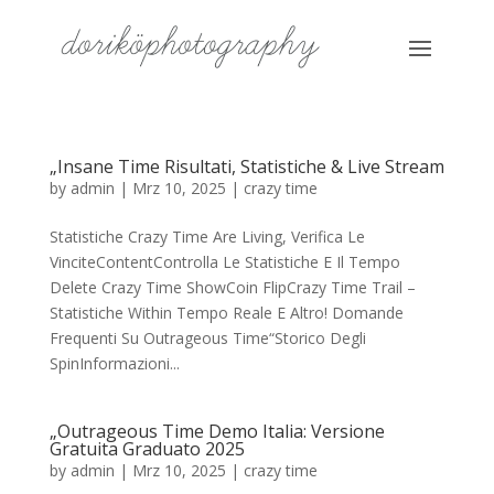
„Insane Time Risultati, Statistiche & Live Stream
by
admin
|
Mrz 10, 2025
|
crazy time
Statistiche Crazy Time Are Living, Verifica Le
VinciteContentControlla Le Statistiche E Il Tempo
Delete Crazy Time ShowCoin FlipCrazy Time Trail –
Statistiche Within Tempo Reale E Altro! Domande
Frequenti Su Outrageous Time“Storico Degli
SpinInformazioni...
„Outrageous Time Demo Italia: Versione
Gratuita Graduato 2025
by
admin
|
Mrz 10, 2025
|
crazy time