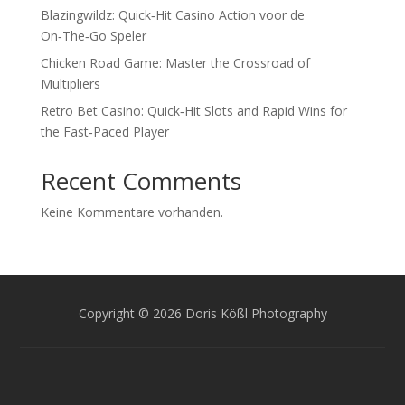
Blazingwildz: Quick‑Hit Casino Action voor de
On‑The‑Go Speler
Chicken Road Game: Master the Crossroad of
Multipliers
Retro Bet Casino: Quick‑Hit Slots and Rapid Wins for
the Fast‑Paced Player
Recent Comments
Keine Kommentare vorhanden.
Copyright © 2026 Doris Kößl Photography