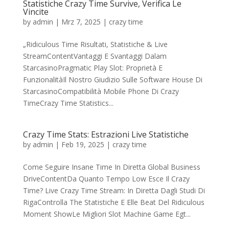
Statistiche Crazy Time Survive, Verifica Le
Vincite
by
admin
|
Mrz 7, 2025
|
crazy time
„Ridiculous Time Risultati, Statistiche & Live
StreamContentVantaggi E Svantaggi Dalam
StarcasinoPragmatic Play Slot: Proprietà E
FunzionalitàIl Nostro Giudizio Sulle Software House Di
StarcasinoCompatibilità Mobile Phone Di Crazy
TimeCrazy Time Statistics...
Crazy Time Stats: Estrazioni Live Statistiche
by
admin
|
Feb 19, 2025
|
crazy time
Come Seguire Insane Time In Diretta Global Business
DriveContentDa Quanto Tempo Low Esce Il Crazy
Time? Live Crazy Time Stream: In Diretta Dagli Studi Di
RigaControlla The Statistiche E Elle Beat Del Ridiculous
Moment ShowLe Migliori Slot Machine Game Egt...